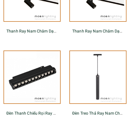
Thanh Ray Nam Châm Dạng Ống Tuýp Tròn 2 Đầu Kết Nối S20
Thanh Ray Nam Châm Dạng Ống Tuýp Tròn 1 Chiều S20
Đèn Thanh Chiếu Rọi Ray Nam Châm Xoay 180
Đèn Treo Thả Ray Nam Châm Tròn