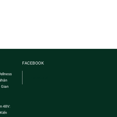
FACEBOOK
ellness
Facebook
Nhân
 Gian
m 48V:
 Kiến