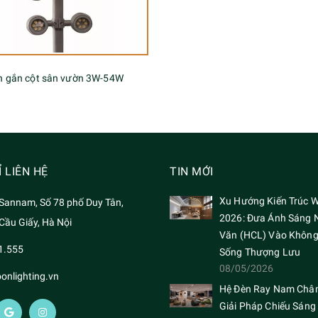
n gắn cột sân vườn 3W-54W
Ỉ LIÊN HỆ
TIN MỚI
Xu Hướng Kiến Trúc W
Sannam, Số 78 phố Duy Tân,
2026: Đưa Ánh Sáng 
ầu Giấy, Hà Nội
Văn (HCL) Vào Không
1.555
Sống Thượng Lưu
08/05/2026
onlighting.vn
Hệ Đèn Ray Nam Châ
Giải Pháp Chiếu Sáng