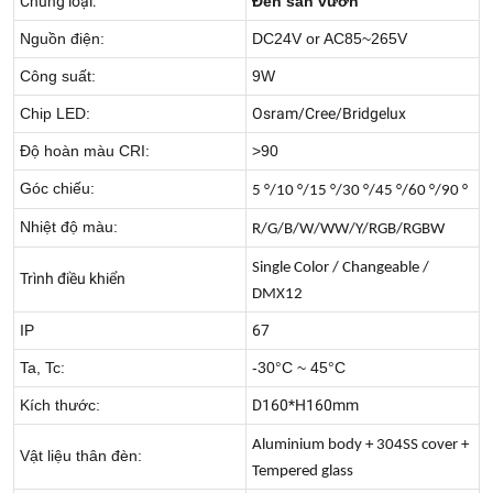
Chủng loại:
Đèn sân vườn
Nguồn điện:
DC24V or AC85~265V
Công suất:
9W
Chip LED:
Osram/Cree/Bridgelux
Độ hoàn màu CRI:
>90
Góc chiếu:
5 °/10 °/15 °/30 °/45 °/60 °/90 °
Nhiệt độ màu:
R/G/B/W/WW/Y/RGB/RGBW
Single Color / Changeable /
Trình điều khiển
DMX12
IP
67
Ta, Tc:
-30°C ~ 45°C
Kích thước:
D160*H160mm
Aluminium body + 304SS cover +
Vật liệu thân đèn:
Tempered glass