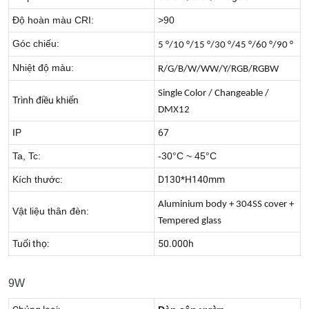
Độ hoàn màu CRI:
>90
Góc chiếu:
5 °/10 °/15 °/30 °/45 °/60 °/90 °
Nhiệt độ màu:
R/G/B/W/WW/Y/RGB/RGBW
Single Color / Changeable /
Trình điều khiển
DMX12
IP
67
Ta, Tc:
-30°C ~ 45°C
Kích thước:
D130*H140mm
Aluminium body + 304SS cover +
Vật liệu thân đèn:
Tempered glass
Tuổi thọ:
50.000h
9W