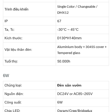
Single Color / Changeable /
Trình điều khiển
DMX12
IP
67
Ta, Tc:
-30°C ~ 45°C
Kích thước:
D130*H140mm
Aluminium body + 304SS cover +
Vật liệu thân đèn:
Tempered glass
Tuổi thọ:
50.000h
6W
Chủng loại:
Đèn sân vườn
Nguồn điện:
DC24V or AC85~265V
Công suất:
6W
Chip LED:
Osram/Cree/Bridgelux