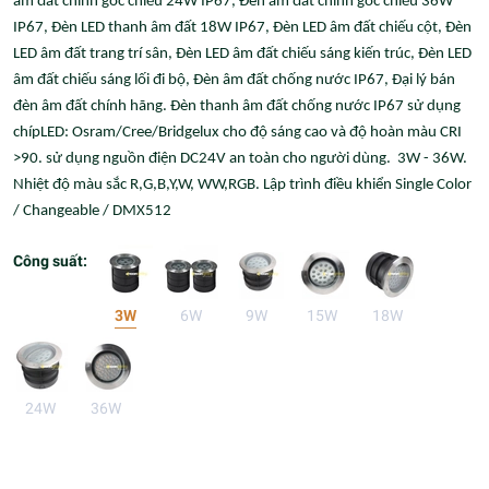
âm đất chỉnh góc chiếu 24W IP67, Đèn âm đất chỉnh góc chiếu 36W
IP67, Đèn LED thanh âm đất 18W IP67, Đèn LED âm đất chiếu cột, Đèn
LED âm đất trang trí sân, Đèn LED âm đất chiếu sáng kiến trúc, Đèn LED
âm đất chiếu sáng lối đi bộ, Đèn âm đất chống nước IP67, Đại lý bán
đèn âm đất chính hãng. Đèn thanh âm đất chống nước IP67 sử dụng
chípLED: Osram/Cree/Bridgelux cho độ sáng cao và độ hoàn màu CRI
>90. sử dụng nguồn điện DC24V an toàn cho người dùng. 3W - 36W.
Nhiệt độ màu sắc R,G,B,Y,W, WW,RGB. Lập trình điều khiển Single Color
/ Changeable / DMX512
Công suất:
3W
6W
9W
15W
18W
24W
36W