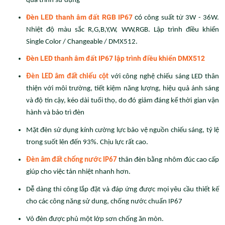
quá trình sử dụng
Đèn LED thanh âm đất RGB IP67
có
công suất từ 3W - 36W.
Nhiệt độ màu sắc R,G,B,Y,W, WW,RGB. Lập trình điều khiển
Single Color / Changeable / DMX512.
Đèn LED thanh âm đất IP67 lập trình điều khiển DMX512
Đèn LED âm đất chiếu cột
với công nghệ chiếu sáng LED thân
thiện với môi trường, tiết kiệm năng lượng, hiệu quả ánh sáng
và độ tin cậy, kéo dài tuổi thọ, do đó giảm đáng kể thời gian vận
hành và bảo trì đèn
Mặt đèn sử dụng kính cường lực bảo vệ nguồn chiếu sáng, tỷ lệ
trong suốt lên đến 93%. Chịu lực rất cao.
Đèn âm đất chống nước IP67
thân đèn bằng nhôm đúc cao cấp
giúp cho việc tản nhiệt nhanh hơn.
Dễ dàng thi công lắp đặt và đáp ứng được mọi yêu cầu thiết kế
cho các công năng sử dung, chống nước chuẩn IP67
Vỏ đèn được phủ một lớp sơn chống ăn mòn.