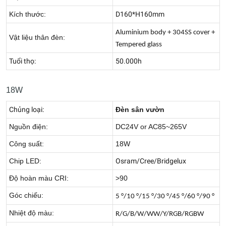
Kích thước:
D160*H160mm
Aluminium body + 304SS cover +
Vật liệu thân đèn:
Tempered glass
Tuổi thọ:
50.000h
18W
Chủng loại:
Đèn sân vườn
Nguồn điện:
DC24V or AC85~265V
Công suất:
18W
Chip LED:
Osram/Cree/Bridgelux
Độ hoàn màu CRI:
>90
Góc chiếu:
5 °/10 °/15 °/30 °/45 °/60 °/90 °
Nhiệt độ màu:
R/G/B/W/WW/Y/RGB/RGBW