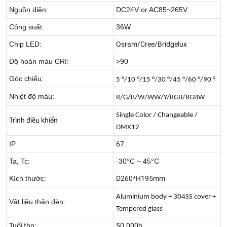
Nguồn điện:
DC24V or AC85~265V
Công suất:
36W
Chip LED:
Osram/Cree/Bridgelux
Độ hoàn màu CRI:
>90
Góc chiếu:
5 °/10 °/15 °/30 °/45 °/60 °/90 °
Nhiệt độ màu:
R/G/B/W/WW/Y/RGB/RGBW
Single Color / Changeable /
Trình điều khiển
DMX12
IP
67
Ta, Tc:
-30°C ~ 45°C
Kích thước:
D260*H195mm
Aluminium body + 304SS cover +
Vật liệu thân đèn:
Tempered glass
Tuổi thọ:
50.000h