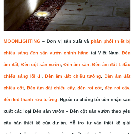
MOONLIGHTING
– Đơn vị sản xuất và
phân phối thiết bị
chiếu sáng đèn sân vườn chính hãng
tại Việt Nam.
Đèn
âm đất
,
Đèn cột sân vườn
,
Đèn âm sàn
,
Đèn âm đất 1 đầu
chiếu sáng lối đi
,
Đèn âm đất chiếu tường
,
Đèn âm đất
chiếu cột
,
Đèn âm đất chiếu cây, đèn rọi cột
,
đèn rọi cây
,
đèn led thanh rửa tường
. Ngoài ra chúng tôi còn nhận sản
xuất các loại Đèn sân vườn – Đèn cột sân vườn theo yêu
cầu bản thiết kế của dự án. Hỗ trợ tư vấn thiết kế giải