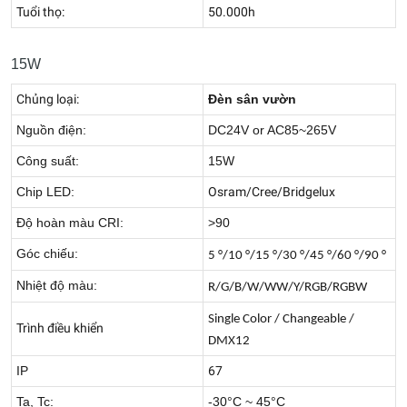
Tuổi thọ:
50.000h
15W
Chủng loại:
Đèn sân vườn
Nguồn điện:
DC24V or AC85~265V
Công suất:
15W
Chip LED:
Osram/Cree/Bridgelux
Độ hoàn màu CRI:
>90
Góc chiếu:
5 °/10 °/15 °/30 °/45 °/60 °/90 °
Nhiệt độ màu:
R/G/B/W/WW/Y/RGB/RGBW
Single Color / Changeable /
Trình điều khiển
DMX12
IP
67
Ta, Tc:
-30°C ~ 45°C