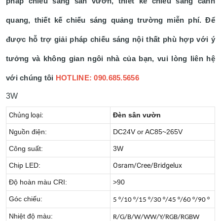
pháp chiếu sáng sân vườn, thiết kế chiếu sáng cảnh
quang, thiết kế chiếu sáng quảng trường miễn phí. Để
được hỗ trợ giải pháp chiếu sáng nội thất phù hợp với ý
tưởng và không gian ngôi nhà của bạn, vui lòng liên hệ
với chúng tôi
HOTLINE: 090.685.5656
3W
Chủng loại:
Đèn sân vườn
Nguồn điện:
DC24V or AC85~265V
Công suất:
3W
Chip LED:
Osram/Cree/Bridgelux
Độ hoàn màu CRI:
>90
Góc chiếu:
5 °/10 °/15 °/30 °/45 °/60 °/90 °
Nhiệt độ màu:
R/G/B/W/WW/Y/RGB/RGBW