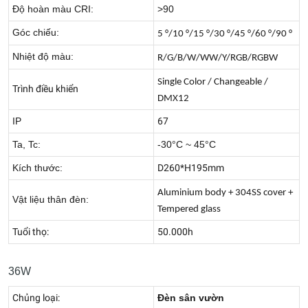
Độ hoàn màu CRI:
>90
Góc chiếu:
5 °/10 °/15 °/30 °/45 °/60 °/90 °
Nhiệt độ màu:
R/G/B/W/WW/Y/RGB/RGBW
Single Color / Changeable /
Trình điều khiển
DMX12
IP
67
Ta, Tc:
-30°C ~ 45°C
Kích thước:
D260*H195mm
Aluminium body + 304SS cover +
Vật liệu thân đèn:
Tempered glass
Tuổi thọ:
50.000h
36W
Chủng loại:
Đèn sân vườn