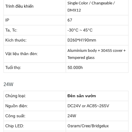
Single Color / Changeable /
Trình điều khiển
DMX12
IP
67
Ta, Tc:
-30°C ~ 45°C
Kích thước:
D260*H190mm
Aluminium body + 304SS cover +
Vật liệu thân đèn:
Tempered glass
Tuổi thọ:
50.000h
24W
Chủng loại:
Đèn sân vườn
Nguồn điện:
DC24V or AC85~265V
Công suất:
24W
Chip LED:
Osram/Cree/Bridgelux