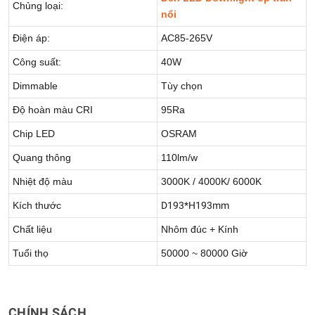
Chủng loại:
nổi
Điện áp:
AC85-265V
Công suất:
40W
Dimmable
Tùy chọn
Độ hoàn màu CRI
95Ra
Chip LED
OSRAM
Quang thông
110lm/w
Nhiệt độ màu
3000K / 4000K/ 6000K
Kích thước
D193*H193mm
Chất liệu
Nhôm đúc + Kính
Tuổi thọ
50000 ~ 80000 Giờ
CHÍNH SÁCH