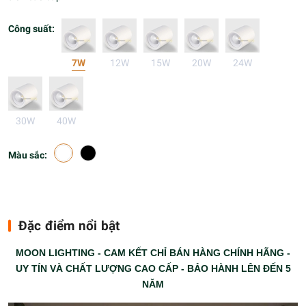
Công suất:
7W
12W
15W
20W
24W
30W
40W
Màu sắc:
Đặc điểm nổi bật
MOON LIGHTING - CAM KẾT CHỈ BÁN HÀNG CHÍNH HÃNG -
UY TÍN VÀ CHẤT LƯỢNG CAO CẤP - BẢO HÀNH LÊN ĐẾN 5
NĂM