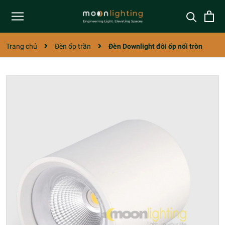
Trang chủ
Đèn ốp trần
Đèn Downlight đôi ốp nổi tròn