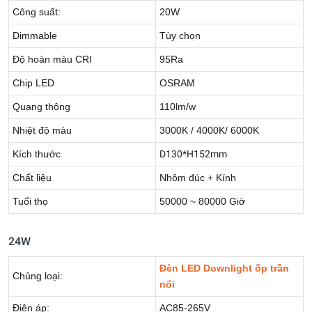
Công suất:
20W
Dimmable
Tùy chọn
Độ hoàn màu CRI
95Ra
Chip LED
OSRAM
Quang thông
110lm/w
Nhiệt độ màu
3000K / 4000K/ 6000K
Kích thước
D130*H152mm
Chất liệu
Nhôm đúc + Kính
Tuổi thọ
50000 ~ 80000 Giờ
24W
Đèn LED Downlight ốp trần
Chủng loại:
nổi
Điện áp:
AC85-265V