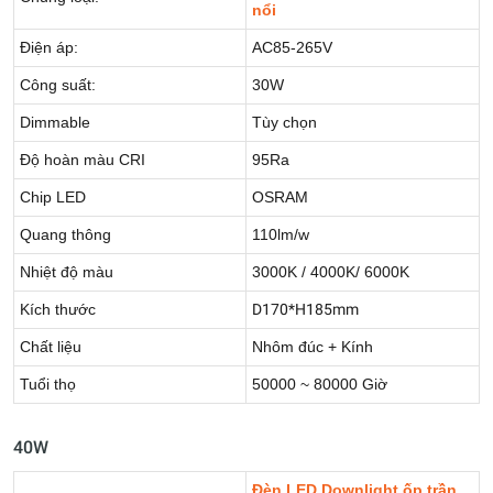
nổi
Điện áp:
AC85-265V
Công suất:
30W
Dimmable
Tùy chọn
Độ hoàn màu CRI
95Ra
Chip LED
OSRAM
Quang thông
110lm/w
Nhiệt độ màu
3000K / 4000K/ 6000K
Kích thước
D170*H185mm
Chất liệu
Nhôm đúc + Kính
Tuổi thọ
50000 ~ 80000 Giờ
40W
Đèn LED Downlight ốp trần