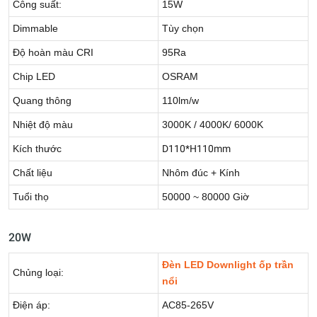
Công suất:
15W
Dimmable
Tùy chọn
Độ hoàn màu CRI
95Ra
Chip LED
OSRAM
Quang thông
110lm/w
Nhiệt độ màu
3000K / 4000K/ 6000K
Kích thước
D110*H110mm
Chất liệu
Nhôm đúc + Kính
Tuổi thọ
50000 ~ 80000 Giờ
20W
Đèn LED Downlight ốp trần
Chủng loại:
nổi
Điện áp:
AC85-265V