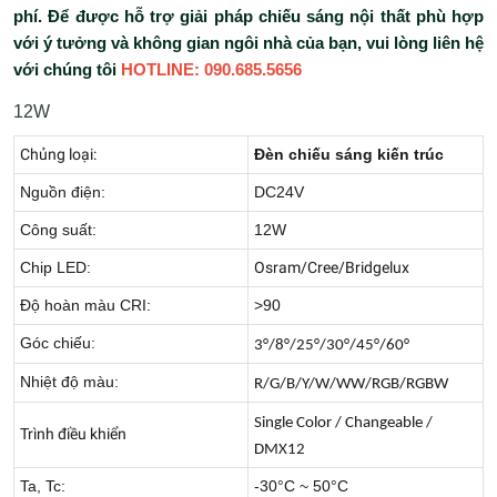
phí. Để được hỗ trợ giải pháp chiếu sáng nội thất phù hợp
với ý tưởng và không gian ngôi nhà của bạn, vui lòng liên hệ
với chúng tôi
HOTLINE: 090.685.5656
12W
Chủng loại:
Đèn chiếu sáng kiến trúc
Nguồn điện:
DC24V
Công suất:
12W
Chip LED:
Osram/Cree/Bridgelux
Độ hoàn màu CRI:
>90
Góc chiếu:
3°/8°/25°/30°/45°/60°
Nhiệt độ màu:
R/G/B/Y/W/WW/RGB/RGBW
Single Color / Changeable /
Trình điều khiển
DMX12
Ta, Tc:
-30°C ~ 50°C