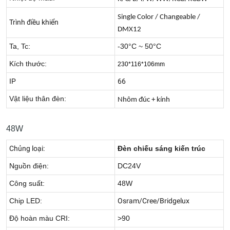
Single Color / Changeable /
Trình điều khiển
DMX12
Ta, Tc:
-30°C ~ 50°C
Kích thước:
230*116*106mm
IP
66
Vật liệu thân đèn:
Nhôm đúc + kính
48W
Chủng loại:
Đèn chiếu sáng kiến trúc
Nguồn điện:
DC24V
Công suất:
48W
Chip LED:
Osram/Cree/Bridgelux
Độ hoàn màu CRI:
>90