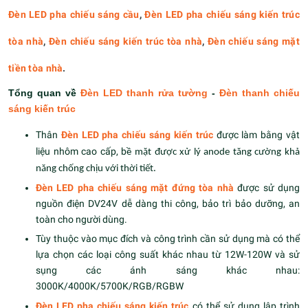
Đèn LED pha chiếu sáng cầu
,
Đèn LED pha chiếu sáng kiến trúc
tòa nhà
,
Đèn chiếu sáng kiến trúc tòa nhà
,
Đèn chiếu sáng mặt
tiền tòa nhà
.
Tổng quan về
Đèn LED thanh rửa tường
-
Đèn thanh chiếu
sáng kiến trúc
Thân
Đèn LED pha chiếu sáng kiến trúc
được làm bằng vật
liệu nhôm cao cấp, b
ề mặt được xử lý anode tăng cường khả
năng chống chịu với thời tiết.
Đèn LED pha chiếu sáng mặt đứng tòa nhà
được sử dụng
nguồn điện DV24V dễ dàng thi công, bảo trì bảo dưỡng, an
toàn cho người dùng.
Tùy thuộc vào mục đích và công trình cần sử dụng mà có thể
lựa chọn các loại công suất khác nhau từ 12W-120W và sử
sụng các ánh sáng khác nhau:
3000K/4000K/5700K/RGB/RGBW
Đèn LED pha chiếu sáng kiến trúc
có thể sử dụng lập trình