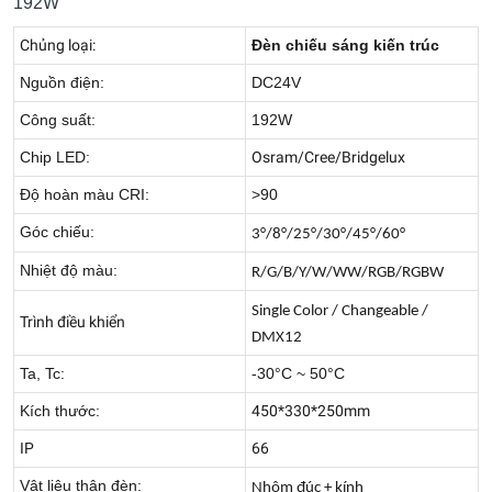
192W
Chủng loại:
Đèn chiếu sáng kiến trúc
Nguồn điện:
DC24V
Công suất:
192W
Chip LED:
Osram/Cree/Bridgelux
Độ hoàn màu CRI:
>90
Góc chiếu:
3°/8°/25°/30°/45°/60°
Nhiệt độ màu:
R/G/B/Y/W/WW/RGB/RGBW
Single Color / Changeable /
Trình điều khiển
DMX12
Ta, Tc:
-30°C ~ 50°C
Kích thước:
450*330*250mm
IP
66
Vật liệu thân đèn:
Nhôm đúc + kính