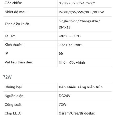
Góc chiếu:
3°/8°/25°/30°/45°/60°
Nhiệt độ màu:
R/G/B/Y/W/WW/RGB/RGBW
Single Color / Changeable /
Trình điều khiển
DMX12
Ta, Tc:
-30°C ~ 50°C
Kích thước:
300*116*106mm
IP
66
Vật liệu thân đèn:
Nhôm đúc + kính
72W
Chủng loại:
Đèn chiếu sáng kiến trúc
Nguồn điện:
DC24V
Công suất:
72W
Chip LED:
Osram/Cree/Bridgelux