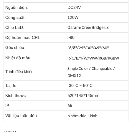
Nguồn điện:
DC24V
Công suất:
120W
Chip LED:
Osram/Cree/Bridgelux
Độ hoàn màu CRI:
>90
Góc chiếu:
3°/8°/25°/30°/45°/60°
Nhiệt độ màu:
R/G/B/Y/W/WW/RGB/RGBW
Single Color / Changeable /
Trình điều khiển
DMX12
Ta, Tc:
-30°C ~ 50°C
Kích thước:
520*145*145mm
IP
66
Vật liệu thân đèn:
Nhôm đúc + kính