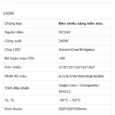
240W
Chủng loại:
Đèn chiếu sáng kiến trúc
Nguồn điện:
DC24V
Công suất:
240W
Chip LED:
Osram/Cree/Bridgelux
Độ hoàn màu CRI:
>90
Góc chiếu:
3°/8°/25°/30°/45°/60°
Nhiệt độ màu:
R/G/B/Y/W/WW/RGB/RGBW
Single Color / Changeable /
Trình điều khiển
DMX12
Ta, Tc:
-30°C ~ 50°C
Kích thước:
520*330*250mm