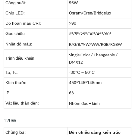
Công suất:
96W
Chip LED:
Osram/Cree/Bridgelux
Độ hoàn màu CRI:
>90
Góc chiếu:
3°/8°/25°/30°/45°/60°
Nhiệt độ màu:
R/G/B/Y/W/WW/RGB/RGBW
Single Color / Changeable /
Trình điều khiển
DMX12
Ta, Tc:
-30°C ~ 50°C
Kích thước:
450*145*145mm
IP
66
Vật liệu thân đèn:
Nhôm đúc + kính
120W
Chủng loại:
Đèn chiếu sáng kiến trúc