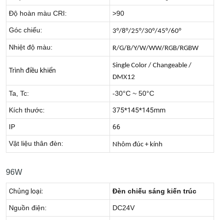
Độ hoàn màu CRI:
>90
Góc chiếu:
3°/8°/25°/30°/45°/60°
Nhiệt độ màu:
R/G/B/Y/W/WW/RGB/RGBW
Single Color / Changeable /
Trình điều khiển
DMX12
Ta, Tc:
-30°C ~ 50°C
Kích thước:
375*145*145mm
IP
66
Vật liệu thân đèn:
Nhôm đúc + kính
96W
Chủng loại:
Đèn chiếu sáng kiến trúc
Nguồn điện:
DC24V