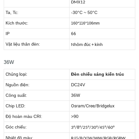
DMX12
Ta, Tc:
-30°C ~ 50°C
Kích thước:
160*116*106mm
IP
66
Vật liệu thân đèn:
Nhôm đúc + kính
36W
Chủng loại:
Đèn chiếu sáng kiến trúc
Nguồn điện:
DC24V
Công suất:
36W
Chip LED:
Osram/Cree/Bridgelux
Độ hoàn màu CRI:
>90
Góc chiếu:
3°/8°/25°/30°/45°/60°
Nhiệt độ màu:
R/G/B/Y/W/WW/RGB/RGBW