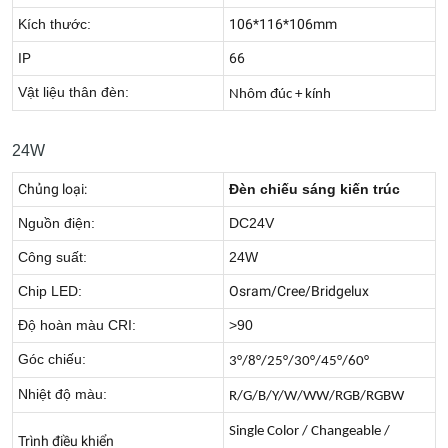
Kích thước:
106*116*106mm
IP
66
Vật liệu thân đèn:
Nhôm đúc + kính
24W
Chủng loại:
Đèn chiếu sáng kiến trúc
Nguồn điện:
DC24V
Công suất:
24W
Chip LED:
Osram/Cree/Bridgelux
Độ hoàn màu CRI:
>90
Góc chiếu:
3°/8°/25°/30°/45°/60°
Nhiệt độ màu:
R/G/B/Y/W/WW/RGB/RGBW
Single Color / Changeable /
Trình điều khiển