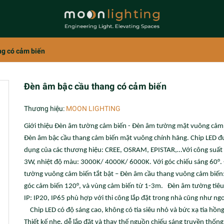
ng có cảm biến
Đèn âm bậc cầu thang có cảm biến
Thương hiệu:
MOON LIGHTING
Giới thiệu Đèn âm tường cảm biến - Đèn âm tường mặt vuông cảm 
Đèn âm bậc cầu thang cảm biến mặt vuông chính hãng. Chip LED đ
dụng của các thương hiệu: CREE, OSRAM, EPISTAR,…Với công suất 
3W, nhiệt độ màu: 3000K/ 4000K/ 6000K. Với góc chiếu sáng 60°.
tường vuông cảm biến tắt bật – Đèn âm cầu thang vuông cảm biến:
góc cảm biến 120°, và vùng cảm biến từ 1-3m. Đèn âm tường tiê
IP: IP20, IP65 phù hợp với thi công lắp đặt trong nhà cũng như ngoà
Chip LED có độ sáng cao, không có tia siêu nhỏ và bức xạ tia hồng
Thiết kế nhẹ, dễ lắp đặt và thay thế nguồn chiếu sáng truyền thống