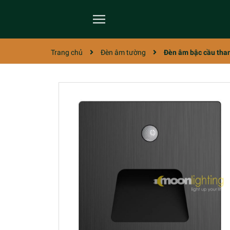
Trang chủ
Đèn âm tường
Đèn âm bậc cầu tha