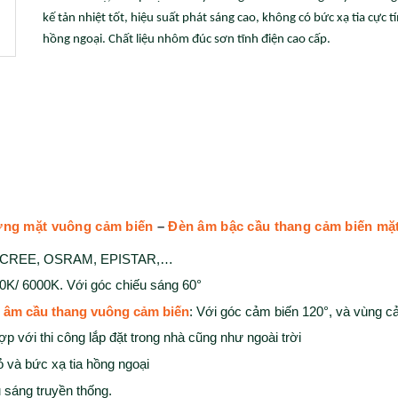
kế tản nhiệt tốt, hiệu suất phát sáng cao, không có bức xạ tia cực tí
hồng ngoại. Chất liệu nhôm đúc sơn tĩnh điện cao cấp.
ng mặt vuông cảm biến
–
Đèn âm bậc cầu thang cảm biến mặ
ệu: CREE, OSRAM, EPISTAR,…
00K/ 6000K. Với góc chiếu sáng 60°
 âm cầu thang vuông cảm biến
: Với góc cảm biến 120°, và vùng c
ợp với thi công lắp đặt trong nhà cũng như ngoài trời
ỏ và bức xạ tia hồng ngoại
u sáng truyền thống.