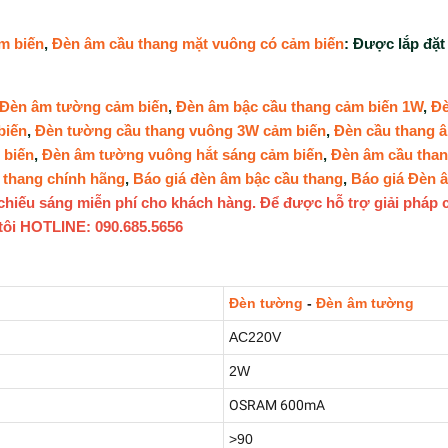
m biến
,
Đèn âm cầu thang mặt vuông có cảm biến
: Được lắp đặt
 Đèn âm tường cảm biến
,
Đèn âm bậc cầu thang cảm biến 1W
,
Đè
biến
,
Đèn tường cầu thang vuông 3W cảm biến
,
Đèn cầu thang 
 biến
,
Đèn âm tường vuông hắt sáng cảm biến
,
Đèn âm cầu than
 thang chính hãng
,
Báo giá đèn âm bậc cầu thang
,
Báo giá Đèn 
ế chiếu sáng miễn phí cho khách hàng. Để được hỗ trợ giải pháp
 tôi HOTLINE: 090.685.5656
Đèn tường
-
Đèn âm tường
AC220V
2W
OSRAM 600mA
>90