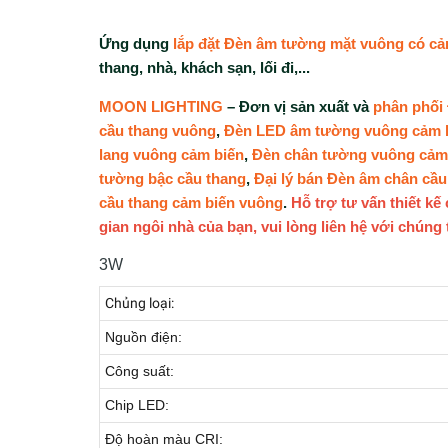
Ứng dụng
lắp đặt Đèn âm tường mặt vuông có cả
thang, nhà, khách sạn, lối đi,...
MOON LIGHTING
– Đơn vị sản xuất và
phân phối
cầu thang vuông
,
Đèn LED âm tường vuông cảm 
lang vuông cảm biến
,
Đèn chân tường vuông cảm
tường bậc cầu thang
,
Đại lý bán Đèn âm chân cầu
cầu thang cảm biến vuông
.
Hỗ trợ tư vấn thiết k
gian ngôi nhà của bạn, vui lòng liên hệ với chúng
3W
Chủng loại:
Nguồn điện:
Công suất:
Chip LED:
Độ hoàn màu CRI: