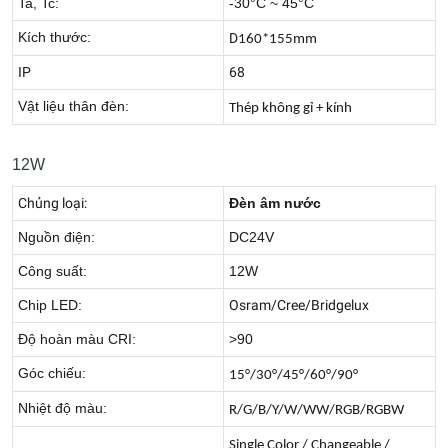
Ta, Tc:
-30°C ~ 45°C
Kích thước:
D
160*155mm
IP
68
Vật liệu thân đèn:
Thép không gỉ + kính
12W
Chủng loại:
Đèn âm nước
Nguồn điện:
DC24V
Công suất:
12W
Chip LED:
Osram/Cree/Bridgelux
Độ hoàn màu CRI:
>90
Góc chiếu:
15°/30°/45°/60°/90°
Nhiệt độ màu:
R/G/B/Y/W/WW/RGB/RGBW
Single Color / Changeable /