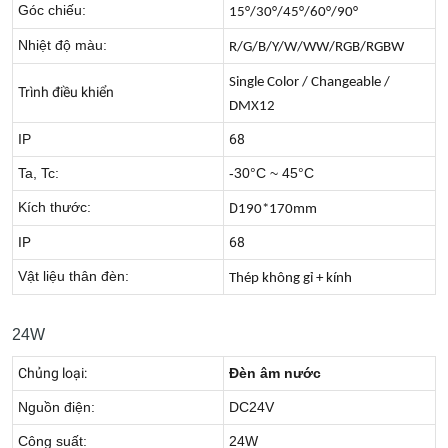
Góc chiếu:
15°/30°/45°/60°/90°
Nhiệt độ màu:
R/G/B/Y/W/WW/RGB/RGBW
Single Color / Changeable /
Trình điều khiển
DMX12
IP
68
Ta, Tc:
-30°C ~ 45°C
Kích thước:
D
190*170mm
IP
68
Vật liệu thân đèn:
Thép không gỉ + kính
24W
Chủng loại:
Đèn âm nước
Nguồn điện:
DC24V
Công suất:
24W