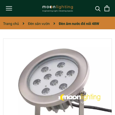
Trang chủ
Đèn sân vườn
Đèn âm nước đế nổi 48W