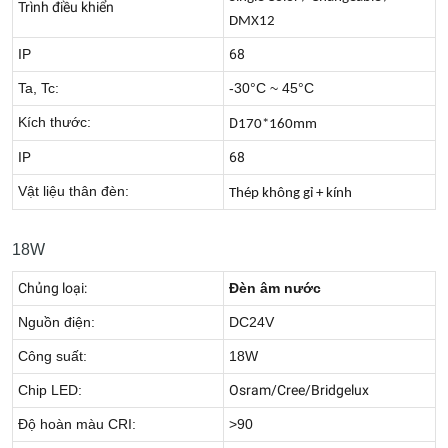
Trình điều khiển
DMX12
IP
68
Ta, Tc:
-30°C ~ 45°C
Kích thước:
D
170*160mm
IP
68
Vật liệu thân đèn:
Thép không gỉ + kính
18W
Chủng loại:
Đèn âm nước
Nguồn điện:
DC24V
Công suất:
18W
Chip LED:
Osram/Cree/Bridgelux
Độ hoàn màu CRI:
>90