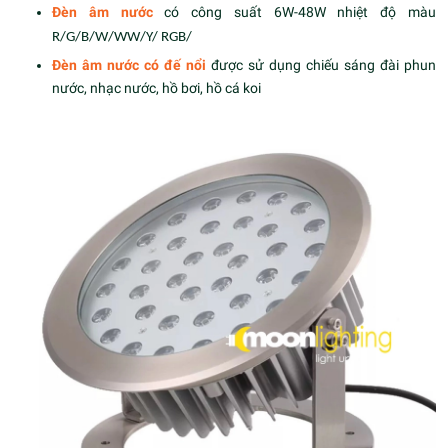
Đèn âm nước
có công suất 6W-48W nhiệt độ màu
R/G/B/W/WW/Y/ RGB/
Đèn âm nước có đế nổi
được sử dụng chiếu sáng đài phun
nước, nhạc nước, hồ bơi, hồ cá koi