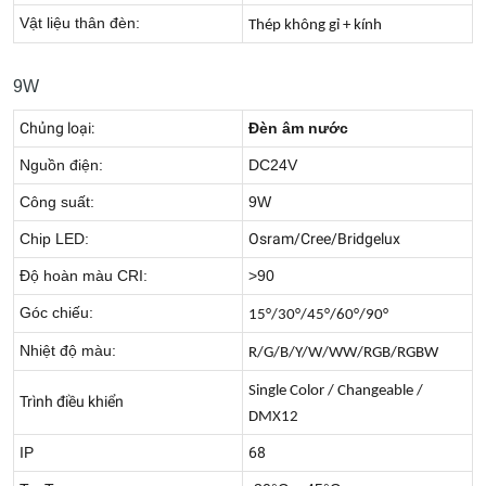
Vật liệu thân đèn:
Thép không gỉ + kính
9W
Chủng loại:
Đèn âm nước
Nguồn điện:
DC24V
Công suất:
9W
Chip LED:
Osram/Cree/Bridgelux
Độ hoàn màu CRI:
>90
Góc chiếu:
15°/30°/45°/60°/90°
Nhiệt độ màu:
R/G/B/Y/W/WW/RGB/RGBW
Single Color / Changeable /
Trình điều khiển
DMX12
IP
68