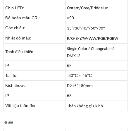
Chip LED:
Osram/Cree/Bridgelux
Độ hoàn màu CRI:
>90
Góc chiếu:
15°/30°/45°/60°/90°
Nhiệt độ màu:
R/G/B/Y/W/WW/RGB/RGBW
Single Color / Changeable /
Trình điều khiển
DMX12
IP
68
Ta, Tc:
-30°C ~ 45°C
Kích thước:
D
215*180mm
IP
68
Vật liệu thân đèn:
Thép không gỉ + kính
36W