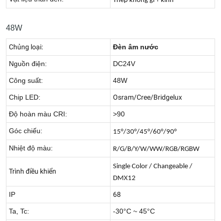
Thép không gỉ + kính
48W
Chủng loại:
Đèn âm nước
Nguồn điện:
DC24V
Công suất:
48W
Chip LED:
Osram/Cree/Bridgelux
Độ hoàn màu CRI:
>90
Góc chiếu:
15°/30°/45°/60°/90°
Nhiệt độ màu:
R/G/B/Y/W/WW/RGB/RGBW
Single Color / Changeable /
Trình điều khiển
DMX12
IP
68
Ta, Tc:
-30°C ~ 45°C