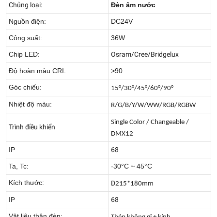
Chủng loại:
Đèn âm nước
Nguồn điện:
DC24V
Công suất:
36W
Chip LED:
Osram/Cree/Bridgelux
Độ hoàn màu CRI:
>90
Góc chiếu:
15°/30°/45°/60°/90°
Nhiệt độ màu:
R/G/B/Y/W/WW/RGB/RGBW
Single Color / Changeable /
Trình điều khiển
DMX12
IP
68
Ta, Tc:
-30°C ~ 45°C
Kích thước:
D
215*180mm
IP
68
Vật liệu thân đèn: