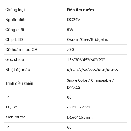
Chủng loại:
Đèn âm nước
Nguồn điện:
DC24V
Công suất:
6W
Chip LED:
Osram/Cree/Bridgelux
Độ hoàn màu CRI:
>90
Góc chiếu:
15°/30°/45°/60°/90°
Nhiệt độ màu:
R/G/B/Y/W/WW/RGB/RGBW
Single Color / Changeable /
Trình điều khiển
DMX12
IP
68
Ta, Tc:
-30°C ~ 45°C
Kích thước:
D
160*155mm
IP
68