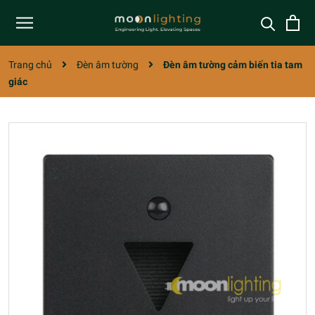
Trang chủ
Đèn âm tường
Đèn âm tường cảm biến tia tam
giác