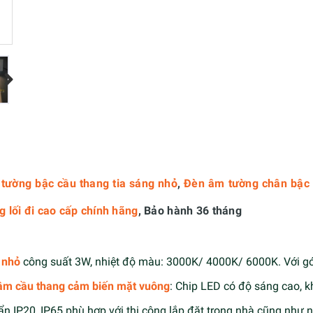
tường bậc cầu thang tia sáng nhỏ
,
Đèn âm tường chân bậc 
 lối đi cao cấp chính hãng
, Bảo hành 36 tháng
 nhỏ
công suất 3W, nhiệt độ màu: 3000K/ 4000K/ 6000K. Với gó
âm cầu thang cảm biến mặt vuông
: Chip LED có độ sáng cao, k
ẩn IP20, IP65 phù hợp với thi công lắp đặt trong nhà cũng như n