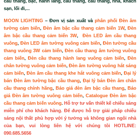
cầu thang, bậc, hành lang, cầu thang, cầu thang, nhà, khách
sạn, lối đi,...
MOON LIGHTING
– Đơn vị sản xuất và
phân phối Đèn âm
tường cảm biến
,
Đèn âm bậc cầu thang cảm biến 1W
,
Đèn
âm bậc cầu thang cảm biến 3W
,
Đèn LED âm cầu thang
vuông
,
Đèn LED âm tường vuông cảm biến
,
Đèn tường cầu
thang vuông 3W cảm biến
,
Đèn cầu thang âm tường vuông
cảm biến
,
Đèn cầu thang hành lang vuông cảm biến
,
Đèn
chân tường vuông cảm biến
,
Đèn âm tường vuông hắt sáng
cảm biến
,
Đèn âm cầu thang khe hắt vuông cảm biến
,
Đại lý
bán Đèn âm tường bậc cầu thang
,
Đại lý bán Đèn âm chân
cầu thang chính hãng
,
Báo giá đèn âm bậc cầu thang
,
Báo
giá Đèn âm tường vuông cảm biến
,
Catalogue Đèn âm bậc
cầu thang cảm biến vuông
.
Hỗ trợ tư vấn thiết kế chiếu sáng
miễn phí cho khách hàng. Để được hỗ trợ giải pháp chiếu
sáng nội thất phù hợp với ý tưởng và không gian ngôi nhà
của bạn, vui lòng liên hệ với chúng tôi HOTLINE:
090.685.5656