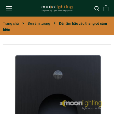
Trang chủ
Đèn âm tường
Đèn âm bậc cầu thang có cảm
biến