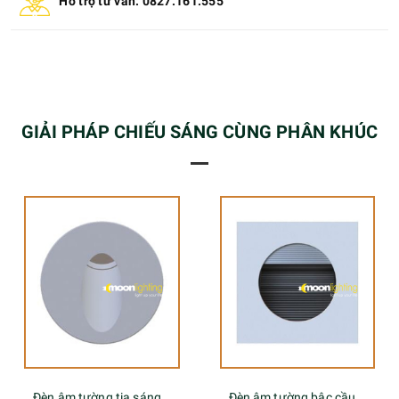
Hỗ trợ tư vấn: 0827.161.555
GIẢI PHÁP CHIẾU SÁNG CÙNG PHÂN KHÚC
Đèn âm tường tia sáng hình thoi vát
Đèn âm tường bậc cầu thang tia sáng tròn