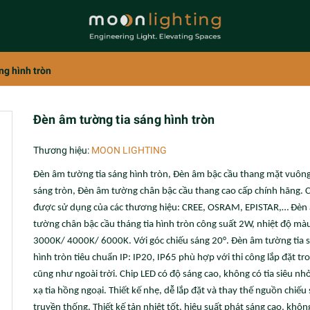
ng hình tròn
Đèn âm tường tia sáng hình tròn
Thương hiệu:
MOON LIGHTING
Đèn âm tường tia sáng hình tròn, Đèn âm bậc cầu thang mặt vuông
sáng tròn, Đèn âm tường chân bậc cầu thang cao cấp chính hãng. 
được sử dụng của các thương hiệu: CREE, OSRAM, EPISTAR,… Đèn
tường chân bậc cầu tháng tia hình tròn công suất 2W, nhiệt độ mà
3000K/ 4000K/ 6000K. Với góc chiếu sáng 20°. Đèn âm tường tia 
hình tròn tiêu chuẩn IP: IP20, IP65 phù hợp với thi công lắp đặt tr
cũng như ngoài trời. Chip LED có độ sáng cao, không có tia siêu nh
xạ tia hồng ngoại. Thiết kế nhẹ, dễ lắp đặt và thay thế nguồn chiếu
truyền thống. Thiết kế tản nhiệt tốt, hiệu suất phát sáng cao, khôn