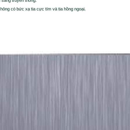
u sáng truyền thống.
 không có bức xạ tia cực tím và tia hồng ngoại.