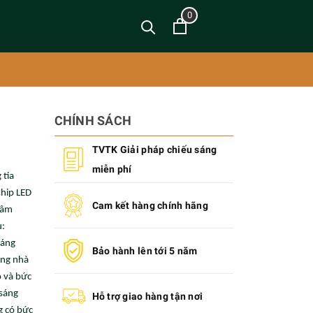
0
CHÍNH SÁCH
TVTK Giải pháp chiếu sáng
miễn phí
 tia
Chip LED
Cam kết hàng chính hãng
 âm
u:
sáng
Bảo hành lên tới 5 năm
ong nhà
ỏ và bức
 sáng
Hỗ trợ giao hàng tận nơi
g có bức