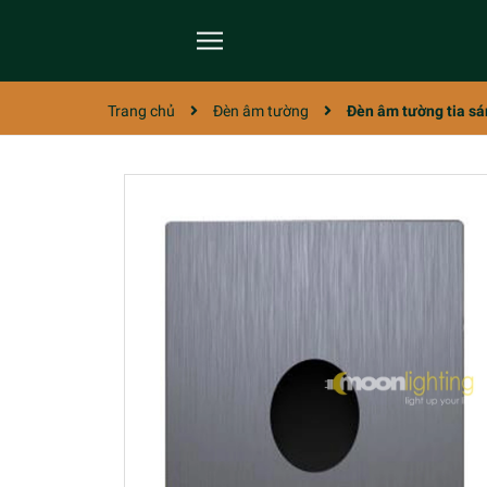
Trang chủ
Đèn âm tường
Đèn âm tường tia sá