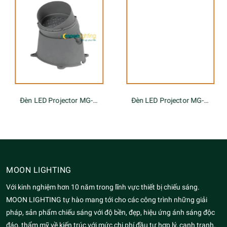
Đèn LED Projector MG-619A
Đèn LED Projector MG-605A-220-48W
MOON LIGHTING
Với kinh nghiệm hơn 10 năm trong lĩnh vực thiết bị chiếu sáng.
MOON LIGHTING tự hào mang tới cho các công trình những giải
pháp, sản phẩm chiếu sáng với độ bền, đẹp, hiệu ứng ánh sáng độc
đáo, thẩm mỹ về kiến trúc với mức chi phí đầu tư hợp lý, cạnh tranh.