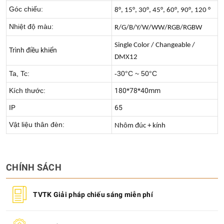
Góc chiếu:
8°, 15°, 30°, 45°, 60°, 90°, 120 °
Nhiệt độ màu:
R/G/B/Y/W/WW/RGB/RGBW
Single Color / Changeable /
Trình điều khiển
DMX12
Ta, Tc:
-30°C ~ 50°C
Kích thước:
180*78*40mm
IP
65
Vật liệu thân đèn:
Nhôm đúc + kính
CHÍNH SÁCH
TVTK Giải pháp chiếu sáng miễn phí