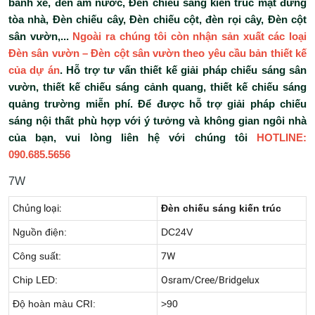
bánh xe, đèn âm nước, Đèn chiếu sáng kiến trúc mặt đứng
tòa nhà, Đèn chiếu cây, Đèn chiếu cột, đèn rọi cây, Đèn cột
sân vườn,...
Ngoài ra chúng tôi còn nhận sản xuất các loại
Đèn sân vườn – Đèn cột sân vườn theo yêu cầu bản thiết kế
của dự án
. Hỗ trợ tư vấn thiết kế giải pháp chiếu sáng sân
vườn, thiết kế chiếu sáng cảnh quang, thiết kế chiếu sáng
quảng trường miễn phí. Để được hỗ trợ giải pháp chiếu
sáng nội thất phù hợp với ý tưởng và không gian ngôi nhà
của bạn, vui lòng liên hệ với chúng tôi
HOTLINE:
090.685.5656
7W
Chủng loại:
Đèn chiếu sáng kiến trúc
Nguồn điện:
DC24V
Công suất:
7W
Chip LED:
Osram/Cree/Bridgelux
Độ hoàn màu CRI:
>90