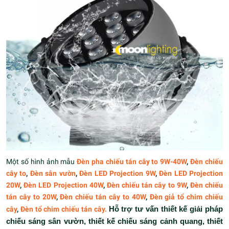
Một số hình ảnh mẫu
Đèn pha chiếu tán cây to 9W-40W
,
Đèn chiếu
cây to
,
Đèn sân vườn
,
Đèn LED Projection 9W
,
Đèn LED Projection
20W
,
Đèn LED Projection 40W
,
Đèn chiếu tán cây to 9W
,
Đèn chiếu
tán cây to 20W
,
Đèn chiếu tán cây to 40W
,
Đèn giả tổ chim chiếu
cây
,
Đèn tổ chim chiếu tán cây
.
Hỗ trợ tư vấn thiết kế giải pháp
chiếu sáng sân vườn, thiết kế chiếu sáng cảnh quang, thiết