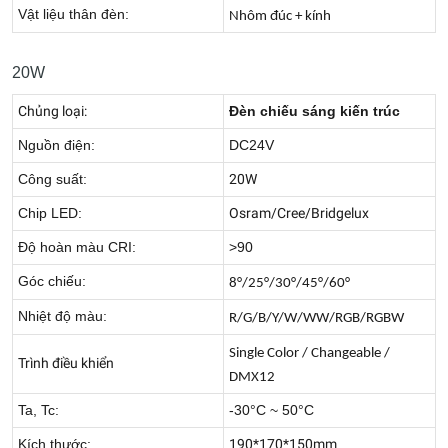
Vật liệu thân đèn:
Nhôm đúc + kính
20W
Chủng loại:
Đèn chiếu sáng kiến trúc
Nguồn điện:
DC24V
Công suất:
20W
Chip LED:
Osram/Cree/Bridgelux
Độ hoàn màu CRI:
>90
Góc chiếu:
8°/25°/30°/45°/60°
Nhiệt độ màu:
R/G/B/Y/W/WW/RGB/RGBW
Single Color / Changeable /
Trình điều khiển
DMX12
Ta, Tc:
-30°C ~ 50°C
Kích thước:
190*170*150mm