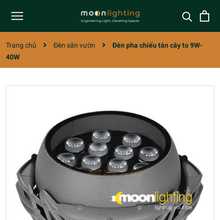
Trang chủ
Đèn sân vườn
Đèn pha chiếu tán cây to 9W-
40W