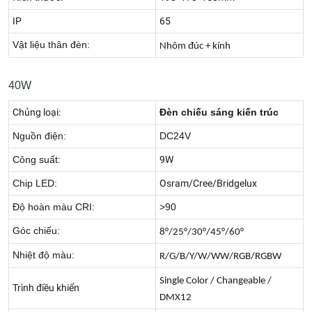
IP
65
Vật liệu thân đèn:
Nhôm đúc + kính
40W
Chủng loại:
Đèn chiếu sáng kiến trúc
Nguồn điện:
DC24V
Công suất:
9W
Chip LED:
Osram/Cree/Bridgelux
Độ hoàn màu CRI:
>90
Góc chiếu:
8°/25°/30°/45°/60°
Nhiệt độ màu:
R/G/B/Y/W/WW/RGB/RGBW
Single Color / Changeable /
Trình điều khiển
DMX12