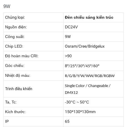
9W
Chủng loại:
Đèn chiếu sáng kiến trúc
Nguồn điện:
DC24V
Công suất:
9W
Chip LED:
Osram/Cree/Bridgelux
Độ hoàn màu CRI:
>90
Góc chiếu:
8°/25°/30°/45°/60°
Nhiệt độ màu:
R/G/B/Y/W/WW/RGB/RGBW
Single Color / Changeable /
Trình điều khiển
DMX12
Ta, Tc:
-30°C ~ 50°C
Kích thước:
150*130*130mm
IP
65