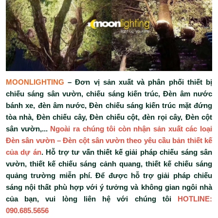
MOONLIGHTING
– Đơn vị sản xuất và phân phối thiết bị
chiếu sáng sân vườn, chiếu sáng kiến trúc, Đèn âm nước
bánh xe, đèn âm nước, Đèn chiếu sáng kiến trúc mặt đứng
tòa nhà, Đèn chiếu cây, Đèn chiếu cột, đèn rọi cây, Đèn cột
sân vườn,...
Ngoài ra chúng tôi còn nhận sản xuất các loại
Đèn sân vườn – Đèn cột sân vườn theo yêu cầu bản thiết kế
của dự án
. Hỗ trợ tư vấn thiết kế giải pháp chiếu sáng sân
vườn, thiết kế chiếu sáng cảnh quang, thiết kế chiếu sáng
quảng trường miễn phí. Để được hỗ trợ giải pháp chiếu
sáng nội thất phù hợp với ý tưởng và không gian ngôi nhà
của bạn, vui lòng liên hệ với chúng tôi
HOTLINE:
090.685.5656