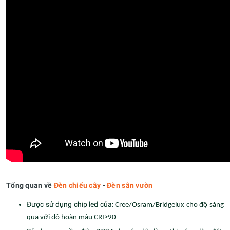
Tổng quan về
Đèn chiếu cây
-
Đèn sân vườn
Được sử dụng chip led của:
Cree/Osram/Bridgelux cho độ sáng
qua với độ hoàn màu CRI>90