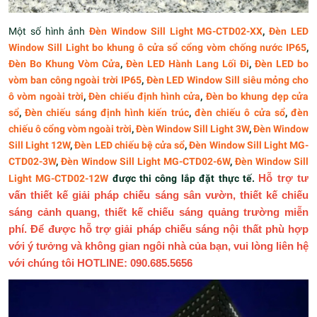
Một số hình ảnh
Đèn Window Sill Light MG-CTD02-XX
,
Đèn LED
Window Sill Light bo khung ô cửa sổ cổng vòm chống nước IP65
,
Đèn Bo Khung Vòm Cửa
,
Đèn LED Hành Lang Lối Đi
,
Đèn LED bo
vòm ban công ngoài trời IP65
,
Đèn LED Window Sill siêu mỏng cho
ô vòm ngoài trời
,
Đèn chiếu định hình cửa
,
Đèn bo khung dẹp cửa
sổ
,
Đèn chiếu sáng định hình kiến trúc
,
đèn chiếu ô cửa sổ
,
đèn
chiếu ô cổng vòm ngoài trời
,
Đèn Window Sill Light 3W
,
Đèn Window
Sill Light 12W
,
Đèn LED chiếu bệ cửa sổ
,
Đèn Window Sill Light MG-
CTD02-3W
,
Đèn Window Sill Light MG-CTD02-6W
,
Đèn Window Sill
Light MG-CTD02-12W
được thi công lắp đặt thực tế.
Hỗ trợ tư
vấn thiết kế giải pháp chiếu sáng sân vườn, thiết kế chiếu
sáng cảnh quang, thiết kế chiếu sáng quảng trường miễn
phí. Để được hỗ trợ giải pháp chiếu sáng nội thất phù hợp
với ý tưởng và không gian ngôi nhà của bạn, vui lòng liên hệ
với chúng tôi HOTLINE: 090.685.5656