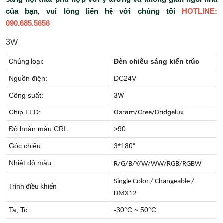
của bạn, vui lòng liên hệ với chúng tôi
HOTLINE:
090.685.5656
3W
Chủng loại:
Đèn chiếu sáng kiến trúc
Nguồn điện:
DC24V
Công suất:
3W
Chip LED:
Osram/Cree/Bridgelux
Độ hoàn màu CRI:
>90
Góc chiếu:
3*180°
Nhiệt độ màu:
R/G/B/Y/W/WW/RGB/RGBW
Single Color / Changeable /
Trình điều khiển
DMX12
Ta, Tc:
-30°C ~ 50°C