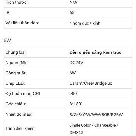
Kích thước:
N/A
IP
65
Vật liệu thân đèn:
Nhôm đúc + kính
6W
Chủng loại:
Đèn chiếu sáng kiến trúc
Nguồn điện:
DC24V
Công suất:
6W
Chip LED:
Osram/Cree/Bridgelux
Độ hoàn màu CRI:
>90
Góc chiếu:
3*180°
Nhiệt độ màu:
R/G/B/Y/W/WW/RGB/RGBW
Single Color / Changeable /
Trình điều khiển
DMX12