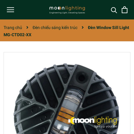
Trang chủ
Đèn chiếu sáng kiến trúc
Đèn Window Sill Light
MG-CTD02-XX