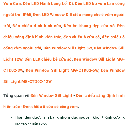
Vòm Cửa
,
Đèn LED Hành Lang Lối Đi
,
Đèn LED bo vòm ban công
ngoài trời IP65
,
Đèn LED Window Sill siêu mỏng cho ô vòm ngoài
trời
,
Đèn chiếu định hình cửa
,
Đèn bo khung dẹp cửa sổ
,
Đèn
chiếu sáng định hình kiến trúc
,
đèn chiếu ô cửa sổ
,
đèn chiếu ô
cổng vòm ngoài trời
,
Đèn Window Sill Light 3W
,
Đèn Window Sill
Light 12W
,
Đèn LED chiếu bệ cửa sổ
,
Đèn Window Sill Light MG-
CTD02-3W
,
Đèn Window Sill Light MG-CTD02-6W
,
Đèn Window
Sill Light MG-CTD02-12W
Tổng quan về
Đèn Window Sill Light
-
Đèn chiếu sáng định hình
kiến trúc
-
Đèn chiếu ô cửa sổ cổng vòm
.
Thân đèn được làm bằng nhôm đúc nguyên khối + Kính cường
lực cao chuẩn IP65