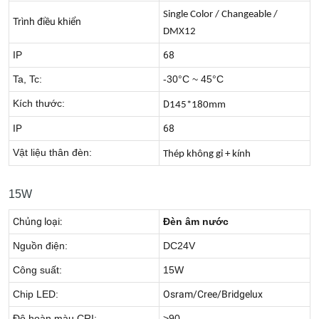
Single Color / Changeable /
Trình điều khiển
DMX12
IP
68
Ta, Tc:
-30°C ~ 45°C
Kích thước:
D
145*180mm
IP
68
Vật liệu thân đèn:
Thép không gỉ + kính
15W
Chủng loại:
Đèn âm nước
Nguồn điện:
DC24V
Công suất:
15W
Chip LED:
Osram/Cree/Bridgelux
Độ hoàn màu CRI:
>90