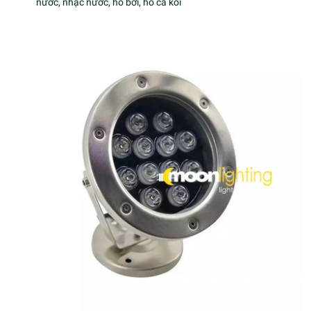
nước, nhạc nước, hồ bơi, hồ cá koi