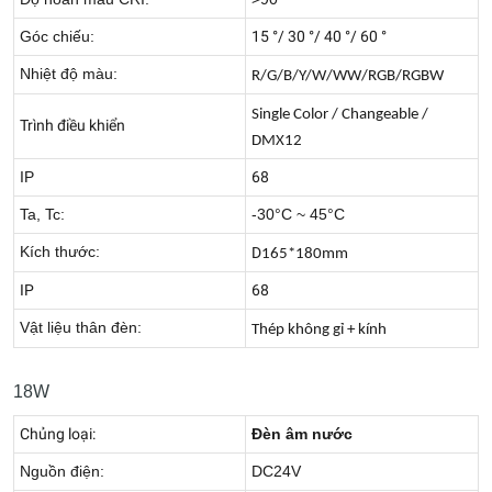
Góc chiếu:
15 °/ 30 °/ 40 °/ 60 °
Nhiệt độ màu:
R/G/B/Y/W/WW/RGB/RGBW
Single Color / Changeable /
Trình điều khiển
DMX12
IP
68
Ta, Tc:
-30°C ~ 45°C
Kích thước:
D
165*180mm
IP
68
Vật liệu thân đèn:
Thép không gỉ + kính
18W
Chủng loại:
Đèn âm nước
Nguồn điện:
DC24V