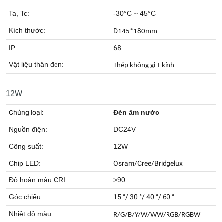
Ta, Tc:
-30°C ~ 45°C
Kích thước:
D
145*180mm
IP
68
Vật liệu thân đèn:
Thép không gỉ + kính
12W
Chủng loại:
Đèn âm nước
Nguồn điện:
DC24V
Công suất:
12W
Chip LED:
Osram/Cree/Bridgelux
Độ hoàn màu CRI:
>90
Góc chiếu:
15 °/ 30 °/ 40 °/ 60 °
Nhiệt độ màu:
R/G/B/Y/W/WW/RGB/RGBW