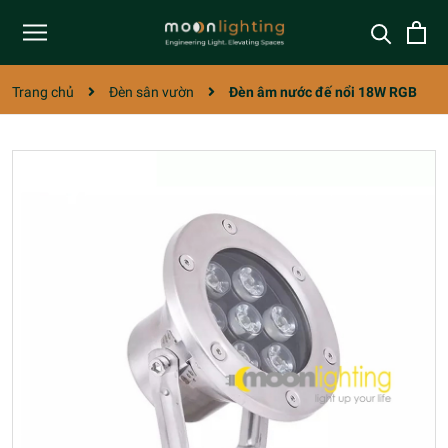
Trang chủ
Đèn sân vườn
Đèn âm nước đế nổi 18W RGB