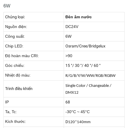
6W
Chủng loại:
Đèn âm nước
Nguồn điện:
DC24V
Công suất:
6W
Chip LED:
Osram/Cree/Bridgelux
Độ hoàn màu CRI:
>90
Góc chiếu:
15 °/ 30 °/ 40 °/ 60 °
Nhiệt độ màu:
R/G/B/Y/W/WW/RGB/RGBW
Single Color / Changeable /
Trình điều khiển
DMX12
IP
68
Ta, Tc:
-30°C ~ 45°C
Kích thước:
D
120*140mm