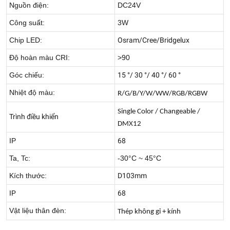
Nguồn điện:
DC24V
Công suất:
3W
Chip LED:
Osram/Cree/Bridgelux
Độ hoàn màu CRI:
>90
Góc chiếu:
15 °/ 30 °/ 40 °/ 60 °
Nhiệt độ màu:
R/G/B/Y/W/WW/RGB/RGBW
Single Color / Changeable /
Trình điều khiển
DMX12
IP
68
Ta, Tc:
-30°C ~ 45°C
Kích thước:
D103mm
IP
68
Vật liệu thân đèn:
Thép không gỉ + kính