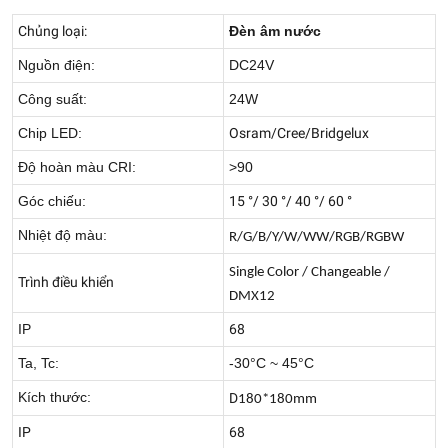
Chủng loại:
Đèn âm nước
Nguồn điện:
DC24V
Công suất:
24W
Chip LED:
Osram/Cree/Bridgelux
Độ hoàn màu CRI:
>90
Góc chiếu:
15 °/ 30 °/ 40 °/ 60 °
Nhiệt độ màu:
R/G/B/Y/W/WW/RGB/RGBW
Single Color / Changeable /
Trình điều khiển
DMX12
IP
68
Ta, Tc:
-30°C ~ 45°C
Kích thước:
D
180*180mm
IP
68