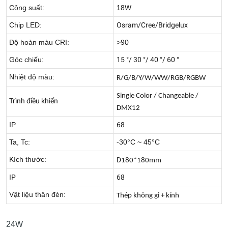
Công suất:
18W
Chip LED:
Osram/Cree/Bridgelux
Độ hoàn màu CRI:
>90
Góc chiếu:
15 °/ 30 °/ 40 °/ 60 °
Nhiệt độ màu:
R/G/B/Y/W/WW/RGB/RGBW
Single Color / Changeable /
Trình điều khiển
DMX12
IP
68
Ta, Tc:
-30°C ~ 45°C
Kích thước:
D
180*180mm
IP
68
Vật liệu thân đèn:
Thép không gỉ + kính
24W