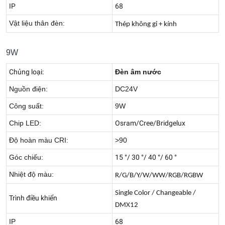
IP
68
Vật liệu thân đèn:
Thép không gỉ + kính
9W
Chủng loại:
Đèn âm nước
Nguồn điện:
DC24V
Công suất:
9W
Chip LED:
Osram/Cree/Bridgelux
Độ hoàn màu CRI:
>90
Góc chiếu:
15 °/ 30 °/ 40 °/ 60 °
Nhiệt độ màu:
R/G/B/Y/W/WW/RGB/RGBW
Single Color / Changeable /
Trình điều khiển
DMX12
IP
68