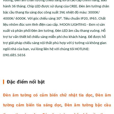
vuông, Đèn âm chân tường chiếu sáng lối đi cao cấp chính hãng, Bảo
hành 36 tháng. Chip LED được sử dụng của CREE. Đèn âm tường chân
bậc cầu thang tia sáng dọc công suất 3W, nhiệt độ màu: 3000K/
4000K/ 6000K. Với góc chiếu sáng 30°. Tiêu chuẩn IP20, IP65. Chất
liệu nhôm đúc sơn tĩnh điện cao cấp. MOON LIGHTING - Đơn vị sản
xuất và phân phối Đèn âm tường, Đèn LED âm cầu thang vuông. Hỗ
trợ tư vấn thiết kế chiếu sáng miễn phí cho khách hàng. Để được hỗ
trợ giải pháp chiếu sáng nội thất phù hợp với ý tưởng và không gian
ngôi nhà của bạn, vui lòng liên hệ với chúng tôi HOTLINE:
090.685.5656
Đặc điểm nổi bật
Đèn âm tường có cảm biến chữ nhật tia dọc
,
Đèn âm
tường cảm biến tia sáng dọc
,
Đèn âm tường bậc cầu