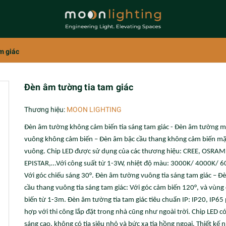
m giác
Đèn âm tường tia tam giác
Thương hiệu:
MOON LIGHTING
Đèn âm tường không cảm biến tia sáng tam giác - Đèn âm tường m
vuông không cảm biến – Đèn âm bậc cầu thang không cảm biến mặ
vuông. Chip LED được sử dụng của các thương hiệu: CREE, OSRAM
EPISTAR,…Với công suất từ 1-3W, nhiệt độ màu: 3000K/ 4000K/ 6
Với góc chiếu sáng 30°. Đèn âm tường vuông tia sáng tam giác – Đ
cầu thang vuông tia sáng tam giác: Với góc cảm biến 120°, và vùng
biến từ 1-3m. Đèn âm tường tia tam giác tiêu chuẩn IP: IP20, IP65
hợp với thi công lắp đặt trong nhà cũng như ngoài trời. Chip LED c
sáng cao, không có tia siêu nhỏ và bức xạ tia hồng ngoại. Thiết kế 