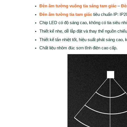
Đèn âm tường vuông tia sáng tam giác
–
Đè
Đèn âm tường tia tam giác
tiêu chuẩn IP: IP2
Chip LED có độ sáng cao, không có tia siêu nh
Thiết kế nhẹ, dễ lắp đặt và thay thế nguồn chiế
Thiết kế tản nhiệt tốt, hiệu suất phát sáng cao,
Chất liệu nhôm đúc sơn tĩnh điện cao cấp.