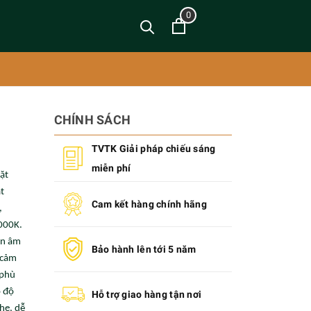
0
CHÍNH SÁCH
TVTK Giải pháp chiếu sáng
miễn phí
ặt
t
Cam kết hàng chính hãng
,
000K.
èn âm
Bảo hành lên tới 5 năm
 cảm
 phù
ó độ
Hỗ trợ giao hàng tận nơi
nhẹ, dễ