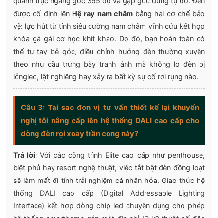
quanh trục ngang góc 355 độ và gập góc đứng tự do. Đèn
được cố định lên
Hệ ray nam châm
bằng hai cơ chế bảo
vệ: lực hút từ tính siêu cường nam châm vĩnh cửu kết hợp
khóa gá gài cơ học khít khao. Do đó, bạn hoàn toàn có
thể tự tay bẻ góc, điều chỉnh hướng đèn thường xuyên
theo nhu cầu trưng bày tranh ảnh mà không lo đèn bị
lỏngleo, lật nghiêng hay xảy ra bất kỳ sự cố rơi rụng nào.
Câu 3: Tại sao đơn vị tư vấn thiết kế lại khuyến
nghị tôi nâng cấp lên hệ thống DALI cao cấp cho
dòng đèn rọi xoay trần cong này?
Trả lời:
Với các công trình Elite cao cấp như penthouse,
biệt phủ hay resort nghệ thuật, việc tắt bật đèn đồng loạt
sẽ làm mất đi tính trải nghiệm cá nhân hóa. Giao thức hệ
thống DALI cao cấp (Digital Addressable Lighting
Interface) kết hợp dòng chip led chuyên dụng cho phép