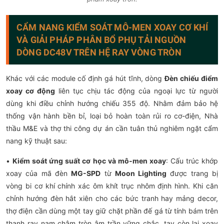
CẨM NANG KIỂM SOÁT MÔ-MEN XOAY CƠ KHÍ
VÀ GIẢI PHÁP PHÂN BỔ PHỤ TẢI NGUỒN
DÒNG DC48V TRÊN HỆ RAY VÒNG TRÒN
Khác với các module cố định gá hút tĩnh, dòng
Đèn chiếu điểm
xoay cơ động
liên tục chịu tác động của ngoại lực từ người
dùng khi điều chỉnh hướng chiếu 355 độ. Nhằm đảm bảo hệ
thống vận hành bền bỉ, loại bỏ hoàn toàn rủi ro cơ-điện, Nhà
thầu M&E và thợ thi công dự án cần tuân thủ nghiêm ngặt cẩm
nang kỹ thuật sau:
•
Kiểm soát ứng suất cơ học và mô-men xoay
: Cấu trúc khớp
xoay của mã đèn
MG-SPD
từ
Moon Lighting
được trang bị
vòng bi cơ khí chính xác ôm khít trục nhôm định hình. Khi căn
chỉnh hướng đèn hắt xiên cho các bức tranh hay mảng decor,
thợ điện cần dùng một tay giữ chặt phần đế gá từ tính bám trên
thanh ray nam châm tròn âm trần vững chắc, tay còn lại xoay