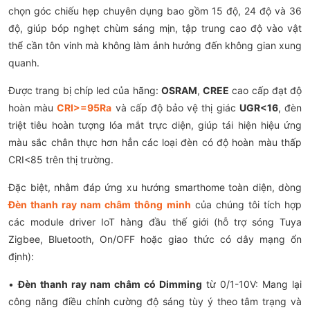
chọn góc chiếu hẹp chuyên dụng bao gồm 15 độ, 24 độ và 36
độ, giúp bóp nghẹt chùm sáng mịn, tập trung cao độ vào vật
thể cần tôn vinh mà không làm ảnh hưởng đến không gian xung
quanh.
Được trang bị chíp led của hãng:
OSRAM
,
CREE
cao cấp đạt độ
hoàn màu
CRI>=95Ra
và cấp độ bảo vệ thị giác
UGR<16
, đèn
triệt tiêu hoàn tượng lóa mắt trực diện, giúp tái hiện hiệu ứng
màu sắc chân thực hơn hẳn các loại đèn có độ hoàn màu thấp
CRI<85 trên thị trường.
Đặc biệt, nhằm đáp ứng xu hướng smarthome toàn diện, dòng
Đèn thanh ray nam châm thông minh
của chúng tôi tích hợp
các module driver IoT hàng đầu thế giới (hỗ trợ sóng Tuya
Zigbee, Bluetooth, On/OFF hoặc giao thức có dây mạng ổn
định):
•
Đèn thanh ray nam châm có Dimming
từ 0/1-10V: Mang lại
công năng điều chỉnh cường độ sáng tùy ý theo tâm trạng và