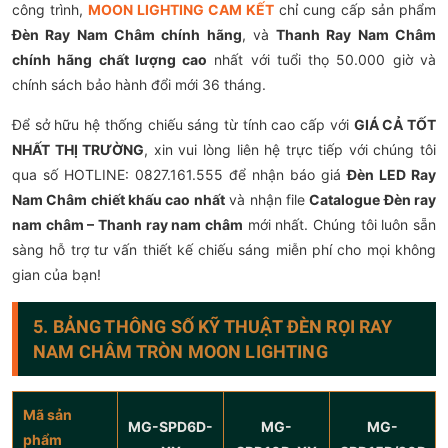
công trình,
MOON LIGHTING CAM KẾT
chỉ cung cấp sản phẩm
Đèn Ray Nam Châm chính hãng
, và
Thanh Ray Nam Châm
chính hãng chất lượng cao
nhất với tuổi thọ 50.000 giờ và
chính sách bảo hành đổi mới 36 tháng.
Để sở hữu hệ thống chiếu sáng từ tính cao cấp với
GIÁ CẢ TỐT
NHẤT THỊ TRƯỜNG
, xin vui lòng liên hệ trực tiếp với chúng tôi
qua số HOTLINE: 0827.161.555 để nhận báo giá
Đèn LED Ray
Nam Châm chiết khấu cao nhất
và nhận file
Catalogue Đèn ray
nam châm – Thanh ray nam châm
mới nhất. Chúng tôi luôn sẵn
sàng hỗ trợ tư vấn thiết kế chiếu sáng miễn phí cho mọi không
gian của bạn!
5. BẢNG THÔNG SỐ KỸ THUẬT ĐÈN RỌI RAY
NAM CHÂM TRÒN MOON LIGHTING
Mã sản
MG-SPD6D-
MG-
MG-
phẩm