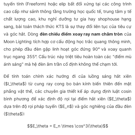
tuyến tính (Freeform) hoặc elip bất đối xứng tại các công trình
cao cấp như sảnh thông tầng trường học quốc tế, trung tâm y tế
chất lượng cao, khu nghỉ dưỡng tư gia hay shophouse hạng
sang, bài toán thách thức KTS là sự thay đổi liên tục của tiêu cự
và góc hắt. Dòng
đèn chiếu điểm xoay ray nam châm tròn
của
Moon Lighting tích hợp cơ cấu động học trắc quang thông minh,
cho phép đầu đèn gập linh hoạt góc đứng 90° và xoay quanh
trục ngang 355°. Cấu trúc này triệt tiêu hoàn toàn các "điểm mù
ánh sáng" mà hệ đèn âm trần cố định không thể chạm tới.
Để tính toán chính xác hướng đi của luồng sáng hắt xiên
($I_\theta$) từ cung ray cong bo bán kính biến thiên đến mặt
phẳng vật thể, các chuyên gia thiết kế áp dụng định luật cosin
bình phương để xác định độ rọi tại điểm hắt xiên ($E_\theta$)
dựa trên độ rọi pháp tuyến ($E_n$) và góc nghiêng của đầu đèn
($\theta$):
$$E_\theta = E_n \times \cos^3(\theta)$$