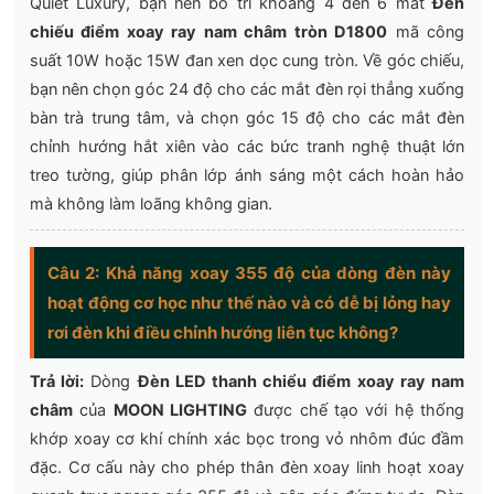
Quiet Luxury, bạn nên bố trí khoảng 4 đến 6 mắt
Đèn
chiếu điểm xoay ray nam châm tròn D1800
mã công
suất 10W hoặc 15W đan xen dọc cung tròn. Về góc chiếu,
bạn nên chọn góc 24 độ cho các mắt đèn rọi thẳng xuống
bàn trà trung tâm, và chọn góc 15 độ cho các mắt đèn
chỉnh hướng hắt xiên vào các bức tranh nghệ thuật lớn
treo tường, giúp phân lớp ánh sáng một cách hoàn hảo
mà không làm loãng không gian.
Câu 2: Khả năng xoay 355 độ của dòng đèn này
hoạt động cơ học như thế nào và có dễ bị lỏng hay
rơi đèn khi điều chỉnh hướng liên tục không?
Trả lời:
Dòng
Đèn LED thanh chiểu điểm xoay ray nam
châm
của
MOON LIGHTING
được chế tạo với hệ thống
khớp xoay cơ khí chính xác bọc trong vỏ nhôm đúc đầm
đặc. Cơ cấu này cho phép thân đèn xoay linh hoạt xoay