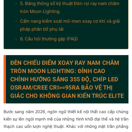
5. Bảng thông số kỹ thuật Đèn rọi ray nam châm
tròn Moon Lighting
Cẩm nang kiểm soát mô-men xoay cơ khí và giải
pháp phân bổ phụ tải
6. Câu hỏi thường gặp (FAQ)
ĐÈN CHIẾU ĐIỂM XOAY RAY NAM CHÂM
TRÒN MOON LIGHTING: ĐỈNH CAO
CHỈNH HƯỚNG SÁNG 355 ĐỘ, CHÍP LED
OSRAM/CREE CRI>=95RA BẢO VỆ THỊ
GIÁC CHO KHÔNG GIAN KIẾN TRÚC ELITE
Bước sang năm 2026, ngôn ngữ thiết kế nội thất cao cấp chứng
kiến sự lên ngôi mạnh mẽ của những hình khối đại thể và hệ trần
thạch cao uốn lượn nghệ thuật. Khác với những mặt trần phẳng