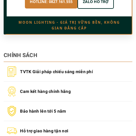
HOTLINE: 0827.161.555
ZALO HỖ TRỢ
MOON LIGHTING - GIÁ TRỊ VỮNG BỀN, KHÔNG
GIAN ĐẲNG CẤP
CHÍNH SÁCH
TVTK Giải pháp chiếu sáng miễn phí
Cam kết hàng chính hãng
Bảo hành lên tới 5 năm
Hỗ trợ giao hàng tận nơi