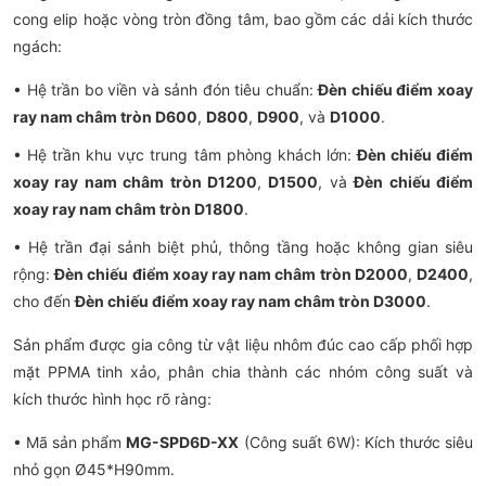
cong elip hoặc vòng tròn đồng tâm, bao gồm các dải kích thước
ngách:
• Hệ trần bo viền và sảnh đón tiêu chuẩn:
Đèn chiếu điểm xoay
ray nam châm tròn D600
,
D800
,
D900
, và
D1000
.
• Hệ trần khu vực trung tâm phòng khách lớn:
Đèn chiếu điểm
xoay ray nam châm tròn D1200
,
D1500
, và
Đèn chiếu điểm
xoay ray nam châm tròn D1800
.
• Hệ trần đại sảnh biệt phủ, thông tầng hoặc không gian siêu
rộng:
Đèn chiếu điểm xoay ray nam châm tròn D2000
,
D2400
,
cho đến
Đèn chiếu điểm xoay ray nam châm tròn D3000
.
Sản phẩm được gia công từ vật liệu nhôm đúc cao cấp phối hợp
mặt PPMA tinh xảo, phân chia thành các nhóm công suất và
kích thước hình học rõ ràng:
• Mã sản phẩm
MG-SPD6D-XX
(Công suất 6W): Kích thước siêu
nhỏ gọn Ø45*H90mm.