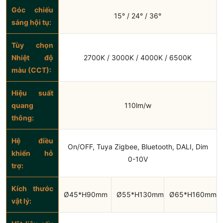
Góc chiếu
15° / 24° / 36°
sáng hội tụ:
Tùy chọn
Nhiệt độ
2700K / 3000K / 4000K / 6500K
màu (CCT):
Hiệu suất
quang
110lm/w
thông:
Hệ điều
On/OFF, Tuya Zigbee, Bluetooth, DALI, Dim
khiển hỗ
0-10V
trợ:
Kích thước
Ø45*H90mm
Ø55*H130mm
Ø65*H160mm
vật lý: