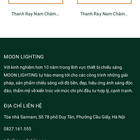
Thanh Ray Nam Châm Dạng Ống Tuýp Tròn 2 Đầu Kết Nối S20
Thanh Ray Nam Châm Dạng Ống Tuýp Tròn 1 Chiều S20
MOON LIGHTING
Với kinh nghiệm hơn 10 năm trong lĩnh vực thiết bị chiếu sáng.
MOON LIGHTING tự hào mang tới cho các công trình những giải
pháp, sản phẩm chiếu sáng với độ bền, đẹp, hiệu ứng ánh sáng độc
đáo, thẩm mỹ về kiến trúc với mức chi phí đầu tư hợp lý, cạnh tranh.
ĐỊA CHỈ LIÊN HỆ
Tòa nhà Sannam, Số 78 phố Duy Tân, Phường Cầu Giấy, Hà Nội
0827.161.555