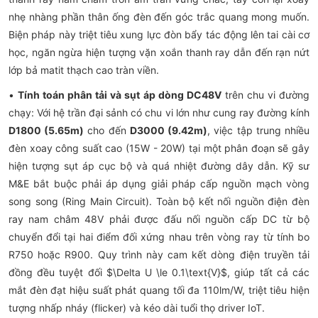
nhẹ nhàng phần thân ống đèn đến góc trắc quang mong muốn.
Biện pháp này triệt tiêu xung lực đòn bẩy tác động lên tai cài cơ
học, ngăn ngừa hiện tượng vặn xoắn thanh ray dẫn đến rạn nứt
lớp bả matit thạch cao tràn viền.
•
Tính toán phân tải và sụt áp dòng DC48V
trên chu vi đường
chạy: Với hệ trần đại sảnh có chu vi lớn như cung ray đường kính
D1800 (5.65m)
cho đến
D3000 (9.42m)
, việc tập trung nhiều
đèn xoay công suất cao (15W - 20W) tại một phân đoạn sẽ gây
hiện tượng sụt áp cục bộ và quá nhiệt đường dây dẫn. Kỹ sư
M&E bắt buộc phải áp dụng giải pháp cấp nguồn mạch vòng
song song (Ring Main Circuit). Toàn bộ kết nối nguồn điện đèn
ray nam châm 48V phải được đấu nối nguồn cấp DC từ bộ
chuyển đổi tại hai điểm đối xứng nhau trên vòng ray từ tính bo
R750 hoặc R900. Quy trình này cam kết dòng điện truyền tải
đồng đều tuyệt đối $\Delta U \le 0.1\text{V}$, giúp tất cả các
mắt đèn đạt hiệu suất phát quang tối đa 110lm/W, triệt tiêu hiện
tượng nhấp nháy (flicker) và kéo dài tuổi thọ driver IoT.