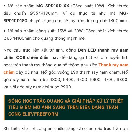
• Mã sản phẩm
MG-SPD10D-XX
(Công suất 10W): Kích thước
tiêu chuẩn Ø55*H130mm (Ví dụ thực tế như mã
MG-
SPD10D180
chuyên dụng cho hệ ray tròn đường kính 1800mm).
• Mã sản phẩm công suất 15W và 20W: Đồng nhất kích thước
Ø65*H160mm cho quang thông mạnh mẽ.
Nhờ cấu trúc liên kết từ tính, dòng
Đèn LED thanh ray nam
châm COB chiếu điểm
này dễ dàng gá hút và di chuyển linh
hoạt trên thanh ray thông qua hệ thống phụ kiện
Thanh ray nam
châm
đầy đủ như: Nối góc vuông L90 thanh ray nam châm, Nối
góc ray nam châm bo R300, R400, R500, R600, R700, R800,
và Nối góc ray nam châm bo R900.
ĐỘNG HỌC TRẮC QUANG VÀ GIẢI PHÁP XỬ LÝ TRIỆT
TIÊU ĐIỂM MÙ ÁNH SÁNG TRÊN BIÊN DẠNG TRẦN
CONG ELIP/FREEFORM
Khi triển khai phương án chiếu sáng cho các cấu trúc trần phi