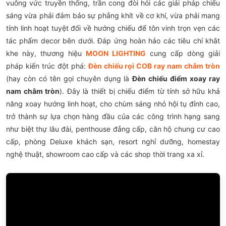
vuông vức truyền thống, trần cong đòi hỏi các giải pháp chiếu
sáng vừa phải đảm bảo sự phẳng khít về cơ khí, vừa phải mang
tính linh hoạt tuyệt đối về hướng chiếu để tôn vinh trọn vẹn các
tác phẩm decor bên dưới. Đáp ứng hoàn hảo các tiêu chí khắt
khe này, thương hiệu
MOON LIGHTING
cung cấp dòng giải
pháp kiến trúc đột phá:
Đèn chiếu rọi COB ray nam châm tròn
(hay còn có tên gọi chuyên dụng là
Đèn chiếu điểm xoay ray
nam châm tròn
). Đây là thiết bị chiếu điểm từ tính sở hữu khả
năng xoay hướng linh hoạt, cho chùm sáng nhỏ hội tụ đỉnh cao,
trở thành sự lựa chọn hàng đầu của các công trình hạng sang
như biệt thự lâu đài, penthouse đẳng cấp, căn hộ chung cư cao
cấp, phòng Deluxe khách sạn, resort nghỉ dưỡng, homestay
nghệ thuật, showroom cao cấp và các shop thời trang xa xỉ.