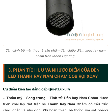
Cận cảnh bề mặt thực tế sản phẩm đèn chiếu điểm xoay ray nam
châm tròn Moon Lighting.
3. PHÂN TÍCH ƯU VÀ NHƯỢC ĐIỂM CỦA ĐÈN
LED THANH RAY NAM CHÂM COB RỌI XOAY
Ưu điểm kiến tạo đẳng cấp Quiet Luxury
•
Thẩm mỹ - Sang trọng – Tinh tế
:
Đèn Ray Nam Châm
được
triển khai lắp đặt trên hệ
Thanh Ray Nam Châm
có cấu trúc
chắc chắn và nhỏ gọn. Khi hoàn thiện, hệ thống ôm sát phẳng