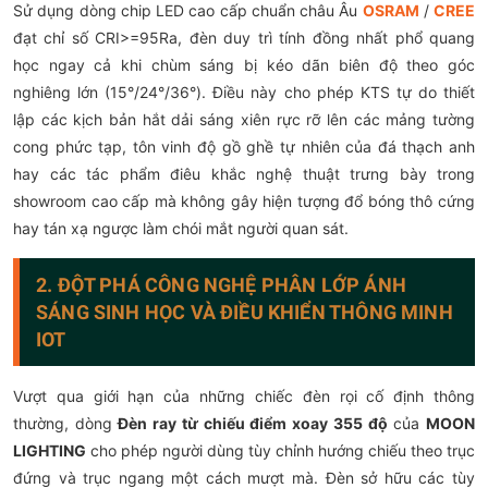
Sử dụng dòng chip LED cao cấp chuẩn châu Âu
OSRAM
/
CREE
đạt chỉ số CRI>=95Ra, đèn duy trì tính đồng nhất phổ quang
học ngay cả khi chùm sáng bị kéo dãn biên độ theo góc
nghiêng lớn (15°/24°/36°). Điều này cho phép KTS tự do thiết
lập các kịch bản hắt dải sáng xiên rực rỡ lên các mảng tường
cong phức tạp, tôn vinh độ gồ ghề tự nhiên của đá thạch anh
hay các tác phẩm điêu khắc nghệ thuật trưng bày trong
showroom cao cấp mà không gây hiện tượng đổ bóng thô cứng
hay tán xạ ngược làm chói mắt người quan sát.
2. ĐỘT PHÁ CÔNG NGHỆ PHÂN LỚP ÁNH
SÁNG SINH HỌC VÀ ĐIỀU KHIỂN THÔNG MINH
IOT
Vượt qua giới hạn của những chiếc đèn rọi cố định thông
thường, dòng
Đèn ray từ chiếu điểm xoay 355 độ
của
MOON
LIGHTING
cho phép người dùng tùy chỉnh hướng chiếu theo trục
đứng và trục ngang một cách mượt mà. Đèn sở hữu các tùy