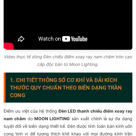
Video thực tế dòng Đèn chiếu điểm xoay ray nam châm tròn cao
cấp độc bản từ Moon Lighting.
1. CHI TIẾT THÔNG SỐ CƠ KHÍ VÀ DẢI KÍCH
THƯỚC QUY CHUẨN THEO BIÊN DẠNG TRẦN
CONG
Điểm ưu việt của hệ thống
Đèn LED thanh chiểu điểm xoay ray
nam châm
do
MOON LIGHTING
sản xuất chính là sự đa dạng
tuyệt đối về biên dạng thiết kế. Đèn được tính toán bán kính uốn
cong tinh vi để tương thích khít khao với mọi đường kính trần