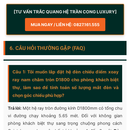
[TƯ VẤN TRẮC QUANG HỆ TRẦN CONG LUXURY]
MUA NGAY / LIÊN HỆ: 0827.161.555
6. CÂU HỎI THƯỜNG GẶP (FAQ)
Câu 1: Tôi muốn lắp đặt hệ đèn chiếu điểm xoay
ray nam châm tròn D1800 cho phòng khách biệt
thự, làm sao để tính toán số lượng mắt đèn và
chọn góc chiếu phù hợp?
Trả lời:
Một hệ ray tròn đường kính D1800mm có tổng chu
vi đường chạy khoảng 5.65 mét. Đối với không gian
phòng khách biệt thự sang trọng chuộng phong cách