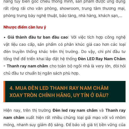
năng tùy biến góc chiếu thông minh, sản phẩm được ứng dụng
rất rộng rãi cho văn phòng, showroom, trung tâm thương mại,
phòng trưng bày nghệ thuật, bảo tàng, nhà hàng, khách sạn,...
Nhược điểm cần lưu ý
•
Giá thành đầu tư ban đầu cao
: Với việc tích hợp công nghệ
vật liệu cao cấp, sản phẩm có phân khúc giá cao hơn các loại
đèn truyền thống khác trên thị trường. Do vậy, chi phí đầu tư
tổng thể để triển khai lắp đặt hệ thống
Đèn LED Ray Nam Châm
- Thanh ray nam châm
cho toàn bộ ngôi nhà là very lớn, đòi hỏi
chủ đầu tư chuẩn bị ngân sách phù hợp.
4. MUA ĐÈN LED THANH RAY NAM CHÂM
XOAY TRÒN CHÍNH HÃNG, UY TÍN Ở ĐÂU?
Hiện nay, trên thị trường
Đèn led ray nam châm
và
Thanh ray
nam châm
xuất hiện rất nhiều chủng loại giả mạo với vỏ nhôm
mỏng, nhanh suy giảm độ sáng. Để bảo vệ giá trị bền vững của