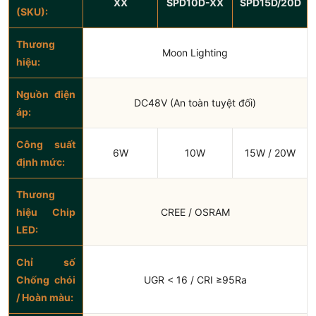
XX
SPD10D-XX
SPD15D/20D
(SKU):
Thương
Moon Lighting
hiệu:
Nguồn điện
DC48V (An toàn tuyệt đối)
áp:
Công suất
6W
10W
15W / 20W
định mức:
Thương
hiệu Chip
CREE / OSRAM
LED:
Chỉ số
Chống chói
UGR < 16 / CRI ≥95Ra
/ Hoàn màu: