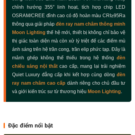
chỉnh hướng 355° linh hoạt, tích hợp chip LED
OSRAM/CREE đỉnh cao có độ hoàn màu CRI≥95Ra
thông qua giải pháp
đèn ray nam châm thông minh
Moon Lighting
thế hệ mới, thiết bị không chỉ bảo vệ
thị giác toàn diện mà còn xử lý triệt để các điểm mù
ánh sáng trên hệ trần cong, trần elip phức tạp. Đây là
mảnh ghép không thể thiếu trong hệ thống
đèn
chiếu sáng nội thất
cao cấp, mang lại trải nghiệm
Quiet Luxury đẳng cấp khi kết hợp cùng dòng
đèn
ray nam châm cao cấp
dành riêng cho chủ đầu tư
và giới kiến trúc sư từ thương hiệu
Moon Lighting
.
Đặc điểm nổi bật