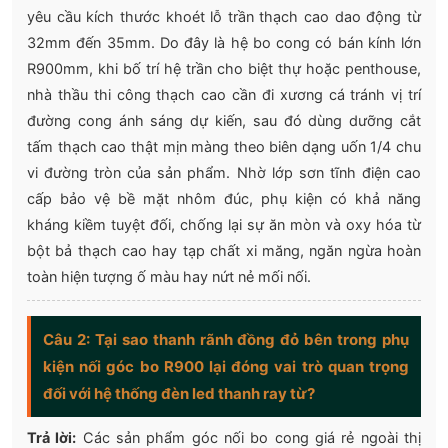
yêu cầu kích thước khoét lỗ trần thạch cao dao động từ
32mm đến 35mm. Do đây là hệ bo cong có bán kính lớn
R900mm, khi bố trí hệ trần cho biệt thự hoặc penthouse,
nhà thầu thi công thạch cao cần đi xương cá tránh vị trí
đường cong ánh sáng dự kiến, sau đó dùng dưỡng cắt
tấm thạch cao thật mịn màng theo biên dạng uốn 1/4 chu
vi đường tròn của sản phẩm. Nhờ lớp sơn tĩnh điện cao
cấp bảo vệ bề mặt nhôm đúc, phụ kiện có khả năng
kháng kiềm tuyệt đối, chống lại sự ăn mòn và oxy hóa từ
bột bả thạch cao hay tạp chất xi măng, ngăn ngừa hoàn
toàn hiện tượng ố màu hay nứt nẻ mối nối.
Câu 2: Tại sao thanh rãnh đồng đỏ bên trong phụ
kiện nối góc bo R900 lại đóng vai trò quan trọng
đối với hệ thống đèn led thanh ray từ?
Trả lời:
Các sản phẩm góc nối bo cong giá rẻ ngoài thị