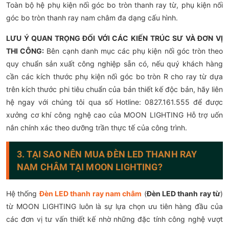
Toàn bộ hệ phụ kiện nối góc bo tròn thanh ray từ, phụ kiện nối
góc bo tròn thanh ray nam châm đa dạng cấu hình.
LƯU Ý QUAN TRỌNG ĐỐI VỚI CÁC KIẾN TRÚC SƯ VÀ ĐƠN VỊ
THI CÔNG:
Bên cạnh danh mục các phụ kiện nối góc tròn theo
quy chuẩn sản xuất công nghiệp sẵn có, nếu quý khách hàng
cần các kích thước phụ kiện nối góc bo tròn R cho ray từ dựa
trên kích thước phi tiêu chuẩn của bản thiết kế độc bản, hãy liên
hệ ngay với chúng tôi qua số Hotline: 0827.161.555 để được
xưởng cơ khí công nghệ cao của MOON LIGHTING Hỗ trợ uốn
nắn chính xác theo dưỡng trần thực tế của công trình.
3. TẠI SAO NÊN MUA ĐÈN LED THANH RAY
NAM CHÂM TẠI MOON LIGHTING?
Hệ thống
Đèn LED thanh ray nam châm
(
Đèn LED thanh ray từ
)
từ MOON LIGHTING luôn là sự lựa chọn ưu tiên hàng đầu của
các đơn vị tư vấn thiết kế nhờ những đặc tính công nghệ vượt