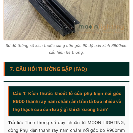
Sơ đồ thông số kích thước cung uốn góc 90 độ bán kính R900mm
cấu hình hệ thống.
7. CÂU HỎI THƯỜNG GẶP (FAQ)
Câu 1: Kích thước khoét lỗ của phụ kiện nối góc
R900 thanh ray nam châm âm trần là bao nhiêu và
thợ thạch cao cần lưu ý gì khi đi xương trần?
Trả lời:
Theo thông số quy chuẩn từ MOON LIGHTING,
dòng Phụ kiện thanh ray nam châm nối góc bo R900mm