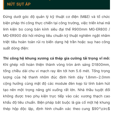
NỨT SỤT ÁP
Đứng dưới góc độ quản lý kỹ thuật cơ điện (M&E) và tổ chức
biện pháp thi công thực chiến tại công trường, việc triển khai mã
linh kiện bo cong bán kính siêu đại thể R900mm MG-ER800 /
MG-ER900 đòi hỏi những tiêu chuẩn kỹ thuật nghiêm ngặt nhằm
triệt tiêu hoàn toàn rủi ro biến dạng hệ trần hoặc suy hao công
suất dòng điện:
Thi công hệ khung xương cá thép gia cường tải trọng vĩ mô:
Khi ghép nối hoàn thiện thành vòng tròn ánh sáng D1800mm,
tổng chiều dài chu vi mạch ray lên tới hơn 5.6 mét. Tổng trọng
lượng của hệ thanh nhôm đúc định hình dày 1.8mm−2.0mm
cộng hưởng cùng mật độ các module đèn kẹp từ tính bám hút
tạo nên một trọng năng ghì xuống rất lớn. Nhà thầu tuyệt đối
không được treo phụ kiện trực tiếp vào các xương thạch cao
khẩu độ tiêu chuẩn. Biện pháp bắt buộc là gia cố một hệ khung
thép hộp độc lập, định hình chuẩn xác theo cung $90^\circ$