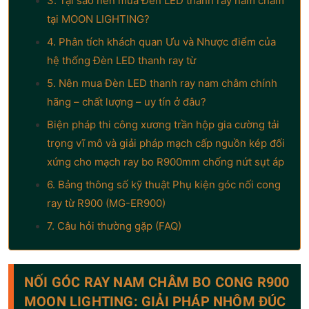
3. Tại sao nên mua Đèn LED thanh ray nam châm
tại MOON LIGHTING?
4. Phân tích khách quan Ưu và Nhược điểm của
hệ thống Đèn LED thanh ray từ
5. Nên mua Đèn LED thanh ray nam châm chính
hãng – chất lượng – uy tín ở đâu?
Biện pháp thi công xương trần hộp gia cường tải
trọng vĩ mô và giải pháp mạch cấp nguồn kép đối
xứng cho mạch ray bo R900mm chống nứt sụt áp
6. Bảng thông số kỹ thuật Phụ kiện góc nối cong
ray từ R900 (MG-ER900)
7. Câu hỏi thường gặp (FAQ)
NỐI GÓC RAY NAM CHÂM BO CONG R900
MOON LIGHTING: GIẢI PHÁP NHÔM ĐÚC