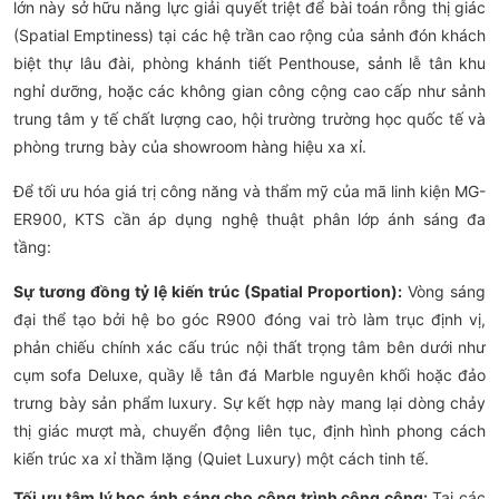
lớn này sở hữu năng lực giải quyết triệt để bài toán rỗng thị giác
(Spatial Emptiness) tại các hệ trần cao rộng của sảnh đón khách
biệt thự lâu đài, phòng khánh tiết Penthouse, sảnh lễ tân khu
nghỉ dưỡng, hoặc các không gian công cộng cao cấp như sảnh
trung tâm y tế chất lượng cao, hội trường trường học quốc tế và
phòng trưng bày của showroom hàng hiệu xa xỉ.
Để tối ưu hóa giá trị công năng và thẩm mỹ của mã linh kiện MG-
ER900, KTS cần áp dụng nghệ thuật phân lớp ánh sáng đa
tầng:
Sự tương đồng tỷ lệ kiến trúc (Spatial Proportion):
Vòng sáng
đại thể tạo bởi hệ bo góc R900 đóng vai trò làm trục định vị,
phản chiếu chính xác cấu trúc nội thất trọng tâm bên dưới như
cụm sofa Deluxe, quầy lễ tân đá Marble nguyên khối hoặc đảo
trưng bày sản phẩm luxury. Sự kết hợp này mang lại dòng chảy
thị giác mượt mà, chuyển động liên tục, định hình phong cách
kiến trúc xa xỉ thầm lặng (Quiet Luxury) một cách tinh tế.
Tối ưu tâm lý học ánh sáng cho công trình công cộng:
Tại các