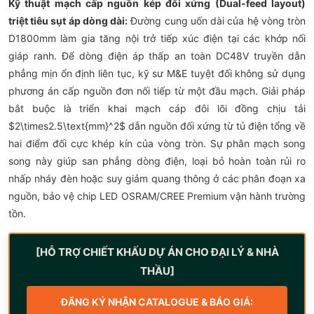
Kỹ thuật mạch cấp nguồn kép đối xứng (Dual-feed layout)
triệt tiêu sụt áp dòng dài:
Đường cung uốn dài của hệ vòng tròn
D1800mm làm gia tăng nội trở tiếp xúc điện tại các khớp nối
giáp ranh. Để dòng điện áp thấp an toàn DC48V truyền dẫn
phẳng mịn ổn định liên tục, kỹ sư M&E tuyệt đối không sử dụng
phương án cấp nguồn đơn nối tiếp từ một đầu mạch. Giải pháp
bắt buộc là triển khai mạch cáp đôi lõi đồng chịu tải
$2\times2.5\text{mm}^2$ dẫn nguồn đối xứng từ tủ điện tổng về
hai điểm đối cực khép kín của vòng tròn. Sự phân mạch song
song này giúp san phẳng dòng điện, loại bỏ hoàn toàn rủi ro
nhấp nháy đèn hoặc suy giảm quang thông ở các phân đoạn xa
nguồn, bảo vệ chip LED OSRAM/CREE Premium vận hành trường
tồn.
[HỖ TRỢ CHIẾT KHẤU DỰ ÁN CHO ĐẠI LÝ & NHÀ
THẦU]
ĐĂNG KÝ NHẬN CATALOGUE & BÁO GIÁ: