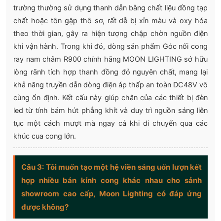
trường thường sử dụng thanh dẫn bằng chất liệu đồng tạp
chất hoặc tôn gập thô sơ, rất dễ bị xỉn màu và oxy hóa
theo thời gian, gây ra hiện tượng chập chờn nguồn điện
khi vận hành. Trong khi đó, dòng sản phẩm Góc nối cong
ray nam châm R900 chính hãng MOON LIGHTING sở hữu
lòng rãnh tích hợp thanh đồng đỏ nguyên chất, mang lại
khả năng truyền dẫn dòng điện áp thấp an toàn DC48V vô
cùng ổn định. Kết cấu này giúp chân của các thiết bị đèn
led từ tính bám hút phẳng khít và duy trì nguồn sáng liên
tục một cách mượt mà ngay cả khi di chuyển qua các
khúc cua cong lớn.
Câu 3: Tôi muốn tạo một hệ viền sáng uốn lượn kết
hợp nhiều bán kính cong khác nhau cho sảnh
showroom cao cấp, Moon Lighting có đáp ứng
được không?