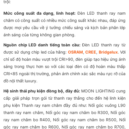
trội:
Mức công suất đa dạng, linh hoạt:
Đèn LED thanh ray nam
châm có công suất có nhiều mức công suất khác nhau, đáp ứng
được mọi yêu cầu về ý tưởng chiếu sáng và kịch bản phân lớp
ánh sáng của từng không gian phòng.
Nguồn chip LED danh tiếng toàn cầu:
Đèn LED thanh ray từ
được sử dụng chip led của hãng:
OSRAM
,
CREE
,
Bridgelux
. Với
chỉ số độ hoàn màu vượt trội CRI>90, đèn giúp tạo hiệu ứng ánh
sáng trong thực hơn so với các loại đèn có độ hoàn màu thấp
CRI<85 ngoài thị trường, phản ánh chính xác sắc màu rực rỡ của
đồ nội thất luxury.
Hệ sinh thái phụ kiện đồng bộ, đầy đủ:
MOON LIGHTING cung
cấp giải pháp trọn gói từ thanh ray thẳng cho đến hệ linh kiện
phụ kiện Thanh ray nam châm đầy đủ như: Nối góc vuông L90
thanh ray nam châm, Nối góc ray nam châm bo R300, Nối góc
ray nam châm bo R400, Nối góc ray nam châm bo R500, Nối
góc ray nam châm bo R600, Nối góc ray nam châm bo R700,