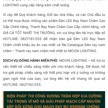
LIGHTING cung cấp hàng kém chất lượng.
Vì vậy để Quý khách hàng, Đối tác nhà thầu, và các Chủ đầu tư
có thể mua được những sản phẩm Đèn LED Ray Nam Châm Cao
Cấp Chính hãng, Thanh Ray Nam Châm Cao Cấp chính hãng, với
GIÁ CẢ TỐT NHẤT THỊ TRƯỜNG, xin vui lòng liên hệ trực tiếp số
HOTLINE: 0827.161.555 để nhận báo giá Đèn LED Ray Nam
Châm chiết khấu dự án cao nhất và file Catalogue Đèn ray nam
châm – Thanh ray nam châm mới nhất từ MOON LIGHTING.
[DỊCH VỤ ĐỒNG HÀNH MIỄN PHÍ]:
MOON LIGHTING – Hỗ trợ tư
vấn thiết kế chiếu sáng miễn phí cho khách hàng. Để được hỗ
trợ giải pháp chiếu sáng nội thất phù hợp với ý tưởng và không
gian ngôi nhà của bạn, vui lòng liên hệ với chúng tôi qua số
HOTLINE: 0827.161.555.
BIỆN PHÁP THI CÔNG XƯƠNG TRẦN HỘP GIA CƯỜNG
TẢI TRỌNG VĨ MÔ VÀ GIẢI PHÁP MẠCH CẤP NGUỒN
KÉP ĐỐI XỨNG CHO MẠCH RAY BO R900MM CHỐNG