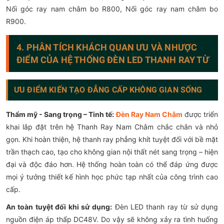
Nối góc ray nam châm bo R800, Nối góc ray nam châm bo
R900.
4. PHÂN TÍCH KHÁCH QUAN ƯU VÀ NHƯỢC
ĐIỂM CỦA HỆ THỐNG ĐÈN LED THANH RAY TỪ
ƯU ĐIỂM KIẾN TẠO ĐẲNG CẤP KHÔNG GIAN SỐNG
Thẩm mỹ - Sang trọng – Tinh tế:
Đèn Ray Nam Châm
được triển
khai lắp đặt trên hệ Thanh Ray Nam Châm chắc chắn và nhỏ
gọn. Khi hoàn thiện, hệ thanh ray phẳng khít tuyệt đối với bề mặt
trần thạch cao, tạo cho không gian nội thất nét sang trọng – hiện
đại và độc đáo hơn. Hệ thống hoàn toàn có thể đáp ứng được
mọi ý tưởng thiết kế hình học phức tạp nhất của công trình cao
cấp.
An toàn tuyệt đối khi sử dụng:
Đèn LED thanh ray từ sử dụng
nguồn điện áp thấp DC48V. Do vậy sẽ không xảy ra tình huống