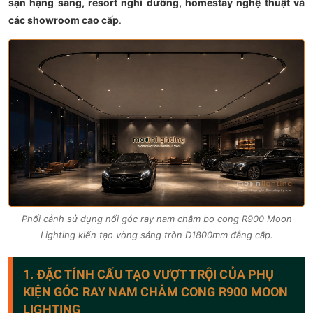
sạn hạng sang, resort nghỉ dưỡng, homestay nghệ thuật và
các showroom cao cấp
.
Phối cảnh sử dụng nối góc ray nam châm bo cong R900 Moon
Lighting kiến tạo vòng sáng tròn D1800mm đẳng cấp.
1. ĐẶC TÍNH CẤU TẠO VƯỢT TRỘI CỦA PHỤ
KIỆN GÓC RAY NAM CHÂM CONG R900 MOON
LIGHTING