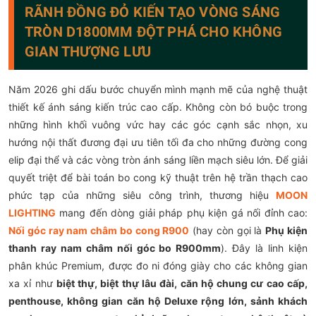
RÃNH ĐỒNG ĐỎ KIẾN TẠO VÒNG SÁNG
TRÒN D1800MM ĐỘT PHÁ CHO KHÔNG
GIAN THƯỢNG LƯU
Năm 2026 ghi dấu bước chuyển mình mạnh mẽ của nghệ thuật
thiết kế ánh sáng kiến trúc cao cấp. Không còn bó buộc trong
những hình khối vuông vức hay các góc cạnh sắc nhọn, xu
hướng nội thất đương đại ưu tiên tối đa cho những đường cong
elip đại thể và các vòng tròn ánh sáng liền mạch siêu lớn. Để giải
quyết triệt để bài toán bo cong kỹ thuật trên hệ trần thạch cao
phức tạp của những siêu công trình, thương hiệu
MOON
LIGHTING
mang đến dòng giải pháp phụ kiện gá nối đỉnh cao:
Nối góc ray nam châm bo cong R900
(hay còn gọi là
Phụ kiện
thanh ray nam châm nối góc bo R900mm
). Đây là linh kiện
phân khúc Premium, được đo ni đóng giày cho các không gian
xa xỉ như
biệt thự, biệt thự lâu đài, căn hộ chung cư cao cấp,
penthouse, không gian căn hộ Deluxe rộng lớn, sảnh khách