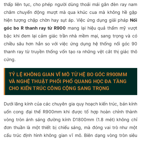
thấp liên tục, cho phép người dùng thoải mái gắn đèn ray nam
châm chuyển động mượt mà qua khúc cua mà không hề gặp
hiện tượng chập chờn hay sụt áp. Việc ứng dụng giải pháp
Nối
góc bo R thanh ray từ R900
mang lại hiệu quả thẩm mỹ vượt
bậc khi đem lại cảm giác trần nhà mềm mại, sang trọng và có
chiều sâu hơn hẳn so với việc ứng dụng hệ thống nối góc 90
thanh ray từ truyền thống vốn tạo ra những vệt cắt thị giác thô
cứng.
TỶ LỆ KHÔNG GIAN VĨ MÔ TỪ HỆ BO GÓC R900MM
VÀ NGHỆ THUẬT PHỐI PHỔ QUANG HỌC ĐA TẦNG
CHO KIẾN TRÚC CÔNG CỘNG SANG TRỌNG
Dưới lăng kính của các chuyên gia quy hoạch kiến trúc, bán kính
uốn cong đại thể R900mm khi được tổ hợp hoàn chỉnh thành
vòng tròn ánh sáng đường kính D1800mm (1.8 mét) không chỉ
đơn thuần là một thiết bị chiếu sáng, mà đóng vai trò như một
cấu trúc định hình không gian vĩ mô. Biên dạng vòng tròn siêu