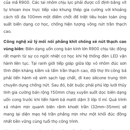
của mã R900. Các tai nhôm chịu lực phải được cố định bằng vít
tự khoan inox trực tiếp vào khung thép gia cường với khoảng
cách tối đa 100mm một điểm chốt để triệt tiêu hoàn toàn ứng
suất biến dạng cơ học, chống hiện tượng võng nứt trần thạch
cao.
Công nghệ xử lý mối nối phẳng khít chống xé nứt thạch cao
vùng biên:
Biên dạng uốn cong bán kính lớn R900 chịu tác động
rất mạnh từ sự co ngót nhiệt cơ học khi hệ thống đèn LED vận
hành liên tục. Tại ranh giới tiếp giáp giữa lớp vỏ nhôm đúc sơn
tĩnh điện kháng kiềm và tấm trần thạch cao, đội thợ thi công bả
phải tiến hành vệ sinh sạch tạp chất, đi keo silicone trung tính
chuyên dụng chống nứt. Sau đó, bắt buộc phải phủ lớp lưới thủy
tinh gia cường bản rộng 150mm chạy xuyên suốt dọc biên dạng
uốn cong trước khi tiến hành bả matit dặm 3 lớp tỉ mỉ. Quá trình
xả nhám mịn quanh biên rãnh khoét trần (32mm–35mm) sẽ
mang lại diện mạo hệ trần phẳng mịn như một khối đúc đồng
nhất bền vững cùng tuổi thọ công trình.