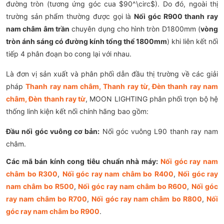
đường tròn (tương ứng góc cua $90^\circ$). Do đó, ngoài thị
trường sản phẩm thường được gọi là
Nối góc R900 thanh ray
nam châm âm trần
chuyên dụng cho hình tròn D1800mm (
vòng
tròn ánh sáng có đường kính tổng thể 1800mm
) khi liên kết nối
tiếp 4 phân đoạn bo cong lại với nhau.
Là đơn vị sản xuất và phân phối dẫn đầu thị trường về các giải
pháp
Thanh ray nam châm, Thanh ray từ, Đèn thanh ray nam
châm, Đèn thanh ray từ
, MOON LIGHTING phân phối trọn bộ hệ
thống linh kiện kết nối chính hãng bao gồm:
Đầu nối góc vuông cơ bản:
Nối góc vuông L90 thanh ray nam
châm.
Các mã bán kính cong tiêu chuẩn nhà máy:
Nối góc ray nam
châm bo R300
,
Nối góc ray nam châm bo R400
,
Nối góc ray
nam châm bo R500
,
Nối góc ray nam châm bo R600
,
Nối góc
ray nam châm bo R700
,
Nối góc ray nam châm bo R800
,
Nối
góc ray nam châm bo R900
.