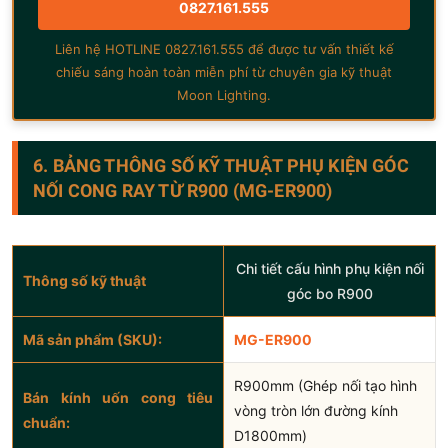
0827.161.555
Liên hệ HOTLINE 0827.161.555 để được tư vấn thiết kế
chiếu sáng hoàn toàn miễn phí từ chuyên gia kỹ thuật
Moon Lighting.
6. BẢNG THÔNG SỐ KỸ THUẬT PHỤ KIỆN GÓC
NỐI CONG RAY TỪ R900 (MG-ER900)
Chi tiết cấu hình phụ kiện nối
Thông số kỹ thuật
góc bo R900
Mã sản phẩm (SKU):
MG-ER900
R900mm (Ghép nối tạo hình
Bán kính uốn cong tiêu
vòng tròn lớn đường kính
chuẩn:
D1800mm)