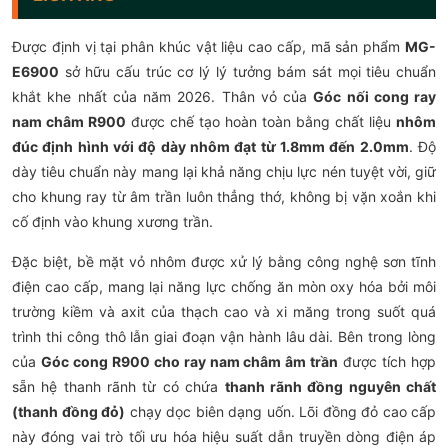
Được định vị tại phân khúc vật liệu cao cấp, mã sản phẩm
MG-
E6900
sở hữu cấu trúc cơ lý lý tưởng bám sát mọi tiêu chuẩn
khắt khe nhất của năm 2026. Thân vỏ của
Góc nối cong ray
nam châm R900
được chế tạo hoàn toàn bằng chất liệu
nhôm
đúc định hình với độ dày nhôm đạt từ 1.8mm đến 2.0mm
. Độ
dày tiêu chuẩn này mang lại khả năng chịu lực nén tuyệt vời, giữ
cho khung ray từ âm trần luôn thẳng thớ, không bị vặn xoắn khi
cố định vào khung xương trần.
Đặc biệt, bề mặt vỏ nhôm được xử lý bằng công nghệ sơn tĩnh
điện cao cấp, mang lại năng lực chống ăn mòn oxy hóa bởi môi
trường kiềm và axit của thạch cao và xi măng trong suốt quá
trình thi công thô lẫn giai đoạn vận hành lâu dài. Bên trong lòng
của
Góc cong R900 cho ray nam châm âm trần
được tích hợp
sẵn hệ thanh rãnh từ có chứa
thanh rãnh đồng nguyên chất
(thanh đồng đỏ)
chạy dọc biên dạng uốn. Lõi đồng đỏ cao cấp
này đóng vai trò tối ưu hóa hiệu suất dẫn truyền dòng điện áp