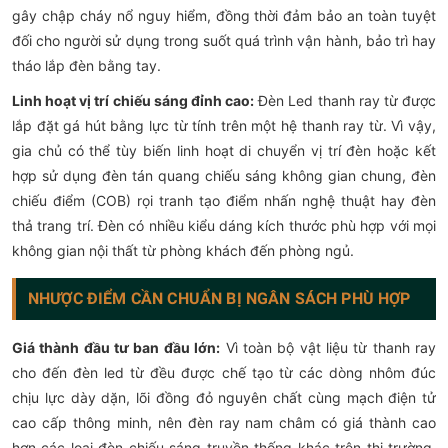
gây chập cháy nổ nguy hiểm, đồng thời đảm bảo an toàn tuyệt
đối cho người sử dụng trong suốt quá trình vận hành, bảo trì hay
tháo lắp đèn bằng tay.
Linh hoạt vị trí chiếu sáng đỉnh cao:
Đèn Led thanh ray từ được
lắp đặt gá hút bằng lực từ tính trên một hệ thanh ray từ. Vì vậy,
gia chủ có thể tùy biến linh hoạt di chuyển vị trí đèn hoặc kết
hợp sử dụng đèn tán quang chiếu sáng không gian chung, đèn
chiếu điểm (COB) rọi tranh tạo điểm nhấn nghệ thuật hay đèn
thả trang trí. Đèn có nhiều kiểu dáng kích thước phù hợp với mọi
không gian nội thất từ phòng khách đến phòng ngủ.
NHƯỢC ĐIỂM CẦN CHUẨN BỊ NGÂN SÁCH PHÙ HỢP
Giá thành đầu tư ban đầu lớn:
Vì toàn bộ vật liệu từ thanh ray
cho đến đèn led từ đều được chế tạo từ các dòng nhôm đúc
chịu lực dày dặn, lõi đồng đỏ nguyên chất cùng mạch điện tử
cao cấp thông minh, nên đèn ray nam châm có giá thành cao
hơn các loại đèn chiếu sáng truyền thống khác trên thị trường.