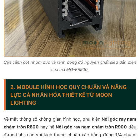
Cận cảnh cốt nhôm đúc và rãnh đồng đỏ nguyên chất siêu dẫn điện
của mã MG-ER900.
2. MODULE HÌNH HỌC QUY CHUẨN VÀ NĂNG
LỰC CÁ NHÂN HÓA THIẾT KẾ TỪ MOON
LIGHTING
Về mặt thông số không gian hình học, phụ kiện
Nối góc ray nam
châm tròn R800
hay hệ
Nối góc ray nam châm tròn R900
đều
được tính toán với kích thước chuẩn xác bằng đúng 1/4 chu vi