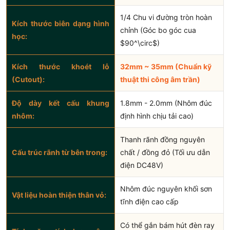
1/4 Chu vi đường tròn hoàn
Kích thước biên dạng hình
chỉnh (Góc bo góc cua
học:
$90^\circ$)
Kích thước khoét lỗ
32mm ~ 35mm (Chuẩn kỹ
(Cutout):
thuật thi công âm trần)
Độ dày kết cấu khung
1.8mm - 2.0mm (Nhôm đúc
nhôm:
định hình chịu tải cao)
Thanh rãnh đồng nguyên
Cấu trúc rãnh từ bên trong:
chất / đồng đỏ (Tối ưu dẫn
điện DC48V)
Nhôm đúc nguyên khối sơn
Vật liệu hoàn thiện thân vỏ:
tĩnh điện cao cấp
Có thể gắn bám hút đèn ray