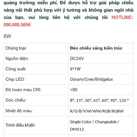
quảng trường miễn phí. Để được hỗ trợ giải pháp chiếu
sáng nội thất phù hợp với ý tưởng và không gian ngôi nhà
của bạn, vui lòng liên hệ với chúng tôi
HOTLINE:
090.685.5656
6W
Chủng loại:
Đèn chiếu sáng kiến trúc
Nguồn điện:
DC24V
Công suất:
6*1W
Chip LED:
Osram/Cree/Bridgelux
Độ hoàn màu CRI:
>90
Góc chiếu:
8°, 15°, 30°, 45°, 60°, 90°, 120 °
Nhiệt độ màu:
R/G/B/Y/W/WW/RGB/RGBW
Single Color / Changeable /
Trình điều khiển
DMX12