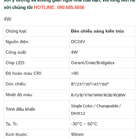
với ý tưởng và không gian ngôi nhà của bạn, vui lòng liên hệ
với chúng tôi
HOTLINE: 090.685.5656
4W
Chủng loại:
Đèn chiếu sáng kiến trúc
Nguồn điện:
DC24V
Công suất:
4W
Chip LED:
Osram/Cree/Bridgelux
Độ hoàn màu CRI:
>90
Góc chiếu:
8°/25°/30°/45°/60°
Nhiệt độ màu:
R/G/B/Y/W/WW/RGB/RGBW
Single Color / Changeable /
Trình điều khiển
DMX12
Ta, Tc:
-30°C ~ 50°C
Kích thước:
90mm