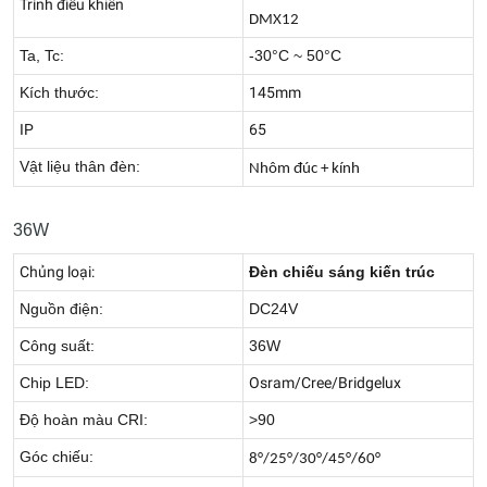
Trình điều khiển
DMX12
Ta, Tc:
-30°C ~ 50°C
Kích thước:
145mm
IP
65
Vật liệu thân đèn:
Nhôm đúc + kính
36W
Chủng loại:
Đèn chiếu sáng kiến trúc
Nguồn điện:
DC24V
Công suất:
36W
Chip LED:
Osram/Cree/Bridgelux
Độ hoàn màu CRI:
>90
Góc chiếu:
8°/25°/30°/45°/60°