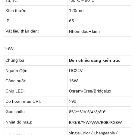
Ta, Tc:
-30°C ~ 50°C
Kích thước:
120mm
IP
65
Vật liệu thân đèn:
Nhôm đúc + kính
16W
Chủng loại:
Đèn chiếu sáng kiến trúc
Nguồn điện:
DC24V
Công suất:
16W
Chip LED:
Osram/Cree/Bridgelux
Độ hoàn màu CRI:
>90
Góc chiếu:
8°/25°/30°/45°/60°
Nhiệt độ màu:
R/G/B/Y/W/WW/RGB/RGBW
Single Color / Changeable /