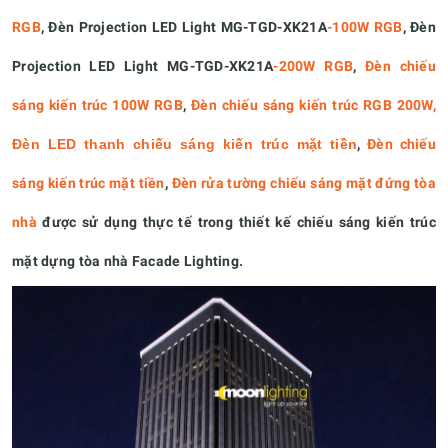
RGB
, Đèn Projection LED Light MG-TGD-XK21A
-100W RGB
, Đèn
Projection LED Light MG-TGD-XK21A
-200W RGB
,
Đèn chiếu
sáng kiến trúc 100W RGB
,
Đèn chiếu sáng kiến trúc RGB 200W,
Đèn LED thanh chiếu sáng kiến trúc mặt tiền
,
Đèn chiếu
sáng kiến trúc mặt tiền
,
Đèn rửa tường chiếu sáng mặt đứng tòa
nhà
được sử dụng thực tế trong thiết kế chiếu sáng kiến trúc
mặt dựng tòa nhà Facade Lighting.