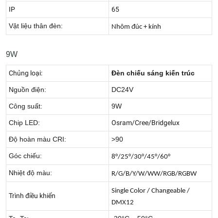
IP
65
Vật liệu thân đèn:
Nhôm đúc + kính
9W
Chủng loại:
Đèn chiếu sáng kiến trúc
Nguồn điện:
DC24V
Công suất:
9W
Chip LED:
Osram/Cree/Bridgelux
Độ hoàn màu CRI:
>90
Góc chiếu:
8°/25°/30°/45°/60°
Nhiệt độ màu:
R/G/B/Y/W/WW/RGB/RGBW
Single Color / Changeable /
Trình điều khiển
DMX12