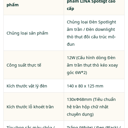
phẩm LINA Spotligt cao
phẩm
cấp
Chủng loại Đèn Spotlight
âm trần / Đèn downlight
Chủng loại sản phẩm
thò thụt đôi cấu trúc mô-
đun
12W (Cấu hình dòng Đèn
Công suất thực tế
âm trần thụt thò kéo xoay
góc 6W*2)
Kích thước vật lý đèn
140 x 80 x 125 mm
130xΦ68mm (Tiêu chuẩn
Kích thước lỗ khoét trần
hệ trần hộp chữ nhật
chuyên dụng)
Tùy chọn sắc màu chóa /
Trắng (White) / Đen (Black) /