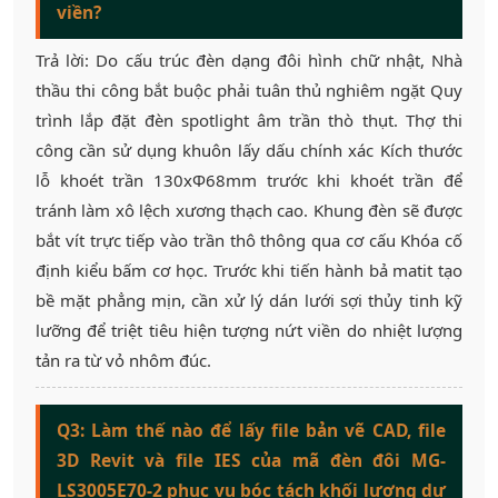
viền?
Trả lời: Do cấu trúc đèn dạng đôi hình chữ nhật, Nhà
thầu thi công bắt buộc phải tuân thủ nghiêm ngặt Quy
trình lắp đặt đèn spotlight âm trần thò thụt. Thợ thi
công cần sử dụng khuôn lấy dấu chính xác Kích thước
lỗ khoét trần 130xΦ68mm trước khi khoét trần để
tránh làm xô lệch xương thạch cao. Khung đèn sẽ được
bắt vít trực tiếp vào trần thô thông qua cơ cấu Khóa cố
định kiểu bấm cơ học. Trước khi tiến hành bả matit tạo
bề mặt phẳng mịn, cần xử lý dán lưới sợi thủy tinh kỹ
lưỡng để triệt tiêu hiện tượng nứt viền do nhiệt lượng
tản ra từ vỏ nhôm đúc.
Q3: Làm thế nào để lấy file bản vẽ CAD, file
3D Revit và file IES của mã đèn đôi MG-
LS3005E70-2 phục vụ bóc tách khối lượng dự