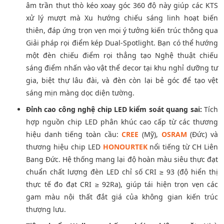
âm trần thụt thò kéo xoay góc 360 độ này giúp các KTS
xử lý mượt mà Xu hướng chiếu sáng linh hoạt biến
thiên, đáp ứng trọn vẹn mọi ý tưởng kiến trúc thông qua
Giải pháp rọi điểm kép Dual-Spotlight. Bạn có thể hướng
một đèn chiếu điểm rọi thẳng tạo Nghệ thuật chiếu
sáng điểm nhấn vào vật thể decor tại khu nghỉ dưỡng tư
gia, biệt thự lâu đài, và đèn còn lại bẻ góc để tạo vệt
sáng mịn màng dọc diện tường.
Đỉnh cao công nghệ chip LED kiểm soát quang sai:
Tích
hợp nguồn chip LED phân khúc cao cấp từ các thương
hiệu danh tiếng toàn cầu:
CREE
(Mỹ),
OSRAM
(Đức) và
thương hiệu chip LED
HONOURTEK
nổi tiếng từ CH Liên
Bang Đức. Hệ thống mang lại độ hoàn màu siêu thực đạt
chuẩn chất lượng đèn LED chỉ số CRI ≥ 93 (độ hiển thị
thực tế đo đạt CRI ≥ 92Ra), giúp tái hiện trọn vẹn các
gam màu nội thất đắt giá của không gian kiến trúc
thượng lưu.