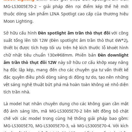
MG-LS3005E70-2 – giải pháp đèn rọi điểm kép thế hệ mới
thuộc dòng sản phẩm LINA Spotligt cao cấp của thương hiệu
Moon Lighting.
Sở hữu cấu hình
Đèn spotlight âm trần thò thụt đôi
với công
suất tổng lên tới 12W (Đèn spotlight âm trần thò thụt 6W*2),
thiết bị được tích hợp tối ưu trên hệ kích thước lỗ khoét hình
chữ nhật tiêu chuẩn 130xΦ68mm. Phiên bản
Đèn downlight
âm trần thò thụt đôi 12W
này sở hữu cơ cấu khớp xoay nâng
hạ độc lập kép, mang đến cho các chuyên gia tư vấn thiết kế
đặc quyền điều phối dòng sáng di động tự do, tạo nên những
vệt sáng nghệ thuật bứt phá mà hoàn toàn không xé nhỏ diện
tích trần nhà.
Là model hạt nhân chuyên dụng cho các không gian cần mật
độ ánh sáng lớn, mã MG-LS3005E70-2 liên kết đồng bộ chặt
chẽ với các model trong cùng hệ thống giải pháp bao gồm:
MG-LS3005E70, MG-LS3005E70-3, và MG-LS3005E70-4. Với kích