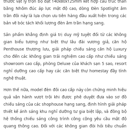
thước vật lý trọn bộ đạt 140x80x125mm kết hợp cấu trúc thân
bằng Nhôm đúc áp lực mật độ cao, dòng Đèn Spotlight âm
trần đôi này là lựa chọn ưu tiên hàng đầu xuất hiện trong các
bản vẽ bóc tách khối lượng đèn âm trần hạng sang.
Sản phẩm khẳng định giá trị duy mỹ tuyệt đối từ các không
gian biểu tượng như biệt thự lâu đài vương giả, căn hộ
Penthouse thượng lưu, giải pháp chiếu sáng căn hộ Luxury
cho đến các không gian trải nghiệm cao cấp như chiếu sáng
showroom cao cấp, phòng Deluxe của khách sạn 5 sao, resort
nghỉ dưỡng cao cấp hay các căn biệt thự homestay đầy tính
nghệ thuật.
Hơn thế nữa, model đèn đôi cao cấp này còn chứng minh hiệu
quả vận hành vượt trội khi được phê duyệt đưa vào sơ đồ
chiếu sáng của các shophouse hạng sang, định hình giải pháp
thiết kế ánh sáng khu nghỉ dưỡng tư gia biệt lập, và đồng bộ
hệ thống chiếu sáng công trình công cộng yêu cầu mật độ
quang thông cao. Đối với các không gian đòi hỏi tiêu chuẩn