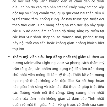
cơ học kết hợp vành khung đèn và chân đèn cố định
điều chỉnh độ cao, tạo nên cơ chế Khớp xoay cơ học kép
độc lập vô cùng chuẩn xác, giúp giữ chặt hai thân đèn ở
vị trí trung tâm, chống rung lắc hay trượt góc tuyệt đối
theo thời gian. Tính năng nâng hạ kép độc lập này giúp
các KTS dễ dàng làm chủ cao độ dòng sáng rọi điểm tại
các khu vực sảnh shophouse thương mại, phòng trưng
bày nội thất cao cấp hoặc không gian phòng khách biệt
thự lớn.
Thẩm mỹ viền siêu hẹp đồng nhất thị giác:
Đi theo Xu
hướng Minimalist Lighting 2026 và phong cách thẩm mỹ
trần tối giản, sản phẩm ứng dụng Hệ đèn âm trần dạng
chữ nhật viền mỏng đi kèm kỹ thuật Thiết kế viền mỏng
hẹp nghệ thuật không viền độc đáo. Sự kết hợp hoàn
hảo giữa ánh sáng và trần lắp đặt thực tế giúp triệt tiêu
các đường vành nổi thô cứng, tăng cường tính nhất
quán của tầm nhìn không gian và đảm bảo Tính nhất
quán về mặt thị giác. Phần vòng trước cố định của cụm