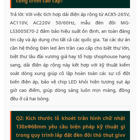
công trình cao cấp?
Trả lời: Với việc tích hợp dải điện áp rộng từ AC85-265V,
AC110V, AC220V 50/60Hz, mẫu đèn đôi MG-
LS3005E70-2 đảm bảo hiệu suất ổn định, an toàn đáng
tin cậy và áp dụng cho tất cả các quốc gia. Tại các dự án
cần hệ thống Đèn led âm trần cao cấp cho biệt thự lớn,
biệt thự lâu đài vương giả hay tổ hợp shophouse hạng
sang, dải điện áp rộng này kết hợp với kỹ thuật kiểm
soát dòng xung giúp cô lập hoàn toàn các sự cố đột
biến điện áp, bảo vệ chip LED khỏi hiện tượng sụt áp
giờ cao điểm, giúp dòng sáng luôn mịn màng, đồng
đều ở cả hai bóng.
Q2: Kích thước lỗ khoét trần hình chữ nhật
130xΦ68mm yêu cầu biện pháp kỹ thuật gì
trong quy trình lắp đặt đèn đôi thò thụt givv