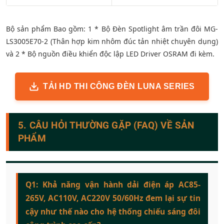
Bộ sản phẩm Bao gồm: 1 * Bộ Đèn Spotlight âm trần đôi MG-
LS3005E70-2 (Thân hợp kim nhôm đúc tản nhiệt chuyên dụng)
và 2 * Bộ nguồn điều khiển độc lập LED Driver OSRAM đi kèm.
TẢI HD THI CÔNG ĐÈN LUNA SERIES
5. CÂU HỎI THƯỜNG GẶP (FAQ) VỀ SẢN
PHẨM
Q1: Khả năng vận hành dải điện áp AC85-
265V, AC110V, AC220V 50/60Hz đem lại sự tin
cậy như thế nào cho hệ thống chiếu sáng đôi