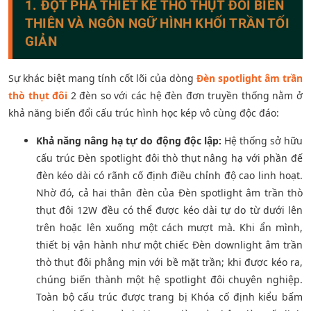
1. ĐỘT PHÁ THIẾT KẾ THÒ THỤT ĐÔI BIẾN
THIÊN VÀ NGÔN NGỮ HÌNH KHỐI TRẦN TỐI
GIẢN
Sự khác biệt mang tính cốt lõi của dòng
Đèn spotlight âm trần
thò thụt đôi
2 đèn so với các hệ đèn đơn truyền thống nằm ở
khả năng biến đổi cấu trúc hình học kép vô cùng độc đáo:
Khả năng nâng hạ tự do động độc lập:
Hệ thống sở hữu
cấu trúc Đèn spotlight đôi thò thụt nâng hạ với phần đế
đèn kéo dài có rãnh cố định điều chỉnh độ cao linh hoạt.
Nhờ đó, cả hai thân đèn của Đèn spotlight âm trần thò
thụt đôi 12W đều có thể được kéo dài tự do từ dưới lên
trên hoặc lên xuống một cách mượt mà. Khi ẩn mình,
thiết bị vận hành như một chiếc Đèn downlight âm trần
thò thụt đôi phẳng mịn với bề mặt trần; khi được kéo ra,
chúng biến thành một hệ spotlight đôi chuyên nghiệp.
Toàn bộ cấu trúc được trang bị Khóa cố định kiểu bấm