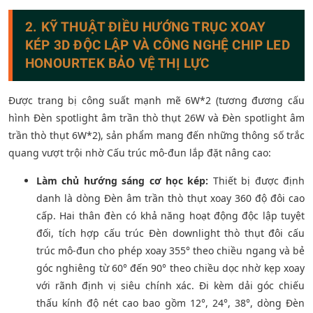
2. KỸ THUẬT ĐIỀU HƯỚNG TRỤC XOAY
KÉP 3D ĐỘC LẬP VÀ CÔNG NGHỆ CHIP LED
HONOURTEK BẢO VỆ THỊ LỰC
Được trang bị công suất mạnh mẽ 6W*2 (tương đương cấu
hình Đèn spotlight âm trần thò thụt 26W và Đèn spotlight âm
trần thò thụt 6W*2), sản phẩm mang đến những thông số trắc
quang vượt trội nhờ Cấu trúc mô-đun lắp đặt nâng cao:
Làm chủ hướng sáng cơ học kép:
Thiết bị được định
danh là dòng Đèn âm trần thò thụt xoay 360 độ đôi cao
cấp. Hai thân đèn có khả năng hoạt động độc lập tuyệt
đối, tích hợp cấu trúc Đèn downlight thò thụt đôi cấu
trúc mô-đun cho phép xoay 355° theo chiều ngang và bẻ
góc nghiêng từ 60° đến 90° theo chiều dọc nhờ kẹp xoay
với rãnh định vị siêu chính xác. Đi kèm dải góc chiếu
thấu kính độ nét cao bao gồm 12°, 24°, 38°, dòng Đèn