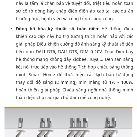
này là tấm lá chắn bảo vệ tuyệt đối, triệt tiêu hoàn toàn
sự cố rò dòng hay chập điện điện áp cao tại các dự án
trường học, bệnh viện và công trình công cộng.
Đồng bộ hóa kỹ thuật số toàn diện:
Hệ thống điều
khiển cao cấp này hỗ trợ tương thích hoàn hảo với các
giải pháp Điều khiển cường độ ánh sáng kỹ thuật số tiên
tiến như DALI DT6, DALI DT8, DIM 0-10V, Triac-Dim hay
hệ thống mạng không dây Zigbee, Tuya,... Đèn sẵn sàng
kết nối trực tiếp vào hệ thống Tích hợp chiếu sáng thông
minh Smart Home để thực hiện các kịch bản tự động
thay đổi độ sáng (Dimming) mịn màng từ 1% - 100%,
hoàn thiện giải pháp Chiếu sáng ngôi nhà thông minh
toàn diện cho các gia chủ đam mê công nghệ.