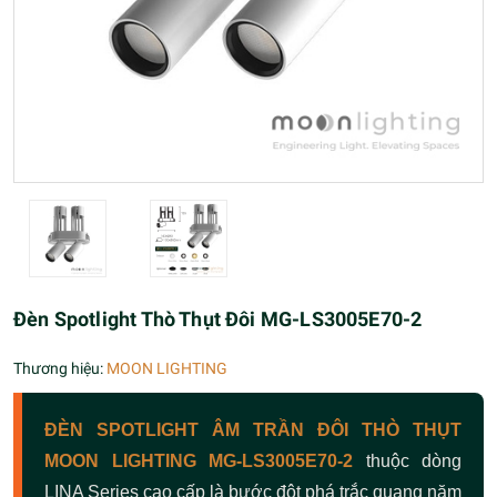
Đèn Spotlight Thò Thụt Đôi MG-LS3005E70-2
Thương hiệu:
MOON LIGHTING
ĐÈN SPOTLIGHT ÂM TRẦN ĐÔI THÒ THỤT
MOON LIGHTING MG-LS3005E70-2
thuộc dòng
LINA Series cao cấp là bước đột phá trắc quang năm