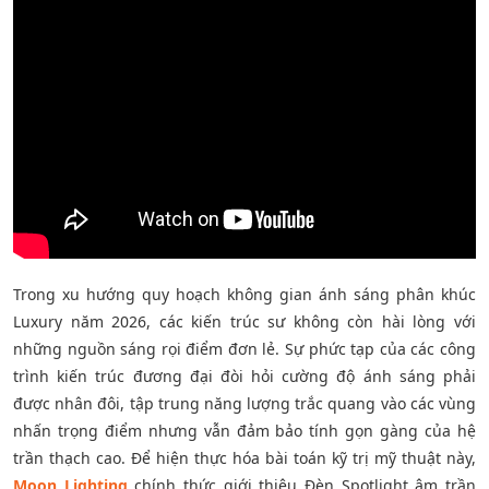
Trong xu hướng quy hoạch không gian ánh sáng phân khúc
Luxury năm 2026, các kiến trúc sư không còn hài lòng với
những nguồn sáng rọi điểm đơn lẻ. Sự phức tạp của các công
trình kiến trúc đương đại đòi hỏi cường độ ánh sáng phải
được nhân đôi, tập trung năng lượng trắc quang vào các vùng
nhấn trọng điểm nhưng vẫn đảm bảo tính gọn gàng của hệ
trần thạch cao. Để hiện thực hóa bài toán kỹ trị mỹ thuật này,
Moon Lighting
chính thức giới thiệu Đèn Spotlight âm trần