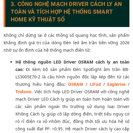
3. CÔNG NGHỆ MẠCH DRIVER CÁCH LY AN
TOÀN VÀ TÍCH HỢP HỆ THỐNG SMART
HOME KỸ THUẬT SỐ
Không chỉ dừng lại ở các thông số quang học tĩnh, sản phẩm
khẳng định giá trị của dòng Đèn led âm trần bền vững 2026
nhờ sự ổn định của hệ thống mạch điện tử:
Hệ thống nguồn LED Driver OSRAM cách ly an toàn
cao:
Đi kèm bộ sản phẩm Đèn Spotlight âm trần BB-
LS3005E70-2 là cấu hình nguồn độc lập kép đến từ các
thương hiệu hàng đầu:
OSRAM
/
LiFud
/
Eaglerise
/
Tridonic
. Việc tích hợp LED Driver OSRAM với công nghệ
mạch Driver LED Cách ly giúp an toàn hơn hoàn toàn với
các sản phẩm ngoài thị trường sử dụng loại Driver
Không Cách ly, giúp cô lập dòng điện, triệt tiêu nguy cơ
rò rỉ điện ra vỏ nhôm đúc, đồng thời tối ưu hóa hệ số
công suất đạt PF: >0.95. Hệ mạch Driver cách ly cao cấp