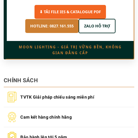
⬇ TẢI FILE IES & CATALOGUE PDF
HOTLINE: 0827.161.555
ZALO HỖ TRỢ
MOON LIGHTING - GIÁ TRỊ VỮNG BỀN, KHÔNG
GIAN ĐẲNG CẤP
CHÍNH SÁCH
TVTK Giải pháp chiếu sáng miễn phí
Cam kết hàng chính hãng
Bảo hành lên tới 5 năm