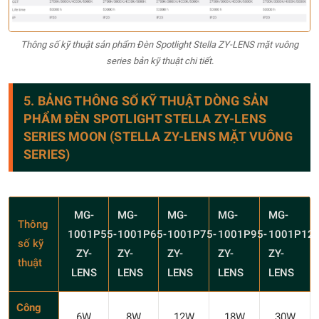
Thông số kỹ thuật sản phẩm Đèn Spotlight Stella ZY-LENS mặt vuông
series bản kỹ thuật chi tiết.
5. BẢNG THÔNG SỐ KỸ THUẬT DÒNG SẢN
PHẨM ĐÈN SPOTLIGHT STELLA ZY-LENS
SERIES MOON (STELLA ZY-LENS MẶT VUÔNG
SERIES)
MG-
MG-
MG-
MG-
MG-
Thông
1001P55-
1001P65-
1001P75-
1001P95-
1001P120
số kỹ
ZY-
ZY-
ZY-
ZY-
ZY-
thuật
LENS
LENS
LENS
LENS
LENS
Công
6W
8W
12W
18W
30W