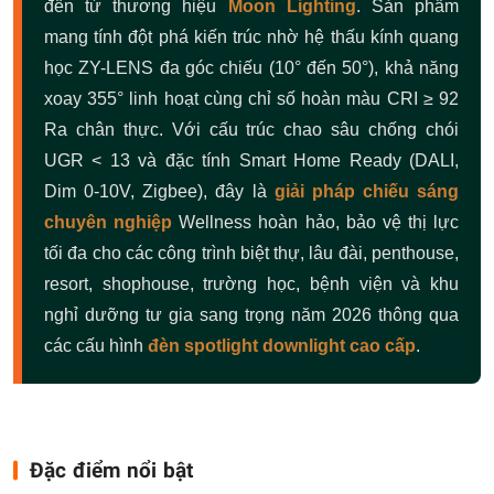
đến từ thương hiệu
Moon Lighting
. Sản phẩm
mang tính đột phá kiến trúc nhờ hệ thấu kính quang
học ZY-LENS đa góc chiếu (10° đến 50°), khả năng
xoay 355° linh hoạt cùng chỉ số hoàn màu CRI ≥ 92
Ra chân thực. Với cấu trúc chao sâu chống chói
UGR < 13 và đặc tính Smart Home Ready (DALI,
Dim 0-10V, Zigbee), đây là
giải pháp chiếu sáng
chuyên nghiệp
Wellness hoàn hảo, bảo vệ thị lực
tối đa cho các công trình biệt thự, lâu đài, penthouse,
resort, shophouse, trường học, bệnh viện và khu
nghỉ dưỡng tư gia sang trọng năm 2026 thông qua
các cấu hình
đèn spotlight downlight cao cấp
.
Đặc điểm nổi bật