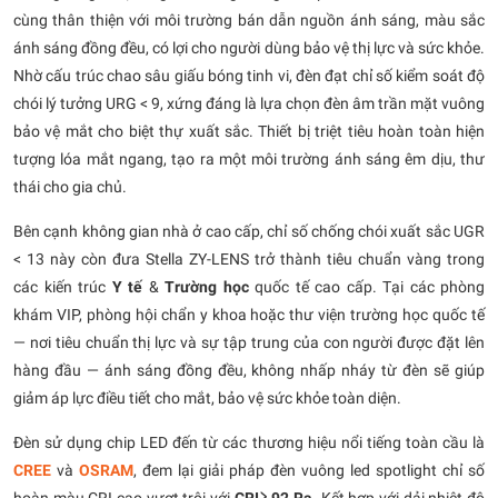
cùng thân thiện với môi trường bán dẫn nguồn ánh sáng, màu sắc
ánh sáng đồng đều, có lợi cho người dùng bảo vệ thị lực và sức khỏe.
Nhờ cấu trúc chao sâu giấu bóng tinh vi, đèn đạt chỉ số kiểm soát độ
chói lý tưởng URG < 9, xứng đáng là lựa chọn đèn âm trần mặt vuông
bảo vệ mắt cho biệt thự xuất sắc. Thiết bị triệt tiêu hoàn toàn hiện
tượng lóa mắt ngang, tạo ra một môi trường ánh sáng êm dịu, thư
thái cho gia chủ.
Bên cạnh không gian nhà ở cao cấp, chỉ số chống chói xuất sắc UGR
< 13 này còn đưa Stella ZY-LENS trở thành tiêu chuẩn vàng trong
các kiến trúc
Y tế
&
Trường học
quốc tế cao cấp. Tại các phòng
khám VIP, phòng hội chẩn y khoa hoặc thư viện trường học quốc tế
— nơi tiêu chuẩn thị lực và sự tập trung của con người được đặt lên
hàng đầu — ánh sáng đồng đều, không nhấp nháy từ đèn sẽ giúp
giảm áp lực điều tiết cho mắt, bảo vệ sức khỏe toàn diện.
Đèn sử dụng chip LED đến từ các thương hiệu nổi tiếng toàn cầu là
CREE
và
OSRAM
, đem lại giải pháp đèn vuông led spotlight chỉ số
hoàn màu CRI cao vượt trội với
CRI≥ 92 Ra
. Kết hợp với dải nhiệt độ