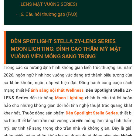
LENS MẶT VUÔNG SERIES)
6. Câu hỏi thường gặp (FAQ)
ĐÈN SPOTLIGHT STELLA ZY-LENS SERIES
MOON LIGHTING: ĐỈNH CAO THẨM MỸ MẶT
VUÔNG VIỀN MỎNG SANG TRỌNG
Trong các xu hướng định hình không gian kiến trúc thượng lưu năm
2026, ngôn ngữ hình học vuông vức đang trở thành biểu tượng của
sự khỏe khoắn, ngăn nắp và hiện đại. Đồng hành cùng cuộc cách
mạng thiết kế
ánh sáng nội thất Wellness
,
Đèn Spotlight Stella ZY-
LENS Series
đến từ hãng
Moon Lighting
chính là câu trả lời hoàn
hảo cho những không gian đòi hỏi tính nghệ thuật trắc quang khắt
khe nhất. Thuộc dòng sản phẩm
Đèn Spotlight Stella Series
, thiết bị
sở hữu thiết kế âm trần mặt vuông với viền mỏng làm tăng tính thẩm
mỹ, sự tinh tế sang trọng cho trần nhà và không gian. Đây là giải
pháp chiếu sáng phân khúc luxury được đo ni đóng giày cho
khách