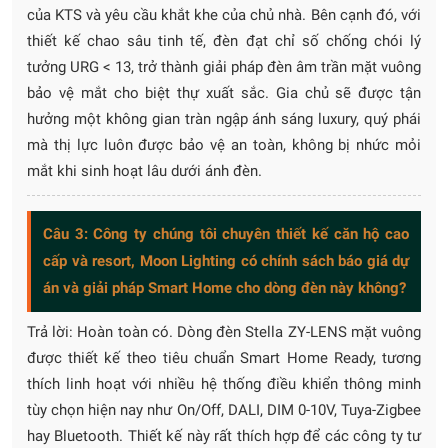
của KTS và yêu cầu khắt khe của chủ nhà. Bên cạnh đó, với
thiết kế chao sâu tinh tế, đèn đạt chỉ số chống chói lý
tưởng URG < 13, trở thành giải pháp đèn âm trần mặt vuông
bảo vệ mắt cho biệt thự xuất sắc. Gia chủ sẽ được tận
hưởng một không gian tràn ngập ánh sáng luxury, quý phái
mà thị lực luôn được bảo vệ an toàn, không bị nhức mỏi
mắt khi sinh hoạt lâu dưới ánh đèn.
Câu 3: Công ty chúng tôi chuyên thiết kế căn hộ cao
cấp và resort, Moon Lighting có chính sách báo giá dự
án và giải pháp Smart Home cho dòng đèn này không?
Trả lời: Hoàn toàn có. Dòng đèn Stella ZY-LENS mặt vuông
được thiết kế theo tiêu chuẩn Smart Home Ready, tương
thích linh hoạt với nhiều hệ thống điều khiển thông minh
tùy chọn hiện nay như On/Off, DALI, DIM 0-10V, Tuya-Zigbee
hay Bluetooth. Thiết kế này rất thích hợp để các công ty tư