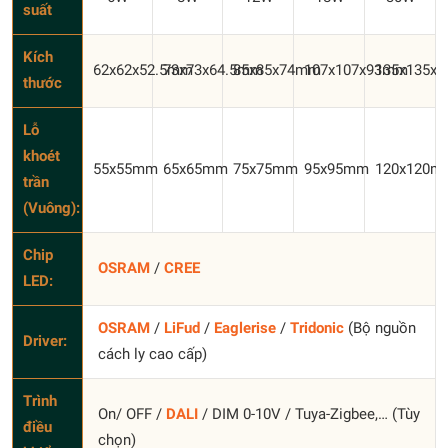
suất
Kích
62x62x52.5mm
73x73x64.5mm
85x85x74mm
107x107x93mm
135x135x
thước
Lỗ
khoét
55x55mm
65x65mm
75x75mm
95x95mm
120x120m
trần
(Vuông):
Chip
OSRAM
/
CREE
LED:
OSRAM
/
LiFud
/
Eaglerise
/
Tridonic
(Bộ nguồn
Driver:
cách ly cao cấp)
Trình
On/ OFF /
DALI
/ DIM 0-10V / Tuya-Zigbee,… (Tùy
điều
chọn)