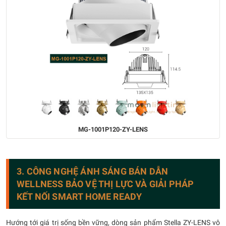
MG-1001P120-ZY-LENS
3. CÔNG NGHỆ ÁNH SÁNG BÁN DẪN
WELLNESS BẢO VỆ THỊ LỰC VÀ GIẢI PHÁP
KẾT NỐI SMART HOME READY
Hướng tới giá trị sống bền vững, dòng sản phẩm Stella ZY-LENS vô