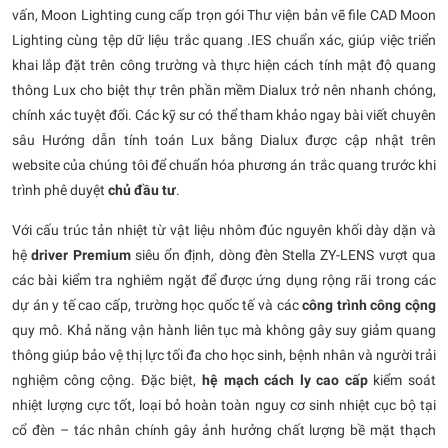
vấn, Moon Lighting cung cấp trọn gói Thư viện bản vẽ file CAD Moon
Lighting cùng tệp dữ liệu trắc quang .IES chuẩn xác, giúp việc triển
khai lắp đặt trên công trường và thực hiện cách tính mật độ quang
thông Lux cho biệt thự trên phần mềm Dialux trở nên nhanh chóng,
chính xác tuyệt đối. Các kỹ sư có thể tham khảo ngay bài viết chuyên
sâu Hướng dẫn tính toán Lux bằng Dialux được cập nhật trên
website của chúng tôi để chuẩn hóa phương án trắc quang trước khi
trình phê duyệt
chủ đầu tư
.
Với cấu trúc tản nhiệt từ vật liệu nhôm đúc nguyên khối dày dặn và
hệ
driver Premium
siêu ổn định, dòng đèn Stella ZY-LENS vượt qua
các bài kiểm tra nghiêm ngặt để được ứng dụng rộng rãi trong các
dự án y tế cao cấp, trường học quốc tế và các
công trình công cộng
quy mô. Khả năng vận hành liên tục mà không gây suy giảm quang
thông giúp bảo vệ thị lực tối đa cho học sinh, bệnh nhân và người trải
nghiệm công cộng. Đặc biệt,
hệ mạch cách ly cao cấp
kiểm soát
nhiệt lượng cực tốt, loại bỏ hoàn toàn nguy cơ sinh nhiệt cục bộ tại
cổ đèn – tác nhân chính gây ảnh hưởng chất lượng bề mặt thạch