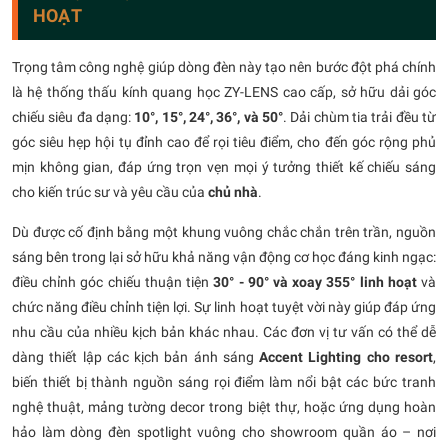
HOẠT
Trọng tâm công nghệ giúp dòng đèn này tạo nên bước đột phá chính
là hệ thống thấu kính quang học ZY-LENS cao cấp, sở hữu dải góc
chiếu siêu đa dạng:
10°, 15°, 24°, 36°, và 50°
. Dải chùm tia trải đều từ
góc siêu hẹp hội tụ đỉnh cao để rọi tiêu điểm, cho đến góc rộng phủ
mịn không gian, đáp ứng trọn vẹn mọi ý tưởng thiết kế chiếu sáng
cho kiến trúc sư và yêu cầu của
chủ nhà
.
Dù được cố định bằng một khung vuông chắc chắn trên trần, nguồn
sáng bên trong lại sở hữu khả năng vận động cơ học đáng kinh ngạc:
điều chỉnh góc chiếu thuận tiện
30° - 90° và xoay 355° linh hoạt
và
chức năng điều chỉnh tiện lợi. Sự linh hoạt tuyệt vời này giúp đáp ứng
nhu cầu của nhiều kịch bản khác nhau. Các đơn vị tư vấn có thể dễ
dàng thiết lập các kịch bản ánh sáng
Accent Lighting cho resort
,
biến thiết bị thành nguồn sáng rọi điểm làm nổi bật các bức tranh
nghệ thuật, mảng tường decor trong biệt thự, hoặc ứng dụng hoàn
hảo làm dòng đèn spotlight vuông cho showroom quần áo – nơi