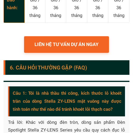
Bảo
Giờ /
Giờ /
Giờ /
Giờ /
Giờ /
hành:
36
36
36
36
36
tháng
tháng
tháng
tháng
tháng
LIÊN HỆ TƯ VẤN DỰ ÁN NGAY
6. CÂU HỎI THƯỜNG GẶP (FAQ)
Câu 1: Tôi là nhà thầu thi công, kích thước lỗ khoét
trần của dòng Stella ZY-LENS mặt vuông này được
tính toán như thế nào để tránh khoét lỗi thạch cao?
Trả lời: Khác với dòng đèn tròn, dòng sản phẩm Đèn
Spotlight Stella ZY-LENS Series yêu cầu quy cách đục lỗ