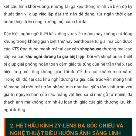
kết cấu hình khối vuông, nhưng tai gá kẹp thông minh và biên độ kỹ
thuật tinh vi giúp việc lắp đặt trở nên dễ dàng, rút ngắn thời gian
hoàn thiện trên công trường một cách tối đa.
Đặc biệt, ngôn ngữ thiết kế vuông vức viền mỏng này không chỉ đóng
khung trong không gian biệt thự hay penthouse tư gia, mà còn được
các KTS ứng dụng mạnh mẽ tại các căn
shophouse
thương mại cao
cấp và các
khu nghỉ dưỡng tư gia biệt lập
. Đối với shophouse, thiết
bị giúp giải phóng hoàn toàn cảm giác tù túng của hệ trần thấp, tạo
hiệu ứng mở rộng không gian tối đa để thu hút khách mua sắm.
Trong khi đó, tại các khu nghỉ dưỡng tư gia, cấu trúc viền mỏng tinh
tế mang lại một mặt trần phẳng mịn như lụa, giúp tôn vinh trọn vẹn
giá trị nguyên bản của các mảng vật liệu xa xỉ như gỗ tự nhiên, đá
thạch anh mà không làm nhiễu loạn thị giác của giới thượng lưu khi
nghỉ dưỡng.
2. HỆ THẤU KÍNH ZY-LENS ĐA GÓC CHIẾU VÀ
NGHỆ THUẬT ĐIỀU HƯỚNG ÁNH SÁNG LINH