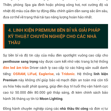
Thiền, phòng Spa gia đình hoặc phòng xông hơi, nơi cường độ và
nhiệt độ màu của đèn tự động điều chỉnh giảm dần sang sắc ấm sâu,
đưa cơ thể về trạng thái tái tạo năng lượng hoàn hảo nhất.
4. LINH KIỆN PREMIUM BỀN BỈ VÀ GIẢI PHÁP
KỸ THUẬT CHUYÊN NGHIỆP CHO CÁC NHÀ
THẦU
Sự bền bỉ và độ tin cậy của mẫu đèn spotlight vuông cao cấp cho
penthouse sang trọng
này được cam kết nhờ việc trang bị hệ thống
đèn led âm trần
Driver cách ly cao cấp từ các hãng sản xuất danh
tiếng:
OSRAM
,
LiFud
,
Eaglerise
, và
Tridonic
. Hệ thống
linh kiện
Premium
này không chỉ giúp bảo vệ mạch điện an toàn mà còn tối
ưu hóa hiệu suất phát quang, giúp đèn duy trì tuổi thọ vận hành cực
cao từ 50.000 đến 80.000 giờ thắp sáng, đi kèm chính sách bảo
hành 36 tháng uy tín từ
Moon Lighting
.
Đồng hành chuyên nghiệp cùng các
nhà thầu thi công
và đơn vị tư