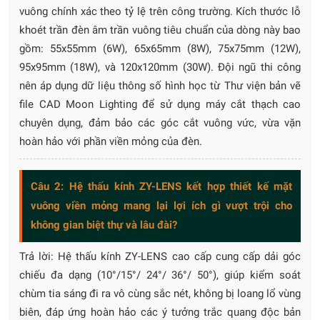
vuông chính xác theo tỷ lệ trên công trường. Kích thước lỗ
khoét trần đèn âm trần vuông tiêu chuẩn của dòng này bao
gồm: 55x55mm (6W), 65x65mm (8W), 75x75mm (12W),
95x95mm (18W), và 120x120mm (30W). Đội ngũ thi công
nên áp dụng dữ liệu thông số hình học từ Thư viện bản vẽ
file CAD Moon Lighting để sử dụng máy cắt thạch cao
chuyên dụng, đảm bảo các góc cắt vuông vức, vừa vặn
hoàn hảo với phần viền mỏng của đèn.
Câu 2: Hệ thấu kính ZY-LENS kết hợp thiết kế mặt
vuông viền mỏng mang lại lợi ích gì vượt trội cho
không gian biệt thự và lâu đài?
Trả lời: Hệ thấu kính ZY-LENS cao cấp cung cấp dải góc
chiếu đa dạng (10°/15°/ 24°/ 36°/ 50°), giúp kiểm soát
chùm tia sáng đi ra vô cùng sắc nét, không bị loang lổ vùng
biên, đáp ứng hoàn hảo các ý tưởng trắc quang độc bản