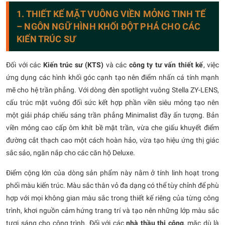
1. THIẾT KẾ MẶT VUÔNG VIỀN MỎNG TINH TẾ
– NGÔN NGỮ HÌNH KHỐI ĐỘT PHÁ CHO CÁC
KIẾN TRÚC SƯ
Đối với các
Kiến trúc sư (KTS)
và các
công ty tư vấn thiết kế
, việc
ứng dụng các hình khối góc cạnh tạo nên điểm nhấn cá tính mạnh
mẽ cho hệ trần phẳng. Với dòng đèn spotlight vuông Stella ZY-LENS,
cấu trúc mặt vuông đối sức kết hợp phần viền siêu mỏng tạo nên
một giải pháp chiếu sáng trần phẳng Minimalist đầy ấn tượng. Bản
viền mỏng cao cấp ôm khít bề mặt trần, vừa che giấu khuyết điểm
đường cắt thạch cao một cách hoàn hảo, vừa tạo hiệu ứng thị giác
sắc sảo, ngăn nắp cho các căn hộ Deluxe.
Điểm cộng lớn của dòng sản phẩm này nằm ở tính linh hoạt trong
phối màu kiến trúc. Màu sắc thân vỏ đa dạng có thể tùy chỉnh để phù
hợp với mọi không gian màu sắc trong thiết kế riêng của từng công
trình, khơi nguồn cảm hứng trang trí và tạo nên những lớp màu sắc
tươi sáng cho công trình. Đối với các
nhà thầu thi công
, mặc dù là