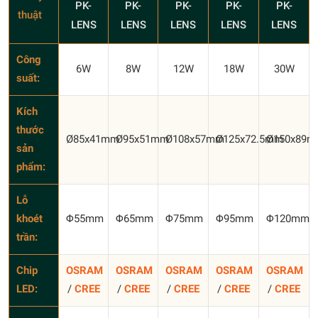
PK-
PK-
PK-
PK-
PK-
thuật
LENS
LENS
LENS
LENS
LENS
Công
6W
8W
12W
18W
30W
suất:
Kích
thước
Ø85x41mm
Ø95x51mm
Ø108x57mm
Ø125x72.5mm
Ø150x89
sản
phẩm:
Lỗ
khoét
Φ55mm
Φ65mm
Φ75mm
Φ95mm
Φ120mm
trần:
Chip
OSRAM
OSRAM
OSRAM
OSRAM
OSRAM
LED:
/
CREE
/
CREE
/
CREE
/
CREE
/
CREE