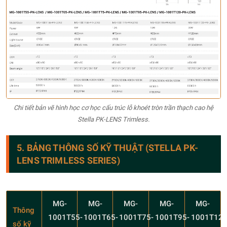
Chi tiết bản vẽ hình học cơ học cấu trúc lỗ khoét tròn trần thạch cao hệ
Stella PK-LENS Trimless.
5. BẢNG THÔNG SỐ KỸ THUẬT (STELLA PK-
LENS TRIMLESS SERIES)
MG-
MG-
MG-
MG-
MG-
Thông
1001T55-
1001T65-
1001T75-
1001T95-
1001T120
số kỹ