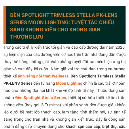
ĐÈN SPOTLIGHT TRIMLESS STELLA PK-LENS
SERIES MOON LIGHTING: TUYỆT TÁC CHIẾU
SÁNG KHÔNG VIỀN CHO KHÔNG GIAN
THƯỢNG LƯU
Trong các triết lý kiến trúc tối giản và cao cấp đương đại năm 2026,
sự hiện diện của các đường viền cơ học trên trần nhà đang dần được
thay thế bằng những giải pháp phẳng tuyệt đối, tạo nên hiệu ứng thị
giác vô cực đầy lôi cuốn. Nắm giữ vai trò chủ đạo trong xu hướng
thiết kế
ánh sáng nội thất Wellness
,
Đèn Spotlight Trimless Stella
PK-LENS Series
đến từ hãng
Moon Lighting
chính là câu trả lời hoàn
hảo cho những đòi hỏi khắt khe về độ tinh tế này. Thuộc dòng sản
phẩm
Đèn Spotlight Stella Series
, thiết bị sở hữu thiết kế âm trần
không viền (hay gọi là Trimless) với phần vành đèn được giấu khéo
léo dưới bề mặt lớp thạch cao, làm tăng tính thẩm mỹ, sự tinh tế
sang trọng cho trần nhà và không gian kiến trúc. Đây là dòng sản
phẩm đẳng cấp chuyên dụng cho
khách sạn cao cấp
,
biệt thự
,
câu