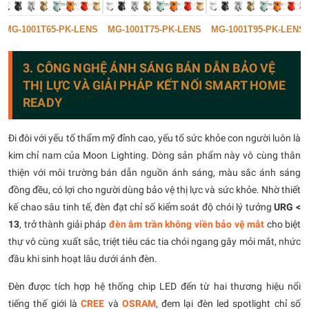
MG-1001T65-PK-LENS
MG-1001T75-PK-LENS
MG-1001T95-PK-LENS
3. CÔNG NGHỆ ÁNH SÁNG BÁN DẪN BẢO VỆ
THỊ LỰC VÀ GIẢI PHÁP KẾT NỐI SMART HOME
READY
Đi đôi với yếu tố thẩm mỹ đỉnh cao, yếu tố sức khỏe con người luôn là
kim chỉ nam của Moon Lighting. Dòng sản phẩm này vô cùng thân
thiện với môi trường bán dẫn nguồn ánh sáng, màu sắc ánh sáng
đồng đều, có lợi cho người dùng bảo vệ thị lực và sức khỏe. Nhờ thiết
kế chao sâu tinh tế, đèn đạt chỉ số kiểm soát độ chói lý tưởng
URG <
13
, trở thành giải pháp
đèn âm trần không viền bảo vệ mắt
cho biệt
thự vô cùng xuất sắc, triệt tiêu các tia chói ngang gây mỏi mắt, nhức
đầu khi sinh hoạt lâu dưới ánh đèn.
Đèn được tích hợp hệ thống chip LED đến từ hai thương hiệu nổi
tiếng thế giới là
CREE
và
OSRAM
, đem lại đèn led spotlight chỉ số