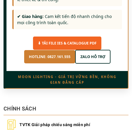
✔ Giao hàng:
Cam kết tiến độ nhanh chóng cho
mọi công trình toàn quốc.
⬇ TẢI FILE IES & CATALOGUE PDF
HOTLINE: 0827.161.555
ZALO HỖ TRỢ
MOON LIGHTING - GIÁ TRỊ VỮNG BỀN, KHÔNG
GIAN ĐẲNG CẤP
CHÍNH SÁCH
TVTK Giải pháp chiếu sáng miễn phí