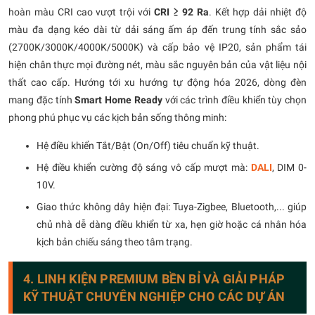
hoàn màu CRI cao vượt trội với
CRI ≥ 92 Ra
. Kết hợp dải nhiệt độ
màu đa dạng kéo dài từ dải sáng ấm áp đến trung tính sắc sảo
(2700K/3000K/4000K/5000K) và cấp bảo vệ IP20, sản phẩm tái
hiện chân thực mọi đường nét, màu sắc nguyên bản của vật liệu nội
thất cao cấp. Hướng tới xu hướng tự động hóa 2026, dòng đèn
mang đặc tính
Smart Home Ready
với các trình điều khiển tùy chọn
phong phú phục vụ các kịch bản sống thông minh:
Hệ điều khiển Tắt/Bật (On/Off) tiêu chuẩn kỹ thuật.
Hệ điều khiển cường độ sáng vô cấp mượt mà:
DALI
, DIM 0-
10V.
Giao thức không dây hiện đại: Tuya-Zigbee, Bluetooth,... giúp
chủ nhà dễ dàng điều khiển từ xa, hẹn giờ hoặc cá nhân hóa
kịch bản chiếu sáng theo tâm trạng.
4. LINH KIỆN PREMIUM BỀN BỈ VÀ GIẢI PHÁP
KỸ THUẬT CHUYÊN NGHIỆP CHO CÁC DỰ ÁN