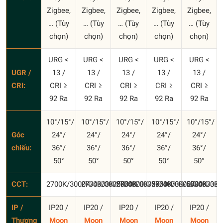
Zigbee,
Zigbee,
Zigbee,
Zigbee,
Zigbee,
… (Tùy
… (Tùy
… (Tùy
… (Tùy
… (Tùy
chọn)
chọn)
chọn)
chọn)
chọn)
URG <
URG <
URG <
URG <
URG <
UGR /
13 /
13 /
13 /
13 /
13 /
CRI:
CRI ≥
CRI ≥
CRI ≥
CRI ≥
CRI ≥
92 Ra
92 Ra
92 Ra
92 Ra
92 Ra
10°/15°/
10°/15°/
10°/15°/
10°/15°/
10°/15°/
Góc
24°/
24°/
24°/
24°/
24°/
chiếu:
36°/
36°/
36°/
36°/
36°/
50°
50°
50°
50°
50°
CCT:
2700K/3000K/4000K/5000K
2700K/3000K/4000K/5000K
2700K/3000K/4000K/5000K
2700K/3000K/4000K/
2700K/300
IP /
IP20 /
IP20 /
IP20 /
IP20 /
IP20 /
Thương
Moon
Moon
Moon
Moon
Moon