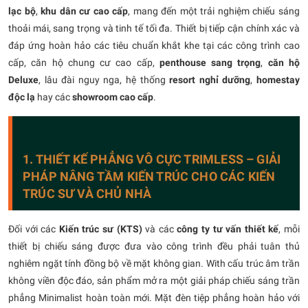
lạc bộ
,
khu dân cư cao cấp
, mang đến một trải nghiệm chiếu sáng
thoải mái, sang trọng và tinh tế tối đa. Thiết bị tiếp cận chính xác và
đáp ứng hoàn hảo các tiêu chuẩn khắt khe tại các công trình cao
cấp, căn hộ chung cư cao cấp,
penthouse sang trọng
,
căn hộ
Deluxe
, lâu đài nguy nga, hệ thống
resort nghỉ dưỡng
,
homestay
độc lạ
hay các
showroom cao cấp
.
1. THIẾT KẾ PHẲNG VÔ CỰC TRIMLESS – GIẢI
PHÁP NÂNG TẦM KIẾN TRÚC CHO CÁC KIẾN
TRÚC SƯ VÀ CHỦ NHÀ
Đối với các
Kiến trúc sư (KTS)
và các
công ty tư vấn thiết kế
, mỗi
thiết bị chiếu sáng được đưa vào công trình đều phải tuân thủ
nghiêm ngặt tính đồng bộ về mặt không gian. With cấu trúc âm trần
không viền độc đáo, sản phẩm mở ra một giải pháp chiếu sáng trần
phẳng Minimalist hoàn toàn mới. Mặt đèn tiệp phẳng hoàn hảo với