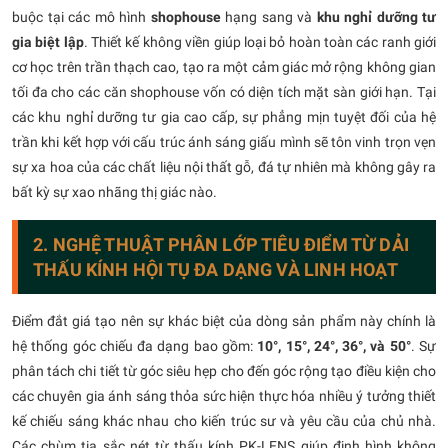
buộc tại các mô hình
shophouse
hạng sang và
khu nghỉ dưỡng tư
gia biệt lập
. Thiết kế không viền giúp loại bỏ hoàn toàn các ranh giới
cơ học trên trần thạch cao, tạo ra một cảm giác mở rộng không gian
tối đa cho các căn shophouse vốn có diện tích mặt sàn giới hạn. Tại
các khu nghỉ dưỡng tư gia cao cấp, sự phẳng mịn tuyệt đối của hệ
trần khi kết hợp với cấu trúc ánh sáng giấu mình sẽ tôn vinh trọn vẹn
sự xa hoa của các chất liệu nội thất gỗ, đá tự nhiên mà không gây ra
bất kỳ sự xao nhãng thị giác nào.
2. NGHỆ THUẬT PHÂN LỚP TIÊU ĐIỂM TỪ DẢI
THẤU KÍNH HỘI TỤ ĐA DẠNG VÀ LINH HOẠT
Điểm đắt giá tạo nên sự khác biệt của dòng sản phẩm này chính là
hệ thống góc chiếu đa dạng bao gồm:
10°, 15°, 24°, 36°, và 50°
. Sự
phân tách chi tiết từ góc siêu hẹp cho đến góc rộng tạo điều kiện cho
các chuyên gia ánh sáng thỏa sức hiện thực hóa nhiều ý tưởng thiết
kế chiếu sáng khác nhau cho kiến trúc sư và yêu cầu của chủ nhà.
Các chùm tia sắc nét từ thấu kính PK-LENS giúp định hình không