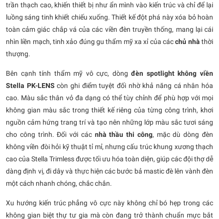
trần thạch cao, khiến thiết bị như ẩn mình vào kiến trúc và chỉ để lại
luồng sáng tinh khiết chiếu xuống. Thiết kế đột phá này xóa bỏ hoàn
toàn cảm giác chắp vá của các viền đèn truyền thống, mang lại cái
nhìn liền mạch, tinh xảo đúng gu thẩm mỹ xa xỉ của các
chủ nhà
thời
thượng.
Bên cạnh tính thẩm mỹ vô cực, dòng
đèn spotlight không viền
Stella PK-LENS
còn ghi điểm tuyệt đối nhờ khả năng cá nhân hóa
cao. Màu sắc thân vỏ đa dạng có thể tùy chỉnh để phù hợp với mọi
không gian màu sắc trong thiết kế riêng của từng công trình, khơi
nguồn cảm hứng trang trí và tạo nên những lớp màu sắc tươi sáng
cho công trình. Đối với các
nhà thầu thi công
, mặc dù dòng đèn
không viền đòi hỏi kỹ thuật tỉ mỉ, nhưng cấu trúc khung xương thạch
cao của Stella Trimless được tối ưu hóa toàn diện, giúp các đội thợ dễ
dàng định vị, đi dây và thực hiện các bước bả mastic đè lên vành đèn
một cách nhanh chóng, chắc chắn.
Xu hướng kiến trúc phẳng vô cực này không chỉ bó hẹp trong các
không gian biệt thự tư gia mà còn đang trở thành chuẩn mực bắt