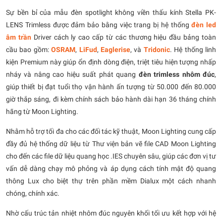
Sự bền bỉ của mẫu đèn spotlight không viền thấu kính Stella PK-
LENS Trimless được đảm bảo bằng việc trang bị hệ thống
đèn led
âm trần
Driver cách ly cao cấp từ các thương hiệu đầu bảng toàn
cầu bao gồm:
OSRAM
,
LiFud
,
Eaglerise
, và
Tridonic
. Hệ thống linh
kiện Premium này giúp ổn định dòng điện, triệt tiêu hiện tượng nhấp
nháy và nâng cao hiệu suất phát quang
đèn trimless nhôm đúc
,
giúp thiết bị đạt tuổi thọ vận hành ấn tượng từ 50.000 đến 80.000
giờ thắp sáng, đi kèm chính sách bảo hành dài hạn 36 tháng chính
hãng từ Moon Lighting.
Nhằm hỗ trợ tối đa cho các đối tác kỹ thuật, Moon Lighting cung cấp
đầy đủ hệ thống dữ liệu từ Thư viện bản vẽ file CAD Moon Lighting
cho đến các file dữ liệu quang học .IES chuyên sâu, giúp các đơn vị tư
vấn dễ dàng chạy mô phỏng và áp dụng cách tính mật độ quang
thông Lux cho biệt thự trên phần mềm Dialux một cách nhanh
chóng, chính xác.
Nhờ cấu trúc tản nhiệt nhôm đúc nguyên khối tối ưu kết hợp với hệ