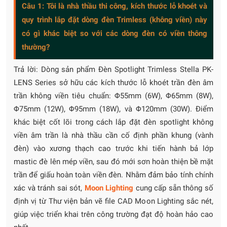
Câu 1: Tôi là nhà thầu thi công, kích thước lỗ khoét và
quy trình lắp đặt dòng đèn Trimless (không viền) này
có gì khác biệt so với các dòng đèn có viền thông
thường?
Trả lời: Dòng sản phẩm Đèn Spotlight Trimless Stella PK-
LENS Series sở hữu các kích thước lỗ khoét trần đèn âm
trần không viền tiêu chuẩn: Φ55mm (6W), Φ65mm (8W),
Φ75mm (12W), Φ95mm (18W), và Φ120mm (30W). Điểm
khác biệt cốt lõi trong cách lắp đặt đèn spotlight không
viền âm trần là nhà thầu cần cố định phần khung (vành
đèn) vào xương thạch cao trước khi tiến hành bả lớp
mastic đè lên mép viền, sau đó mới sơn hoàn thiện bề mặt
trần để giấu hoàn toàn viền đèn. Nhằm đảm bảo tính chính
xác và tránh sai sót,
Moon Lighting
cung cấp sẵn thông số
định vị từ Thư viện bản vẽ file CAD Moon Lighting sắc nét,
giúp việc triển khai trên công trường đạt độ hoàn hảo cao