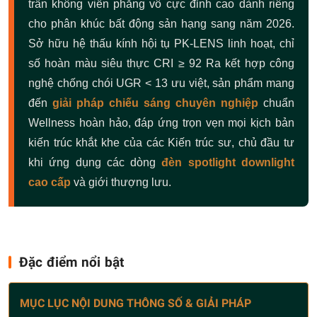
trần không viền phẳng vô cực đỉnh cao dành riêng
cho phân khúc bất động sản hạng sang năm 2026.
Sở hữu hệ thấu kính hội tụ PK-LENS linh hoạt, chỉ
số hoàn màu siêu thực CRI ≥ 92 Ra kết hợp công
nghệ chống chói UGR < 13 ưu việt, sản phẩm mang
đến
giải pháp chiếu sáng chuyên nghiệp
chuẩn
Wellness hoàn hảo, đáp ứng trọn vẹn mọi kịch bản
kiến trúc khắt khe của các Kiến trúc sư, chủ đầu tư
khi ứng dụng các dòng
đèn spotlight downlight
cao cấp
và giới thượng lưu.
Đặc điểm nổi bật
MỤC LỤC NỘI DUNG THÔNG SỐ & GIẢI PHÁP