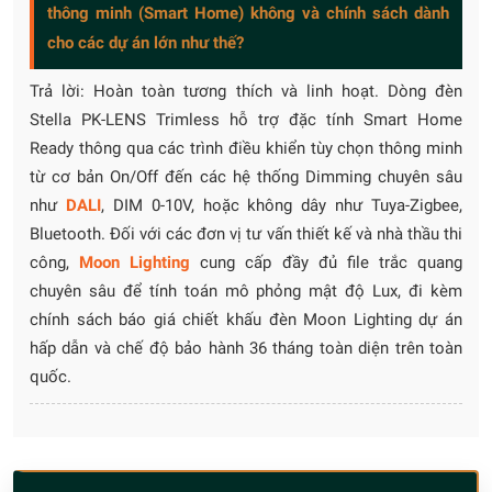
thông minh (Smart Home) không và chính sách dành
cho các dự án lớn như thế?
Trả lời: Hoàn toàn tương thích và linh hoạt. Dòng đèn
Stella PK-LENS Trimless hỗ trợ đặc tính Smart Home
Ready thông qua các trình điều khiển tùy chọn thông minh
từ cơ bản On/Off đến các hệ thống Dimming chuyên sâu
như
DALI
, DIM 0-10V, hoặc không dây như Tuya-Zigbee,
Bluetooth. Đối với các đơn vị tư vấn thiết kế và nhà thầu thi
công,
Moon Lighting
cung cấp đầy đủ file trắc quang
chuyên sâu để tính toán mô phỏng mật độ Lux, đi kèm
chính sách báo giá chiết khấu đèn Moon Lighting dự án
hấp dẫn và chế độ bảo hành 36 tháng toàn diện trên toàn
quốc.