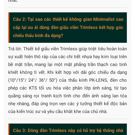
nhất.
Câu 2: Tại sao các thiết kế không gian Minimalist cao
cấp lại ưu ái dòng đèn giấu viền Trimless kết hợp góc
chiếu thấu kính đa dạng?
Trả lời: Thiết kế giấu viền Trimless giúp triệt tiêu hoàn toàn
sự xuất hiện thô ráp của các chi tiết nhựa hay kim loại trên
bề mặt trần, mang lại một mặt phẳng trần thạch cao tinh
khiết không tì vết. Khi kết hợp với dải góc chiếu đa dạng
(10°/15°/ 24°/ 36°/ 50°) của thấu kính PK-LENS, đèn cho
phép các KTS tối ưu hóa việc phân lớp ánh sáng, từ tạo
quầng sáng rọi tranh kịch tính cho đến ánh sáng lan tỏa
nhẹ nhàng, đáp ứng trọn vẹn các ý tưởng thiết kế độc bản
của kiến trúc sư và yêu cầu khắt khe của chủ nhà.
Câu 3: Dòng đèn Trimless này có hỗ trợ hệ thống nhà