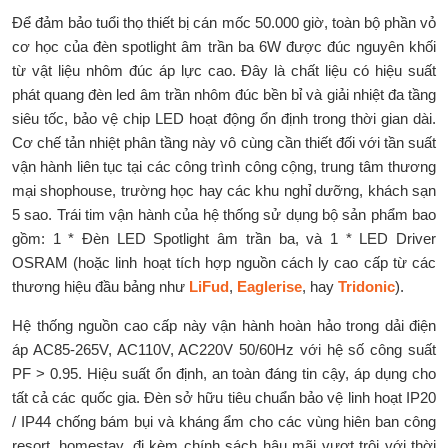
Để đảm bảo tuổi thọ thiết bị cán mốc 50.000 giờ, toàn bộ phần vỏ
cơ học của đèn spotlight âm trần ba 6W được đúc nguyên khối
từ vật liệu nhôm đúc áp lực cao. Đây là chất liệu có hiệu suất
phát quang đèn led âm trần nhôm đúc bền bỉ và giải nhiệt đa tầng
siêu tốc, bảo vệ chip LED hoạt động ổn định trong thời gian dài.
Cơ chế tản nhiệt phân tầng này vô cùng cần thiết đối với tần suất
vận hành liên tục tại các công trình công cộng, trung tâm thương
mại shophouse, trường học hay các khu nghỉ dưỡng, khách sạn
5 sao. Trái tim vận hành của hệ thống sử dụng bộ sản phẩm bao
gồm: 1 * Đèn LED Spotlight âm trần ba, và 1 * LED Driver
OSRAM (hoặc linh hoạt tích hợp nguồn cách ly cao cấp từ các
thương hiệu đầu bảng như
LiFud
,
Eaglerise
, hay
Tridonic
).
Hệ thống nguồn cao cấp này vận hành hoàn hảo trong dải điện
áp AC85-265V, AC110V, AC220V 50/60Hz với hệ số công suất
PF > 0.95. Hiệu suất ổn định, an toàn đáng tin cậy, áp dụng cho
tất cả các quốc gia. Đèn sở hữu tiêu chuẩn bảo vệ linh hoạt IP20
/ IP44 chống bám bụi và kháng ẩm cho các vùng hiên ban công
resort, homestay, đi kèm chính sách hậu mãi vượt trội với thời