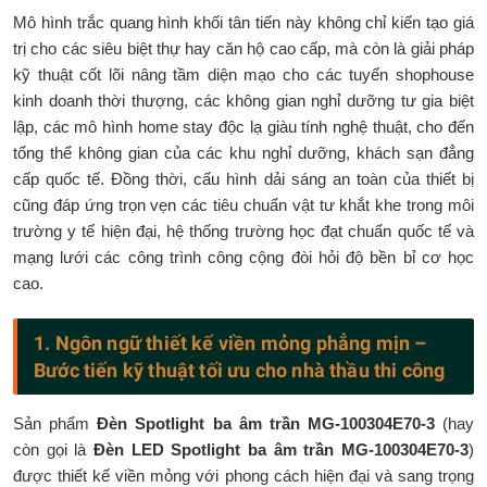
Mô hình trắc quang hình khối tân tiến này không chỉ kiến tạo giá
trị cho các siêu biệt thự hay căn hộ cao cấp, mà còn là giải pháp
kỹ thuật cốt lõi nâng tầm diện mạo cho các tuyến shophouse
kinh doanh thời thượng, các không gian nghỉ dưỡng tư gia biệt
lập, các mô hình home stay độc lạ giàu tính nghệ thuật, cho đến
tổng thể không gian của các khu nghỉ dưỡng, khách sạn đẳng
cấp quốc tế. Đồng thời, cấu hình dải sáng an toàn của thiết bị
cũng đáp ứng trọn vẹn các tiêu chuẩn vật tư khắt khe trong môi
trường y tế hiện đại, hệ thống trường học đạt chuẩn quốc tế và
mạng lưới các công trình công cộng đòi hỏi độ bền bỉ cơ học
cao.
1. Ngôn ngữ thiết kế viền mỏng phẳng mịn –
Bước tiến kỹ thuật tối ưu cho nhà thầu thi công
Sản phẩm
Đèn Spotlight ba âm trần MG-100304E70-3
(hay
còn gọi là
Đèn LED Spotlight ba âm trần MG-100304E70-3
)
được thiết kế viền mỏng với phong cách hiện đại và sang trọng