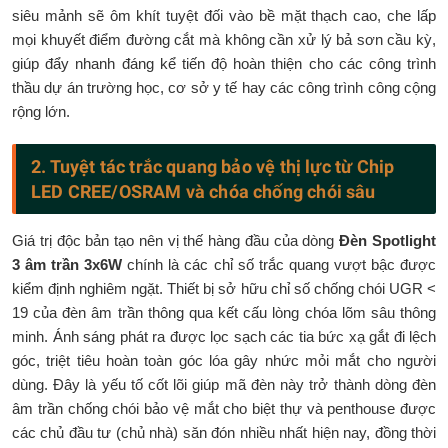
siêu mảnh sẽ ôm khít tuyệt đối vào bề mặt thạch cao, che lấp
mọi khuyết điểm đường cắt mà không cần xử lý bả sơn cầu kỳ,
giúp đẩy nhanh đáng kể tiến độ hoàn thiện cho các công trình
thầu dự án trường học, cơ sở y tế hay các công trình công cộng
rộng lớn.
2. Tuyệt tác trắc quang bảo vệ thị lực từ Chip
LED CREE/OSRAM và chóa chống chói sâu
Giá trị độc bản tạo nên vị thế hàng đầu của dòng
Đèn Spotlight
3 âm trần 3x6W
chính là các chỉ số trắc quang vượt bậc được
kiểm định nghiêm ngặt. Thiết bị sở hữu chỉ số chống chói UGR <
19 của đèn âm trần thông qua kết cấu lòng chóa lõm sâu thông
minh. Ánh sáng phát ra được lọc sạch các tia bức xạ gắt đi lệch
góc, triệt tiêu hoàn toàn góc lóa gây nhức mỏi mắt cho người
dùng. Đây là yếu tố cốt lõi giúp mã đèn này trở thành dòng đèn
âm trần chống chói bảo vệ mắt cho biệt thự và penthouse được
các chủ đầu tư (chủ nhà) săn đón nhiều nhất hiện nay, đồng thời