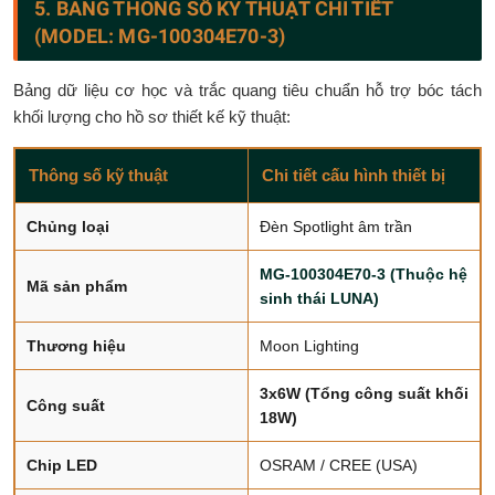
5. BẢNG THÔNG SỐ KỸ THUẬT CHI TIẾT
(MODEL: MG-100304E70-3)
Bảng dữ liệu cơ học và trắc quang tiêu chuẩn hỗ trợ bóc tách
khối lượng cho hồ sơ thiết kế kỹ thuật:
Thông số kỹ thuật
Chi tiết cấu hình thiết bị
Chủng loại
Đèn Spotlight âm trần
MG-100304E70-3 (Thuộc hệ
Mã sản phẩm
sinh thái LUNA)
Thương hiệu
Moon Lighting
3x6W (Tổng công suất khối
Công suất
18W)
Chip LED
OSRAM / CREE (USA)