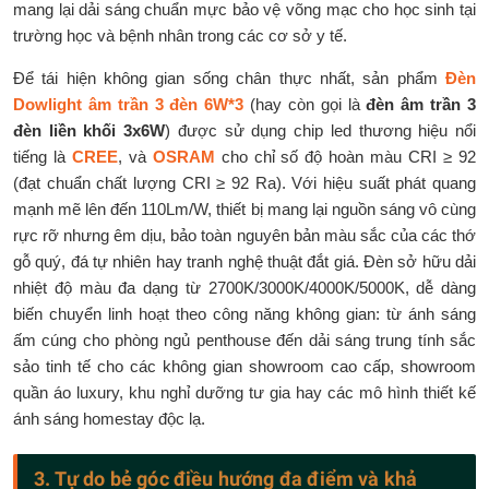
mang lại dải sáng chuẩn mực bảo vệ võng mạc cho học sinh tại
trường học và bệnh nhân trong các cơ sở y tế.
Để tái hiện không gian sống chân thực nhất, sản phẩm
Đèn
Dowlight âm trần 3 đèn 6W*3
(hay còn gọi là
đèn âm trần 3
đèn liền khối 3x6W
) được sử dụng chip led thương hiệu nổi
tiếng là
CREE
, và
OSRAM
cho chỉ số độ hoàn màu CRI ≥ 92
(đạt chuẩn chất lượng CRI ≥ 92 Ra). Với hiệu suất phát quang
mạnh mẽ lên đến 110Lm/W, thiết bị mang lại nguồn sáng vô cùng
rực rỡ nhưng êm dịu, bảo toàn nguyên bản màu sắc của các thớ
gỗ quý, đá tự nhiên hay tranh nghệ thuật đắt giá. Đèn sở hữu dải
nhiệt độ màu đa dạng từ 2700K/3000K/4000K/5000K, dễ dàng
biến chuyển linh hoạt theo công năng không gian: từ ánh sáng
ấm cúng cho phòng ngủ penthouse đến dải sáng trung tính sắc
sảo tinh tế cho các không gian showroom cao cấp, showroom
quần áo luxury, khu nghỉ dưỡng tư gia hay các mô hình thiết kế
ánh sáng homestay độc lạ.
3. Tự do bẻ góc điều hướng đa điểm và khả