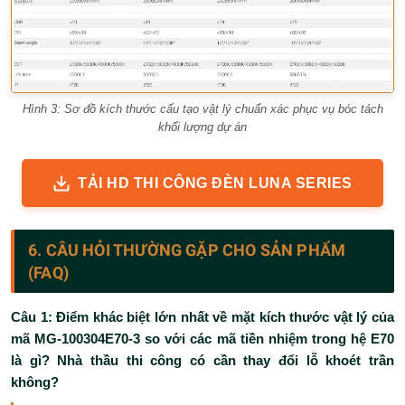
Hình 3: Sơ đồ kích thước cấu tạo vật lý chuẩn xác phục vụ bóc tách
khối lượng dự án
TẢI HD THI CÔNG ĐÈN LUNA SERIES
6. CÂU HỎI THƯỜNG GẶP CHO SẢN PHẨM
(FAQ)
Câu 1: Điểm khác biệt lớn nhất về mặt kích thước vật lý của
mã MG-100304E70-3 so với các mã tiền nhiệm trong hệ E70
là gì? Nhà thầu thi công có cần thay đổi lỗ khoét trần
không?