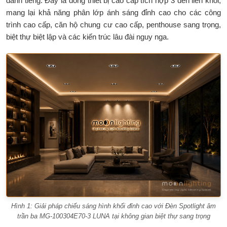
danh tiếng. Đây là dòng thiết bị cao cấp tích hợp 3 đèn liền khối,
mang lại khả năng phân lớp ánh sáng đỉnh cao cho các công
trình cao cấp, căn hộ chung cư cao cấp, penthouse sang trọng,
biệt thự biệt lập và các kiến trúc lâu đài nguy nga.
Hình 1: Giải pháp chiếu sáng hình khối đỉnh cao với Đèn Spotlight âm
trần ba MG-100304E70-3 LUNA tại không gian biệt thự sang trọng