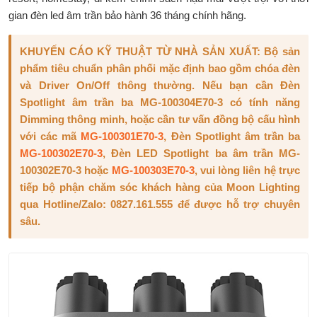
gian đèn led âm trần bảo hành 36 tháng chính hãng.
KHUYẾN CÁO KỸ THUẬT TỪ NHÀ SẢN XUẤT: Bộ sản
phẩm tiêu chuẩn phân phối mặc định bao gồm chóa đèn
và Driver On/Off thông thường. Nếu bạn cần Đèn
Spotlight âm trần ba MG-100304E70-3 có tính năng
Dimming thông minh, hoặc cần tư vấn đồng bộ cấu hình
với các mã
MG-100301E70-3
, Đèn Spotlight âm trần ba
MG-100302E70-3
, Đèn LED Spotlight ba âm trần MG-
100302E70-3 hoặc
MG-100303E70-3
, vui lòng liên hệ trực
tiếp bộ phận chăm sóc khách hàng của Moon Lighting
qua Hotline/Zalo: 0827.161.555 để được hỗ trợ chuyên
sâu.