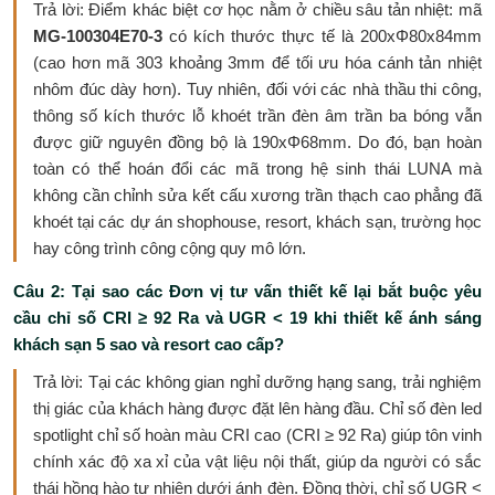
Trả lời: Điểm khác biệt cơ học nằm ở chiều sâu tản nhiệt: mã
MG-100304E70-3
có kích thước thực tế là 200xΦ80x84mm
(cao hơn mã 303 khoảng 3mm để tối ưu hóa cánh tản nhiệt
nhôm đúc dày hơn). Tuy nhiên, đối với các nhà thầu thi công,
thông số kích thước lỗ khoét trần đèn âm trần ba bóng vẫn
được giữ nguyên đồng bộ là 190xΦ68mm. Do đó, bạn hoàn
toàn có thể hoán đổi các mã trong hệ sinh thái LUNA mà
không cần chỉnh sửa kết cấu xương trần thạch cao phẳng đã
khoét tại các dự án shophouse, resort, khách sạn, trường học
hay công trình công cộng quy mô lớn.
Câu 2: Tại sao các Đơn vị tư vấn thiết kế lại bắt buộc yêu
cầu chỉ số CRI ≥ 92 Ra và UGR < 19 khi thiết kế ánh sáng
khách sạn 5 sao và resort cao cấp?
Trả lời: Tại các không gian nghỉ dưỡng hạng sang, trải nghiệm
thị giác của khách hàng được đặt lên hàng đầu. Chỉ số đèn led
spotlight chỉ số hoàn màu CRI cao (CRI ≥ 92 Ra) giúp tôn vinh
chính xác độ xa xỉ của vật liệu nội thất, giúp da người có sắc
thái hồng hào tự nhiên dưới ánh đèn. Đồng thời, chỉ số UGR <