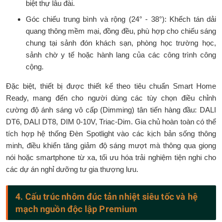
biệt thự lâu đài.
Góc chiếu trung bình và rộng (24° - 38°): Khếch tán dải
quang thông mềm mại, đồng đều, phù hợp cho chiếu sáng
chung tại sảnh đón khách sạn, phòng học trường học,
sảnh chờ y tế hoặc hành lang của các công trình công
cộng.
Đặc biệt, thiết bị được thiết kế theo tiêu chuẩn Smart Home
Ready, mang đến cho người dùng các tùy chọn điều chỉnh
cường độ ánh sáng vô cấp (Dimming) tân tiến hàng đầu: DALI
DT6, DALI DT8, DIM 0-10V, Triac-Dim. Gia chủ hoàn toàn có thể
tích hợp hệ thống Đèn Spotlight vào các kịch bản sống thông
minh, điều khiển tăng giảm độ sáng mượt mà thông qua giọng
nói hoặc smartphone từ xa, tối ưu hóa trải nghiệm tiện nghi cho
các dự án nghỉ dưỡng tư gia thượng lưu.
4. Cấu trúc nhôm đúc tản nhiệt siêu tốc và hệ
mạch nguồn độc lập Premium