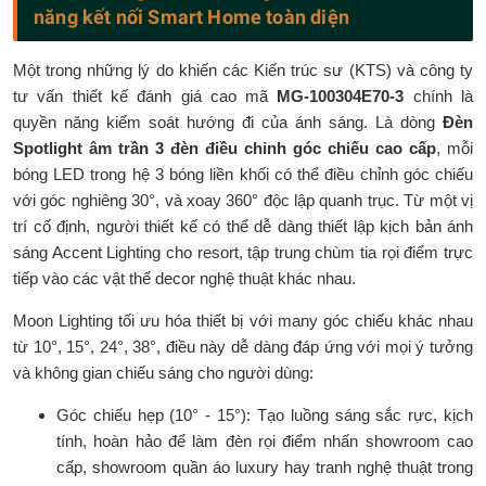
năng kết nối Smart Home toàn diện
Một trong những lý do khiến các Kiến trúc sư (KTS) và công ty
tư vấn thiết kế đánh giá cao mã
MG-100304E70-3
chính là
quyền năng kiểm soát hướng đi của ánh sáng. Là dòng
Đèn
Spotlight âm trần 3 đèn điều chỉnh góc chiếu cao cấp
, mỗi
bóng LED trong hệ 3 bóng liền khối có thể điều chỉnh góc chiếu
với góc nghiêng 30°, và xoay 360° độc lập quanh trục. Từ một vị
trí cố định, người thiết kế có thể dễ dàng thiết lập kịch bản ánh
sáng Accent Lighting cho resort, tập trung chùm tia rọi điểm trực
tiếp vào các vật thể decor nghệ thuật khác nhau.
Moon Lighting tối ưu hóa thiết bị với many góc chiếu khác nhau
từ 10°, 15°, 24°, 38°, điều này dễ dàng đáp ứng với mọi ý tưởng
và không gian chiếu sáng cho người dùng:
Góc chiếu hẹp (10° - 15°): Tạo luồng sáng sắc rực, kịch
tính, hoàn hảo để làm đèn rọi điểm nhấn showroom cao
cấp, showroom quần áo luxury hay tranh nghệ thuật trong