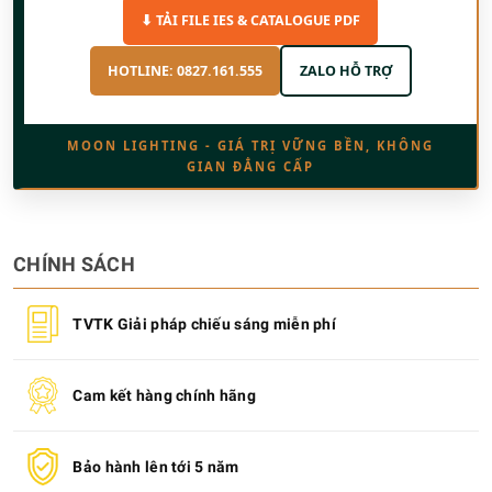
⬇ TẢI FILE IES & CATALOGUE PDF
HOTLINE: 0827.161.555
ZALO HỖ TRỢ
MOON LIGHTING - GIÁ TRỊ VỮNG BỀN, KHÔNG
GIAN ĐẲNG CẤP
CHÍNH SÁCH
TVTK Giải pháp chiếu sáng miễn phí
Cam kết hàng chính hãng
Bảo hành lên tới 5 năm