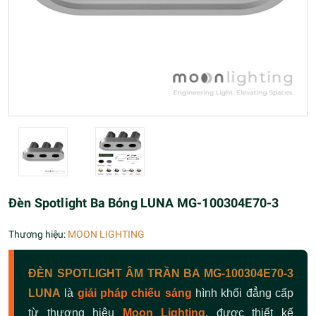
Đèn Spotlight Ba Bóng LUNA MG-100304E70-3
Thương hiệu:
MOON LIGHTING
ĐÈN SPOTLIGHT ÂM TRẦN BA MG-100304E70-3
LUNA
là
giải pháp chiếu sáng
hình khối đẳng cấp
từ thương hiệu
Moon Lighting
, được thiết kế