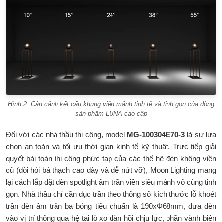
Hình 2: Cận cảnh kết cấu khung viền mảnh tinh tế và tinh gọn của dòng
sản phẩm LUNA cao cấp
Đối với các nhà thầu thi công, model
MG-100304E70-3
là sự lựa
chọn an toàn và tối ưu thời gian kinh tế kỹ thuật. Trực tiếp giải
quyết bài toán thi công phức tạp của các thế hệ đèn không viền
cũ (đòi hỏi bả thạch cao dày và dễ nứt vỡ), Moon Lighting mang
lại cách lắp đặt đèn spotlight âm trần viền siêu mảnh vô cùng tinh
gọn. Nhà thầu chỉ cần đục trần theo thông số kích thước lỗ khoét
trần đèn âm trần ba bóng tiêu chuẩn là 190xΦ68mm, đưa đèn
vào vị trí thông qua hệ tai lò xo đàn hồi chịu lực, phần vành biên