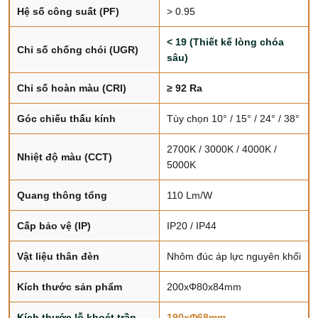
Hệ số công suất (PF)
> 0.95
< 19 (Thiết kế lòng chóa
Chỉ số chống chói (UGR)
sâu)
Chỉ số hoàn màu (CRI)
≥ 92 Ra
Góc chiếu thấu kính
Tùy chọn 10° / 15° / 24° / 38°
2700K / 3000K / 4000K /
Nhiệt độ màu (CCT)
5000K
Quang thông tổng
110 Lm/W
Cấp bảo vệ (IP)
IP20 / IP44
Vật liệu thân đèn
Nhôm đúc áp lực nguyên khối
Kích thước sản phẩm
200xΦ80x84mm
Kích thước lỗ khoét trần
190xΦ68mm