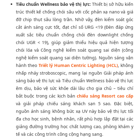
Tiêu chuẩn Wellness bảo vệ thị lực:
Thiết bị sở hữu kiến
trúc thiết kế chống chói sâu với cốc phản xạ nano và giá
đỡ chip thụt sâu lòng trần. Nhờ vậy, đèn kiểm soát góc
cắt ánh sáng cực tốt, đạt chỉ số URG <19 (Đèn đáp ứng
xuất sắc tiêu chuẩn chống chói đèn downlight chống
chói UGR < 19), giúp giảm thiểu hiệu quả hiện tượng
chói lóa và Công nghệ kiểm soát quang sai diện (công
nghệ kiểm soát quang sai diện tường). Nguồn sáng vận
hành theo
Triết lý Human Centric Lighting (HCL)
, không
nhấp nháy stroboscopic, mang lại nguồn Giải pháp ánh
sáng bảo vệ thị lực và Tiêu chuẩn Wellness bảo vệ thị lực
êm dịu, bảo vệ sức khỏe dài lâu cho gia chủ – tiêu chí
bắt buộc trong các kịch bản
chiếu sáng Resort cao cấp
và giải pháp chiếu sáng khách sạn 5 sao. Đặc biệt,
nguồn ánh sáng không bức xạ UV này bảo vệ thị lực tối
đa cho học sinh, bệnh nhân, rất phù hợp lắp đặt tại các
giảng đường trường học chất lượng cao, phòng khám y
tế và các công trình công cộng hạng sang.