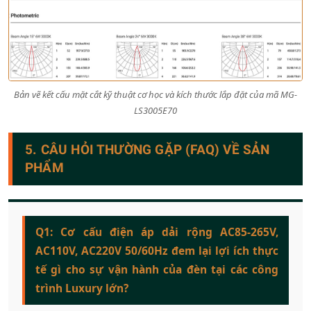
Bản vẽ kết cấu mặt cắt kỹ thuật cơ học và kích thước lắp đặt của mã MG-
LS3005E70
5. CÂU HỎI THƯỜNG GẶP (FAQ) VỀ SẢN
PHẨM
Q1: Cơ cấu điện áp dải rộng AC85-265V,
AC110V, AC220V 50/60Hz đem lại lợi ích thực
tế gì cho sự vận hành của đèn tại các công
trình Luxury lớn?