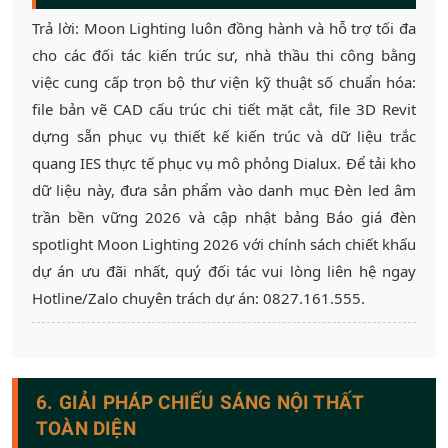
Trả lời: Moon Lighting luôn đồng hành và hỗ trợ tối đa
cho các đối tác kiến trúc sư, nhà thầu thi công bằng
việc cung cấp trọn bộ thư viện kỹ thuật số chuẩn hóa:
file bản vẽ CAD cấu trúc chi tiết mặt cắt, file 3D Revit
dựng sẵn phục vụ thiết kế kiến trúc và dữ liệu trắc
quang IES thực tế phục vụ mô phỏng Dialux. Để tải kho
dữ liệu này, đưa sản phẩm vào danh mục Đèn led âm
trần bền vững 2026 và cập nhật bảng Báo giá đèn
spotlight Moon Lighting 2026 với chính sách chiết khấu
dự án ưu đãi nhất, quý đối tác vui lòng liên hệ ngay
Hotline/Zalo chuyên trách dự án: 0827.161.555.
6. GIẢI PHÁP CHIẾU SÁNG NỘI THẤT
TOÀN DIỆN