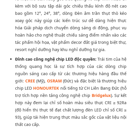
kèm với bộ sưu tập dải góc chiếu thấu kính độ nét cao
bao gồm 12°, 24°, 38°, dòng Đèn âm trần thụt thò kéo
xoay góc này giúp các kiến trúc sư dễ dàng hiện thực
hóa Giải pháp dịch chuyển dòng sáng di động, phục vụ
hoàn hảo cho nghệ thuật chiếu sáng điểm nhấn vào các
tác phẩm hội họa, vật phẩm decor đắt giá trong biệt thự,
resort nghỉ dưỡng hay khu nghỉ dưỡng tư gia.
Đỉnh cao công nghệ chip LED độc quyền:
Trái tim của hệ
thống quang học là sự tích hợp của các dòng chip
nguồn sáng cao cấp từ các thương hiệu hàng đầu thế
giới:
CREE
(Mỹ),
OSRAM
(Đức) và đặc biệt là thương hiệu
chip LED
HONOURTEK
nổi tiếng từ CH Liên Bang Đức (hỗ
trợ tích hợp nền tảng công nghệ chip
Bridgelux
). Sự kết
hợp này đem lại chỉ số hoàn màu siêu thực CRI ≥ 92Ra
(độ hiển thị thực tế đạt chất lượng đèn LED chỉ số CRI ≥
93), giúp tái hiện trung thực màu sắc gốc của vật liệu nội
thất cao cấp.