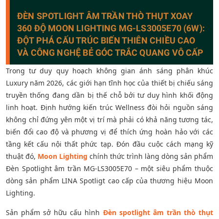
ĐÈN SPOTLIGHT ÂM TRẦN THÒ THỤT XOAY
360 ĐỘ MOON LIGHTING MG-LS3005E70 (6W):
ĐỘT PHÁ CẤU TRÚC BIẾN THIÊN CHIỀU CAO
VÀ CÔNG NGHỆ BẺ GÓC TRẮC QUANG VÔ CẤP
Trong tư duy quy hoạch không gian ánh sáng phân khúc
Luxury năm 2026, các giới hạn tĩnh học của thiết bị chiếu sáng
truyền thống đang dần bị thế chỗ bởi tư duy hình khối động
linh hoạt. Định hướng kiến trúc Wellness đòi hỏi nguồn sáng
không chỉ đứng yên một vị trí mà phải có khả năng tương tác,
biến đổi cao độ và phương vị để thích ứng hoàn hảo với các
tầng kết cấu nội thất phức tạp. Đón đầu cuộc cách mạng kỹ
thuật đó,
Moon Lighting
chính thức trình làng dòng sản phẩm
Đèn Spotlight âm trần MG-LS3005E70 – một siêu phẩm thuộc
dòng sản phẩm LINA Spotligt cao cấp của thương hiệu Moon
Lighting.
Sản phẩm sở hữu cấu hình
Đèn spotlight âm trần thò thụt