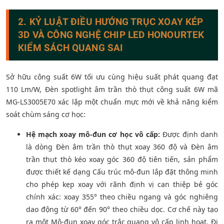
2. KỶ LUẬT ĐIỀU HƯỚNG TRỤC XOAY KÉP
3D VÀ CÔNG NGHỆ CHIP LED HONOURTEK
KIỂM SÁCH QUANG SAI
Sở hữu công suất 6W tối ưu cùng hiệu suất phát quang đạt
110 Lm/W, Đèn spotlight âm trần thò thụt công suất 6W mã
MG-LS3005E70 xác lập một chuẩn mực mới về khả năng kiểm
soát chùm sáng cơ học:
Hệ mạch xoay mô-đun cơ học vô cấp:
Được định danh
là dòng Đèn âm trần thò thụt xoay 360 độ và Đèn âm
trần thụt thò kéo xoay góc 360 độ tiên tiến, sản phẩm
được thiết kế dạng Cấu trúc mô-đun lắp đặt thông minh
cho phép kẹp xoay với rãnh định vị can thiệp bẻ góc
chính xác: xoay 355° theo chiều ngang và góc nghiêng
dao động từ 60° đến 90° theo chiều dọc. Cơ chế này tạo
ra một Mô-đun xoay góc trắc quang vô cấp linh hoạt. Đi