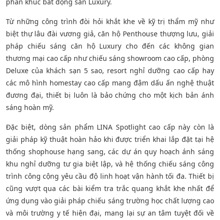
phân khúc bất động sản Luxury.
Từ những công trình đòi hỏi khắt khe về kỹ trị thẩm mỹ như
biệt thự lâu đài vương giả, căn hộ Penthouse thượng lưu, giải
pháp chiếu sáng căn hộ Luxury cho đến các không gian
thương mại cao cấp như chiếu sáng showroom cao cấp, phòng
Deluxe của khách sạn 5 sao, resort nghỉ dưỡng cao cấp hay
các mô hình homestay cao cấp mang đậm dấu ấn nghệ thuật
đương đại, thiết bị luôn là bảo chứng cho một kịch bản ánh
sáng hoàn mỹ.
Đặc biệt, dòng sản phẩm LINA Spotlight cao cấp này còn là
giải pháp kỹ thuật hoàn hảo khi được triển khai lắp đặt tại hệ
thống shophouse hạng sang, các dự án quy hoạch ánh sáng
khu nghỉ dưỡng tư gia biệt lập, và hệ thống chiếu sáng công
trình công cộng yêu cầu độ linh hoạt vận hành tối đa. Thiết bị
cũng vượt qua các bài kiểm tra trắc quang khắt khe nhất để
ứng dụng vào giải pháp chiếu sáng trường học chất lượng cao
và môi trường y tế hiện đại, mang lại sự an tâm tuyệt đối về