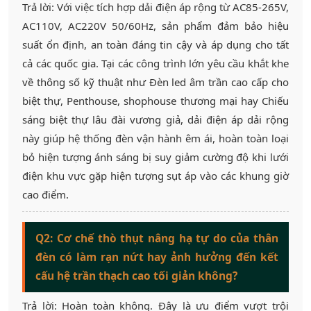
Trả lời: Với việc tích hợp dải điện áp rộng từ AC85-265V,
AC110V, AC220V 50/60Hz, sản phẩm đảm bảo hiệu
suất ổn định, an toàn đáng tin cậy và áp dụng cho tất
cả các quốc gia. Tại các công trình lớn yêu cầu khắt khe
về thông số kỹ thuật như Đèn led âm trần cao cấp cho
biệt thự, Penthouse, shophouse thương mại hay Chiếu
sáng biệt thự lâu đài vương giả, dải điện áp dải rộng
này giúp hệ thống đèn vận hành êm ái, hoàn toàn loại
bỏ hiện tượng ánh sáng bị suy giảm cường độ khi lưới
điện khu vực gặp hiện tượng sụt áp vào các khung giờ
cao điểm.
Q2: Cơ chế thò thụt nâng hạ tự do của thân
đèn có làm rạn nứt hay ảnh hưởng đến kết
cấu hệ trần thạch cao tối giản không?
Trả lời: Hoàn toàn không. Đây là ưu điểm vượt trội