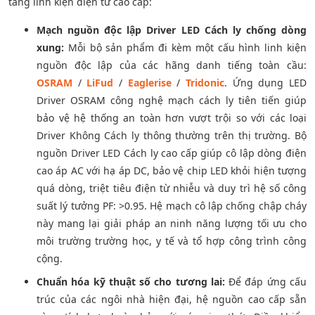
tảng linh kiện điện tử cao cấp:
Mạch nguồn độc lập Driver LED Cách ly chống dòng
xung:
Mỗi bộ sản phẩm đi kèm một cấu hình linh kiện
nguồn độc lập của các hãng danh tiếng toàn cầu:
OSRAM
/
LiFud
/
Eaglerise
/
Tridonic
. Ứng dụng LED
Driver OSRAM công nghệ mạch cách ly tiên tiến giúp
bảo vệ hệ thống an toàn hơn vượt trội so với các loại
Driver Không Cách ly thông thường trên thị trường. Bộ
nguồn Driver LED Cách ly cao cấp giúp cô lập dòng điện
cao áp AC với hạ áp DC, bảo vệ chip LED khỏi hiện tượng
quá dòng, triệt tiêu điện từ nhiễu và duy trì hệ số công
suất lý tưởng PF: >0.95. Hệ mạch cô lập chống chập cháy
này mang lại giải pháp an ninh năng lượng tối ưu cho
môi trường trường học, y tế và tổ hợp công trình công
cộng.
Chuẩn hóa kỹ thuật số cho tương lai:
Để đáp ứng cấu
trúc của các ngôi nhà hiện đại, hệ nguồn cao cấp sẵn