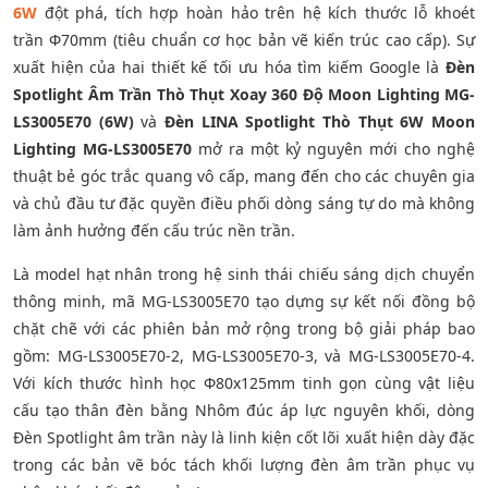
6W
đột phá, tích hợp hoàn hảo trên hệ kích thước lỗ khoét
trần Φ70mm (tiêu chuẩn cơ học bản vẽ kiến trúc cao cấp). Sự
xuất hiện của hai thiết kế tối ưu hóa tìm kiếm Google là
Đèn
Spotlight Âm Trần Thò Thụt Xoay 360 Độ Moon Lighting MG-
LS3005E70 (6W)
và
Đèn LINA Spotlight Thò Thụt 6W Moon
Lighting MG-LS3005E70
mở ra một kỷ nguyên mới cho nghệ
thuật bẻ góc trắc quang vô cấp, mang đến cho các chuyên gia
và chủ đầu tư đặc quyền điều phối dòng sáng tự do mà không
làm ảnh hưởng đến cấu trúc nền trần.
Là model hạt nhân trong hệ sinh thái chiếu sáng dịch chuyển
thông minh, mã MG-LS3005E70 tạo dựng sự kết nối đồng bộ
chặt chẽ với các phiên bản mở rộng trong bộ giải pháp bao
gồm: MG-LS3005E70-2, MG-LS3005E70-3, và MG-LS3005E70-4.
Với kích thước hình học Φ80x125mm tinh gọn cùng vật liệu
cấu tạo thân đèn bằng Nhôm đúc áp lực nguyên khối, dòng
Đèn Spotlight âm trần này là linh kiện cốt lõi xuất hiện dày đặc
trong các bản vẽ bóc tách khối lượng đèn âm trần phục vụ