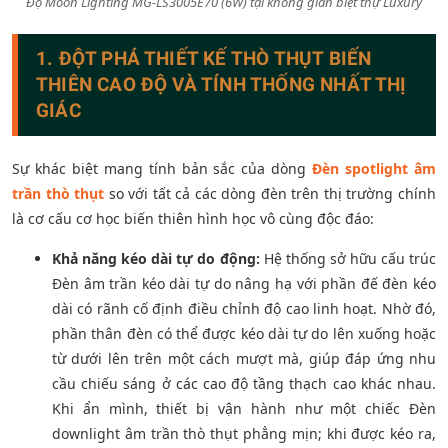
Độ Moon Lighting MG-LS3005E70 (6W) tại không gian biệt thự Luxury
1. ĐỘT PHÁ THIẾT KẾ THÒ THỤT BIẾN
THIÊN CAO ĐỘ VÀ TÍNH THỐNG NHẤT THỊ
GIÁC
Sự khác biệt mang tính bản sắc của dòng
Đèn spotlight âm
trần thò thụt
so với tất cả các dòng đèn trên thị trường chính
là cơ cấu cơ học biến thiên hình học vô cùng độc đáo:
Khả năng kéo dài tự do động:
Hệ thống sở hữu cấu trúc
Đèn âm trần kéo dài tự do nâng hạ với phần đế đèn kéo
dài có rãnh cố định điều chỉnh độ cao linh hoạt. Nhờ đó,
phần thân đèn có thể được kéo dài tự do lên xuống hoặc
từ dưới lên trên một cách mượt mà, giúp đáp ứng nhu
cầu chiếu sáng ở các cao độ tầng thạch cao khác nhau.
Khi ẩn mình, thiết bị vận hành như một chiếc Đèn
downlight âm trần thò thụt phẳng mịn; khi được kéo ra,