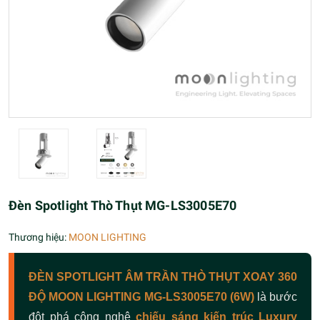
Đèn Spotlight Thò Thụt MG-LS3005E70
Thương hiệu:
MOON LIGHTING
ĐÈN SPOTLIGHT ÂM TRẦN THÒ THỤT XOAY 360
ĐỘ MOON LIGHTING MG-LS3005E70 (6W)
là bước
đột phá công nghệ
chiếu sáng kiến trúc Luxury