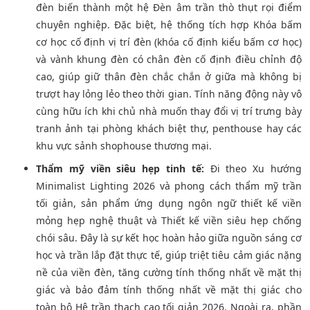
đèn biến thành một hệ Đèn âm trần thò thụt rọi điểm
chuyên nghiệp. Đặc biệt, hệ thống tích hợp Khóa bấm
cơ học cố định vị trí đèn (khóa cố định kiểu bấm cơ học)
và vành khung đèn có chân đèn cố định điều chỉnh độ
cao, giúp giữ thân đèn chắc chắn ở giữa mà không bị
trượt hay lỏng lẻo theo thời gian. Tính năng động này vô
cùng hữu ích khi chủ nhà muốn thay đổi vị trí trưng bày
tranh ảnh tại phòng khách biệt thự, penthouse hay các
khu vực sảnh shophouse thương mại.
Thẩm mỹ viền siêu hẹp tinh tế:
Đi theo Xu hướng
Minimalist Lighting 2026 và phong cách thẩm mỹ trần
tối giản, sản phẩm ứng dụng ngôn ngữ thiết kế viền
mỏng hẹp nghệ thuật và Thiết kế viền siêu hẹp chống
chói sâu. Đây là sự kết học hoàn hảo giữa nguồn sáng cơ
học và trần lắp đặt thực tế, giúp triệt tiêu cảm giác nặng
nề của viền đèn, tăng cường tính thống nhất về mặt thị
giác và bảo đảm tính thống nhất về mặt thị giác cho
toàn bộ Hệ trần thạch cao tối giản 2026. Ngoài ra, phần