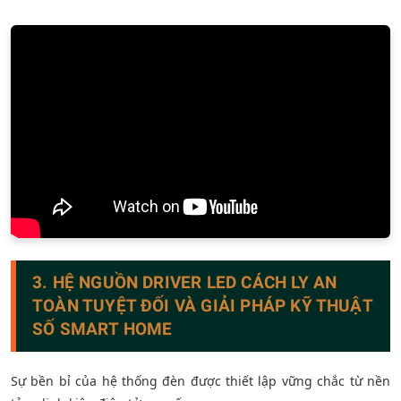
3. HỆ NGUỒN DRIVER LED CÁCH LY AN
TOÀN TUYỆT ĐỐI VÀ GIẢI PHÁP KỸ THUẬT
SỐ SMART HOME
Sự bền bỉ của hệ thống đèn được thiết lập vững chắc từ nền