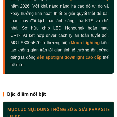
năm 2026. Với khả năng nâng hạ cao độ tự do và
xoay hướng linh hoạt, thiết bị giải quyết triệt để bài
toán thay đổi kịch bản ánh sáng của KTS và chủ
nhà. Sở hữu chip LED Honourtek hoàn màu
CRI>=93 kết hợp driver cách ly an toàn tuyệt đối,
MG-LS3005E70 từ thương hiệu
Moon Lighting
kiến
tạo không gian trần tối giản tinh tế trường tồn, xứng
đáng là dòng
đèn spotlight downlight cao cấp
thế
hệ mới.
Đặc điểm nổi bật
MỤC LỤC NỘI DUNG THÔNG SỐ & GIẢI PHÁP SITE
LINKS