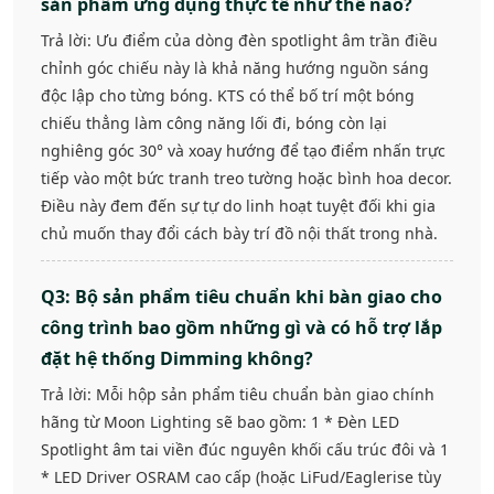
sản phẩm ứng dụng thực tế như thế nào?
Trả lời: Ưu điểm của dòng đèn spotlight âm trần điều
chỉnh góc chiếu này là khả năng hướng nguồn sáng
độc lập cho từng bóng. KTS có thể bố trí một bóng
chiếu thẳng làm công năng lối đi, bóng còn lại
nghiêng góc 30° và xoay hướng để tạo điểm nhấn trực
tiếp vào một bức tranh treo tường hoặc bình hoa decor.
Điều này đem đến sự tự do linh hoạt tuyệt đối khi gia
chủ muốn thay đổi cách bày trí đồ nội thất trong nhà.
Q3: Bộ sản phẩm tiêu chuẩn khi bàn giao cho
công trình bao gồm những gì và có hỗ trợ lắp
đặt hệ thống Dimming không?
Trả lời: Mỗi hộp sản phẩm tiêu chuẩn bàn giao chính
hãng từ Moon Lighting sẽ bao gồm: 1 * Đèn LED
Spotlight âm tai viền đúc nguyên khối cấu trúc đôi và 1
* LED Driver OSRAM cao cấp (hoặc LiFud/Eaglerise tùy