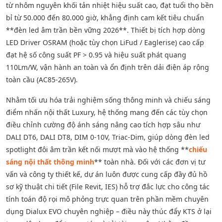
từ nhôm nguyên khối tản nhiệt hiệu suất cao, đạt tuổi thọ bền
bỉ từ 50.000 đến 80.000 giờ, khẳng định cam kết tiêu chuẩn
**đèn led âm trần bền vững 2026**. Thiết bị tích hợp dòng
LED Driver OSRAM (hoặc tùy chọn LiFud / Eaglerise) cao cấp
đạt hệ số công suất PF > 0.95 và hiệu suất phát quang
110Lm/W, vận hành an toàn và ổn định trên dải điện áp rộng
toàn cầu (AC85-265V).
Nhằm tối ưu hóa trải nghiệm sống thông minh và chiếu sáng
điểm nhấn nội thất Luxury, hệ thống mang đến các tùy chọn
điều chỉnh cường độ ánh sáng nâng cao tích hợp sâu như
DALI DT6, DALI DT8, DIM 0-10V, Triac-Dim, giúp dòng đèn led
spotlight đôi âm trần kết nối mượt mà vào hệ thống **
chiếu
sáng nội thất thông minh
** toàn nhà. Đối với các đơn vị tư
vấn và công ty thiết kế, dự án luôn được cung cấp đầy đủ hồ
sơ kỹ thuật chi tiết (File Revit, IES) hỗ trợ đắc lực cho công tác
tính toán độ rọi mô phỏng trực quan trên phần mềm chuyên
dụng Dialux EVO chuyên nghiệp – điều này thúc đẩy KTS ở lại