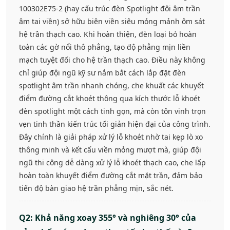
100302E75-2 (hay cấu trúc đèn Spotlight đôi âm trần
âm tai viền) sở hữu biên viền siêu mỏng mảnh ôm sát
hệ trần thạch cao. Khi hoàn thiện, đèn loại bỏ hoàn
toàn các gờ nổi thô phẳng, tạo độ phẳng mịn liền
mạch tuyệt đối cho hệ trần thạch cao. Điều này không
chỉ giúp đội ngũ kỹ sư nắm bắt cách lắp đặt đèn
spotlight âm trần nhanh chóng, che khuất các khuyết
điểm đường cắt khoét thông qua kích thước lỗ khoét
đèn spotlight một cách tinh gọn, mà còn tôn vinh trọn
vẹn tinh thần kiến trúc tối giản hiện đại của công trình.
Đây chính là giải pháp xử lý lỗ khoét nhờ tai kẹp lò xo
thông minh và kết cấu viền mỏng mượt mà, giúp đội
ngũ thi công dễ dàng xử lý lỗ khoét thạch cao, che lấp
hoàn toàn khuyết điểm đường cắt mặt trần, đảm bảo
tiến độ bàn giao hệ trần phẳng mịn, sắc nét.
Q2: Khả năng xoay 355° và nghiêng 30° của