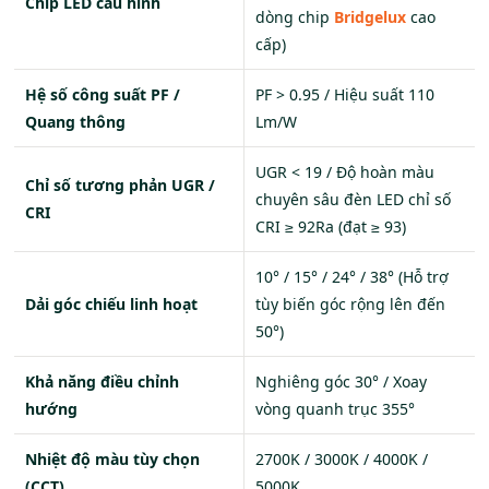
Chip LED cấu hình
dòng chip
Bridgelux
cao
cấp)
Hệ số công suất PF /
PF > 0.95 / Hiệu suất 110
Quang thông
Lm/W
UGR < 19 / Độ hoàn màu
Chỉ số tương phản UGR /
chuyên sâu đèn LED chỉ số
CRI
CRI ≥ 92Ra (đạt ≥ 93)
10° / 15° / 24° / 38° (Hỗ trợ
Dải góc chiếu linh hoạt
tùy biến góc rộng lên đến
50°)
Khả năng điều chỉnh
Nghiêng góc 30° / Xoay
hướng
vòng quanh trục 355°
Nhiệt độ màu tùy chọn
2700K / 3000K / 4000K /
(CCT)
5000K