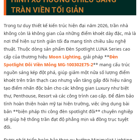
TRÀN VIỀN TỐI GIẢN
Trong tư duy thiết kế kiến trúc hiện đại năm 2026, trần nhà
không còn là không gian của những điểm khoét dày đặc, mà là
nơi thể hiện sự tinh giản tối đa mang tính chiều sâu nghệ
thuật. Thuộc dòng sản phẩm Đèn Spotlight LUNA Series cao
cấp của thương hiệu
Moon Lighting
, giải pháp **
Đèn
Spotlight Đôi Viền Mỏng MG-100302E75-2
** mang cấu trúc
nguồn sáng kép đột phá, giúp giảm một nửa số lượng điểm
khoét trên trần thạch cao nhưng vẫn tăng gấp đôi hiệu năng
tạo điểm nhấn độc bản cho các không gian Luxury như biệt
thự, Penthouse, Resort và các công trình cao cấp. Để đảm bảo
tính hoàn thiện hoàn mỹ tại hiện trường, việc ứng dụng bài
bản **biện pháp thi công đèn spotlight đôi** chuyên nghiệp
sẽ giúp hệ thống trần đạt độ phẳng mịn và đồng trục tuyệt
đối.
Được phát triển hoàn hảo theo xu hướng Minimalist Lighting