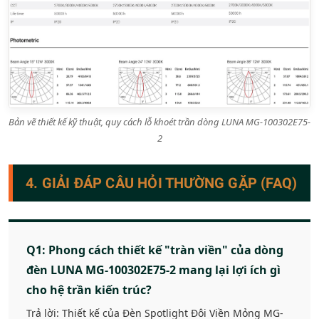
Bản vẽ thiết kế kỹ thuật, quy cách lỗ khoét trần dòng LUNA MG-100302E75-
2
4. GIẢI ĐÁP CÂU HỎI THƯỜNG GẶP (FAQ)
Q1: Phong cách thiết kế "tràn viền" của dòng
đèn LUNA MG-100302E75-2 mang lại lợi ích gì
cho hệ trần kiến trúc?
Trả lời: Thiết kế của Đèn Spotlight Đôi Viền Mỏng MG-