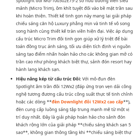
Spotlight đôi MG-100302E75-2 sở hữu đường viền siêu
mảnh (Micro Trim), ôm khít tuyệt đối vào bề mặt trần sau
khi hoàn thiện. Thiết kế tinh gọn này mang lại giải pháp
chiếu sáng căn hộ Luxury phẳng mịn và tinh tế vô song
song hành cùng thiết kế tràn viền hiện đại. Việc áp dụng
cấu trúc Micro Trim đôi tinh gọn giúp xử lý triệt để bài
toán đồng trục ánh sáng, tối ưu diện tích định vị nguồn
sáng tạo điểm nhấn hoàn hảo cho các không gian mở có
trần cao như phòng khách biệt thự, sảnh đón resort hay
hành lang khách sạn.
Hiệu năng kép từ cấu trúc Đôi:
Với mô-đun đèn
Spotlight âm trần đôi 12Wx2 (đáp ứng trọn vẹn dải công
nghệ tương đương cấu trúc công suất thực tế tinh chỉnh
hoặc các dòng **
đèn Downlight đôi 12Wx2 cao cấp
**),
đèn cung cấp luồng sáng tập trung mạnh mẽ từ một vị
trí duy nhất. Đây là giải pháp hoàn hảo cho sảnh đón
khách rộng lớn của giải pháp **chiếu sáng khách sạn 5
sao**, không gian thông tầng khi **chiếu sáng biệt thự