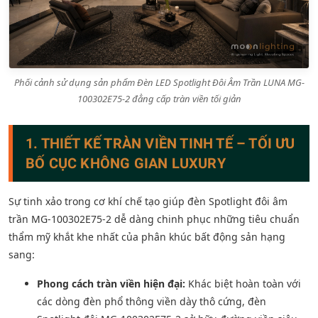
Phối cảnh sử dụng sản phẩm Đèn LED Spotlight Đôi Âm Trần LUNA MG-
100302E75-2 đẳng cấp tràn viền tối giản
1. THIẾT KẾ TRÀN VIỀN TINH TẾ – TỐI ƯU
BỐ CỤC KHÔNG GIAN LUXURY
Sự tinh xảo trong cơ khí chế tạo giúp đèn Spotlight đôi âm
trần MG-100302E75-2 dễ dàng chinh phục những tiêu chuẩn
thẩm mỹ khắt khe nhất của phân khúc bất động sản hạng
sang:
Phong cách tràn viền hiện đại:
Khác biệt hoàn toàn với
các dòng đèn phổ thông viền dày thô cứng, đèn