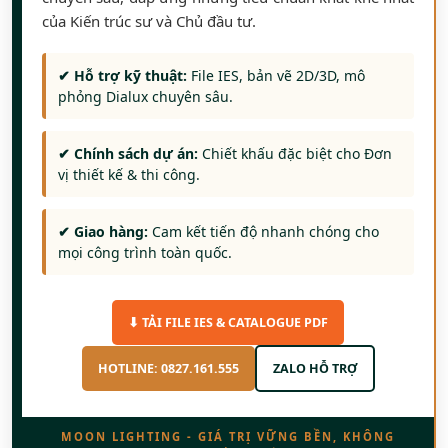
của Kiến trúc sư và Chủ đầu tư.
✔ Hỗ trợ kỹ thuật:
File IES, bản vẽ 2D/3D, mô
phỏng Dialux chuyên sâu.
✔ Chính sách dự án:
Chiết khấu đặc biệt cho Đơn
vị thiết kế & thi công.
✔ Giao hàng:
Cam kết tiến độ nhanh chóng cho
mọi công trình toàn quốc.
⬇ TẢI FILE IES & CATALOGUE PDF
HOTLINE: 0827.161.555
ZALO HỖ TRỢ
MOON LIGHTING - GIÁ TRỊ VỮNG BỀN, KHÔNG