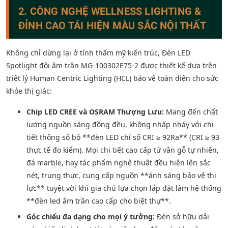
2. CÔNG NGHỆ WELLNESS LIGHTING &
ĐỈNH CAO TÁI HIỆN MÀU SẮC NỘI THẤT
Không chỉ dừng lại ở tính thẩm mỹ kiến trúc, Đèn LED
Spotlight đôi âm trần MG-100302E75-2 được thiết kế dựa trên
triết lý Human Centric Lighting (HCL) bảo vệ toàn diện cho sức
khỏe thị giác:
Chip LED CREE và OSRAM Thượng Lưu:
Mang đến chất
lượng nguồn sáng đồng đều, không nhấp nháy với chi
tiết thông số bộ **đèn LED chỉ số CRI ≥ 92Ra** (CRI ≥ 93
thực tế đo kiểm). Mọi chi tiết cao cấp từ vân gỗ tự nhiên,
đá marble, hay tác phẩm nghệ thuật đều hiện lên sắc
nét, trung thực, cung cấp nguồn **ánh sáng bảo vệ thị
lực** tuyệt vời khi gia chủ lựa chọn lắp đặt làm hệ thống
**đèn led âm trần cao cấp cho biệt thự**.
Góc chiếu đa dạng cho mọi ý tưởng:
Đèn sở hữu dải