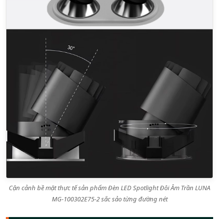
Cận cảnh bề mặt thực tế sản phẩm Đèn LED Spotlight Đôi Âm Trần LUNA
MG-100302E75-2 sắc sảo từng đường nét