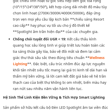
góc chiếu linh hoạt từ góc siêu hẹp đến góc tỏa rộng
(10°/15°/24°/38°/50°), kết hợp cùng dải nhiệt độ màu tùy
chọn linh hoạt (2700K/3000K/4000K/5000K), đáp ứng
trọn vẹn mọi yêu cầu lập kịch bản **chiếu sáng Resort
cao cấp** hay phục vụ tối ưu cho ý đồ thiết kế
**Spotlight âm trần hiện đại** của các chuyên gia.
Chống chói tuyệt đối UGR < 19:
Kết cấu thấu kính
quang học sâu lòng tinh vi giúp triệt lưu hoàn toàn các
tia sáng thừa gây lóa, bảo vệ đôi mắt và đem lại cảm
giác thư thái sâu sắc theo đúng tiêu chuẩn **
Wellness
Lighting
**. Đặc biệt, cấu trúc nhôm đúc áp lực nguyên
khối tản nhiệt siêu tốc mang lại giá trị kinh tế dài hạn và
thẩm mỹ bền vững, là lời cam kết đắt giá bảo vệ hệ trần
thạch cao của biệt thự không bị om nhiệt, biến màu hay
rạn nứt sau nhiều năm vận hành liên tục.
Hệ Sinh Thế Linh Kiện Bền Vững & Tích Hợp Smart Lighting
Sản phẩm sở hữu kết cấu bộ Đèn LED Spotlight âm tai viền đúc