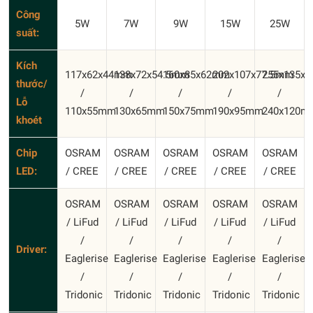
Công
5W
7W
9W
15W
25W
suất:
Kích
117x62x44mm
138x72x54.5mm
160x85x62mm
202x107x77.5mm
255x135x
thước/
/
/
/
/
/
Lỗ
110x55mm
130x65mm
150x75mm
190x95mm
240x120m
khoét
Chip
OSRAM
OSRAM
OSRAM
OSRAM
OSRAM
LED:
/ CREE
/ CREE
/ CREE
/ CREE
/ CREE
OSRAM
OSRAM
OSRAM
OSRAM
OSRAM
/ LiFud
/ LiFud
/ LiFud
/ LiFud
/ LiFud
/
/
/
/
/
Driver:
Eaglerise
Eaglerise
Eaglerise
Eaglerise
Eaglerise
/
/
/
/
/
Tridonic
Tridonic
Tridonic
Tridonic
Tridonic