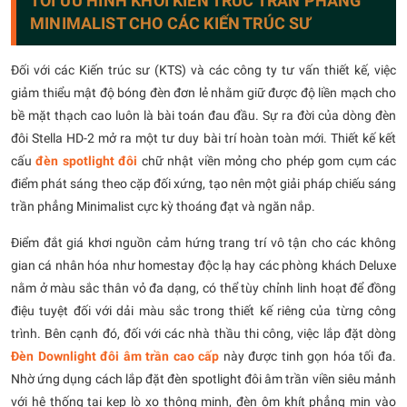
TỐI ƯU HÌNH KHỐI KIẾN TRÚC TRẦN PHẲNG
MINIMALIST CHO CÁC KIẾN TRÚC SƯ
Đối với các Kiến trúc sư (KTS) và các công ty tư vấn thiết kế, việc
giảm thiểu mật độ bóng đèn đơn lẻ nhằm giữ được độ liền mạch cho
bề mặt thạch cao luôn là bài toán đau đầu. Sự ra đời của dòng đèn
đôi Stella HD-2 mở ra một tư duy bài trí hoàn toàn mới. Thiết kế kết
cấu
đèn spotlight đôi
chữ nhật viền mỏng cho phép gom cụm các
điểm phát sáng theo cặp đối xứng, tạo nên một giải pháp chiếu sáng
trần phẳng Minimalist cực kỳ thoáng đạt và ngăn nắp.
Điểm đắt giá khơi nguồn cảm hứng trang trí vô tận cho các không
gian cá nhân hóa như homestay độc lạ hay các phòng khách Deluxe
nằm ở màu sắc thân vỏ đa dạng, có thể tùy chỉnh linh hoạt để đồng
điệu tuyệt đối với dải màu sắc trong thiết kế riêng của từng công
trình. Bên cạnh đó, đối với các nhà thầu thi công, việc lắp đặt dòng
Đèn Downlight đôi âm trần cao cấp
này được tinh gọn hóa tối đa.
Nhờ ứng dụng cách lắp đặt đèn spotlight đôi âm trần viền siêu mảnh
với hệ thống tai kẹp lò xo thông minh, đèn ôm khít phẳng mịn vào