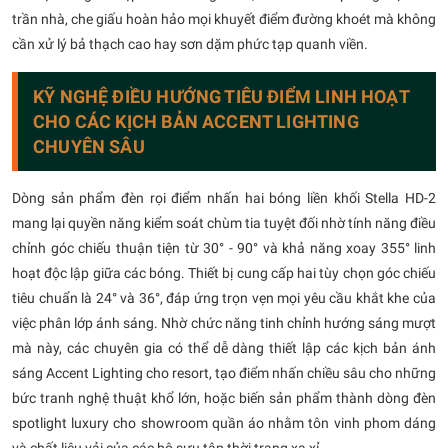
trần nhà, che giấu hoàn hảo mọi khuyết điểm đường khoét mà không
cần xử lý bả thạch cao hay sơn dặm phức tạp quanh viền.
KỸ NGHỆ ĐIỀU HƯỚNG TIÊU ĐIỂM LINH HOẠT
CHO CÁC KỊCH BẢN ACCENT LIGHTING
CHUYÊN SÂU
Dòng sản phẩm đèn rọi điểm nhấn hai bóng liền khối Stella HD-2
mang lại quyền năng kiểm soát chùm tia tuyệt đối nhờ tính năng điều
chỉnh góc chiếu thuận tiện từ 30° - 90° và khả năng xoay 355° linh
hoạt độc lập giữa các bóng. Thiết bị cung cấp hai tùy chọn góc chiếu
tiêu chuẩn là 24° và 36°, đáp ứng trọn vẹn mọi yêu cầu khắt khe của
việc phân lớp ánh sáng. Nhờ chức năng tinh chỉnh hướng sáng mượt
mà này, các chuyên gia có thể dễ dàng thiết lập các kịch bản ánh
sáng Accent Lighting cho resort, tạo điểm nhấn chiều sâu cho những
bức tranh nghệ thuật khổ lớn, hoặc biến sản phẩm thành dòng đèn
spotlight luxury cho showroom quần áo nhằm tôn vinh phom dáng