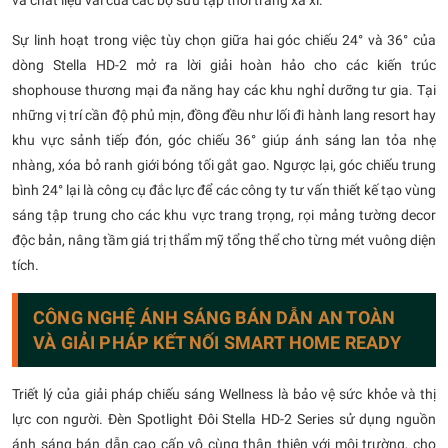
và chất liệu vải của các bộ sưu tập thời trang xa xỉ.
Sự linh hoạt trong việc tùy chọn giữa hai góc chiếu 24° và 36° của
dòng Stella HD-2 mở ra lời giải hoàn hảo cho các kiến trúc
shophouse thương mại đa năng hay các khu nghỉ dưỡng tư gia. Tại
những vị trí cần độ phủ mịn, đồng đều như lối đi hành lang resort hay
khu vực sảnh tiếp đón, góc chiếu 36° giúp ánh sáng lan tỏa nhẹ
nhàng, xóa bỏ ranh giới bóng tối gắt gao. Ngược lại, góc chiếu trung
bình 24° lại là công cụ đắc lực để các công ty tư vấn thiết kế tạo vùng
sáng tập trung cho các khu vực trang trọng, rọi mảng tường decor
độc bản, nâng tầm giá trị thẩm mỹ tổng thể cho từng mét vuông diện
tích.
CÔNG NGHỆ ÁNH SÁNG BÁN DẪN AN TOÀN
VÀ GIẢI PHÁP KẾT NỐI SMART HOME READY
Triết lý của giải pháp chiếu sáng Wellness là bảo vệ sức khỏe và thị
lực con người. Đèn Spotlight Đôi Stella HD-2 Series sử dụng nguồn
ánh sáng bán dẫn cao cấp vô cùng thân thiện với môi trường, cho