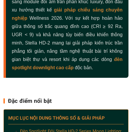
sáng module đôi âm trần phân khúc luxury, đón đầu
xu hướng thiết kế
giải pháp chiếu sáng chuyên
nghiệp
Wellness 2026. Với sự kết hợp hoàn hảo
giữa thông số trắc quang đỉnh cao (CRI ≥ 92 Ra,
UGR < 9) và khả năng tùy biến điều khiển thông
minh, Stella HD-2 mang lại giải pháp kiến trúc trần
phẳng tối giản, nâng tầm nghệ thuật bài trí không
gian biệt thự và resort khi áp dụng các dòng
đèn
spotlight downlight cao cấp
độc bản.
Đặc điểm nổi bật
MỤC LỤC NỘI DUNG THÔNG SỐ & GIẢI PHÁP
Đèn Spotlight Đôi Stella HD-2 Series Moon Lighting: