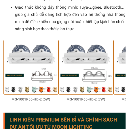
Giao thức không dây thông minh: Tuya-Zigbee, Bluetooth,...
giúp gia chủ dễ dàng tích hợp đèn vào hệ thống nhà thông
minh để điều khiển qua giọng nói hoặc thiết lập kịch bản chiếu
sáng sinh học theo thời gian thực.
MG-1001P55-HD-2 (5W)
MG-1001P65-HD-2 (7W)
MG-
LINH KIỆN PREMIUM BỀN BỈ VÀ CHÍNH SÁCH
DỰ ÁN TỐI ƯU TỪ MOON LIGHTING