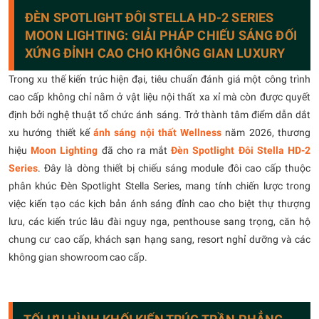
ĐÈN SPOTLIGHT ĐÔI STELLA HD-2 SERIES
MOON LIGHTING: GIẢI PHÁP CHIẾU SÁNG ĐỐI
XỨNG ĐỈNH CAO CHO KHÔNG GIAN LUXURY
Trong xu thế kiến trúc hiện đại, tiêu chuẩn đánh giá một công trình
cao cấp không chỉ nằm ở vật liệu nội thất xa xỉ mà còn được quyết
định bởi nghệ thuật tổ chức ánh sáng. Trở thành tâm điểm dẫn dắt
xu hướng thiết kế
ánh sáng nội thất Wellness
năm 2026, thương
hiệu
Moon Lighting
đã cho ra mắt
Đèn Spotlight Đôi Stella HD-2
Series
. Đây là dòng thiết bị chiếu sáng module đôi cao cấp thuộc
phân khúc Đèn Spotlight Stella Series, mang tính chiến lược trong
việc kiến tạo các kịch bản ánh sáng đỉnh cao cho biệt thự thượng
lưu, các kiến trúc lâu đài nguy nga, penthouse sang trọng, căn hộ
chung cư cao cấp, khách sạn hạng sang, resort nghỉ dưỡng và các
không gian showroom cao cấp.