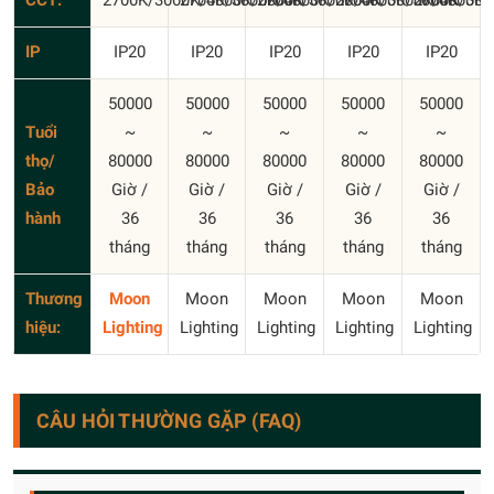
CCT:
2700K/3000K/4000K/5000K
2700K/3000K/4000K/5000K
2700K/3000K/4000K/5000K
2700K/3000K/4000K/
2700K/300
IP
IP20
IP20
IP20
IP20
IP20
50000
50000
50000
50000
50000
Tuổi
~
~
~
~
~
thọ/
80000
80000
80000
80000
80000
Bảo
Giờ /
Giờ /
Giờ /
Giờ /
Giờ /
hành
36
36
36
36
36
tháng
tháng
tháng
tháng
tháng
Thương
Moon
Moon
Moon
Moon
Moon
hiệu:
Lighting
Lighting
Lighting
Lighting
Lighting
CÂU HỎI THƯỜNG GẶP (FAQ)