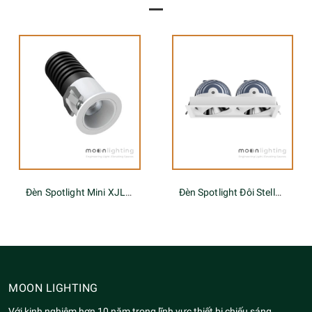
Đèn Spotlight Mini XJL Series
Đèn Spotlight Đôi Stella PK-2-LENS Series
MOON LIGHTING
Với kinh nghiệm hơn 10 năm trong lĩnh vực thiết bị chiếu sáng.