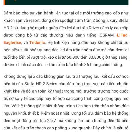
Đảm bảo cho sự vận hành liên tục tại các môi trường cao cấp như
khách sạn và resort, dòng đèn spotlight âm trần 2 bóng luxury Stella
HD-2 sử dụng hệ mạch nguồn đèn led âm trần Driver cách ly cao cấp
được đồng bộ từ các thương hiệu danh tiếng: OSRAM,
LiFud
,
Eaglerise
, và
Tridonic
. Hệ linh kiện hàng đầu này không chỉ tối ưu
hóa hiệu suất phát quang đèn led âm trần nhôm đúc mà còn đem lại
tuổi thọ bền bỉ vượt trội kéo dài từ 50.000 đến 80.000 giờ thắp sáng,
đi kèm chính sách đèn led âm trần bảo hành 36 tháng chính hãng.
Không dừng lại ở các không gian lưu trú thượng lưu, kết cấu cơ học
bền bỉ của Stella HD-2 Series còn đáp ứng trọn vẹn các tiêu chuẩn
khắt khe về độ an toàn kỹ thuật trong môi trường trường học quốc
tế, cơ sở y tế cao cấp hay tổ hợp các công trình công cộng quy mô
lớn. Với hệ thống giải nhiệt thông minh tích hợp trên thân nhôm đúc
nguyên khối, thiết bị kiểm soát nhiệt lượng tối ưu, đảm bảo hệ thống
đèn hoạt động liên tục 24/7 mà không làm ảnh hưởng đến độ bền
của kết cấu trần thạch cao phẳng xung quanh. Đây chính là yếu tố