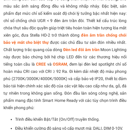
màu sắc ánh sáng đồng đều và không nhấp nháy. Đặc biệt, sản
phẩm đạt mức chỉ số kiểm soát độ chói lý tưởng bậc nhất hiện nay:
chỉ số chống chói UGR < 9 đèn âm trần đôi. Thiết kế cấu trúc lòng
chóa thụt sâu độc quyền giúp triệt tiêu hoàn toàn hiện tượng lóa mắt
xiên góc, đưa Stella HD-2 trở thành dòng
đèn âm trần chống chói
bảo vệ mắt cho biệt thự
được các chủ đầu tư săn đón nhiều nhất.
Chất lượng trắc quang của dòng
Đèn led đôi âm trần
Moon Lighting
này được bảo chứng bởi hệ chip LED đến từ các thương hiệu nổi
tiếng toàn cầu là
CREE
và
OSRAM
, đem lại đèn led spotlight chỉ số
hoàn màu CRI cao với CRI ≥ 92 Ra. Đi kèm dải nhiệt độ màu phong
phú (2700K/3000K/4000K/5000K) và cấp bảo vệ IP20, thiết bị đảm
bảo tái hiện chính xác sắc độ của các vật liệu cao cấp như da, gỗ, đá
tự nhiên trong không gian sống. Đón đầu làn sóng công nghệ, sản
phẩm mang đặc tính Smart Home Ready với các tùy chọn trình điều
khiển phong phú:
Trình điều khiển Bật/Tắt (On/Off) truyền thống.
Điều khiển cường độ sáng vô cấp mượt mà: DALI, DIM 0-10V.