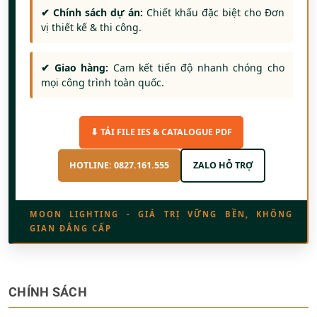
✔ Chính sách dự án:
Chiết khấu đặc biệt cho Đơn
vị thiết kế & thi công.
✔ Giao hàng:
Cam kết tiến độ nhanh chóng cho
mọi công trình toàn quốc.
⬇ TẢI FILE IES & CATALOGUE PDF
HOTLINE: 0827.161.555
ZALO HỖ TRỢ
MOON LIGHTING - GIÁ TRỊ VỮNG BỀN, KHÔNG
GIAN ĐẲNG CẤP
CHÍNH SÁCH