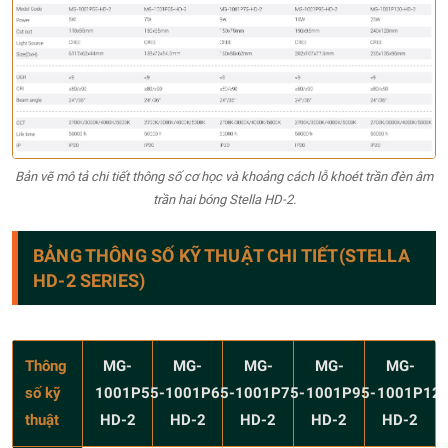
Bản vẽ mô tả chi tiết thông số cơ học và khoảng cách lỗ khoét trần đèn âm
trần hai bóng Stella HD-2.
BẢNG THÔNG SỐ KỸ THUẬT CHI TIẾT(STELLA
HD-2 SERIES)
Thông
MG-
MG-
MG-
MG-
MG-
số kỹ
1001P55-
1001P65-
1001P75-
1001P95-
1001P120
thuật
HD-2
HD-2
HD-2
HD-2
HD-2