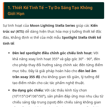
1. Thiết Kế Tinh Tế – Tự Do Sáng Tạo Không
Giới Hạn
Sự linh hoạt của
Moon Lighting Stella Series
giúp các
Kiến
trúc sư (KTS)
dễ dàng hiện thực hóa mọi ý tưởng thiết kế độc
đáo, khẳng định vị thế của một mẫu
Spotlight Stella thiết kế
tinh tế
:
Đèn led spotlight điều chỉnh góc chiếu linh hoạt:
Với
khả năng xoay linh hoạt 355° và gập góc 30° - 90°, đèn
cho phép thay đổi hướng sáng chính xác đến từng điểm
mục tiêu. Đây là giải pháp hoàn hảo cho
đèn led âm
trần xoay 355 độ
cho không gian tối giản, lý tưởng để
tạo điểm nhấn cho các tác phẩm nghệ thuật.
Đa dạng góc chiếu:
Với các thấu kính tùy chọn
(10°/15°/24°/36°/50°), sản phẩm đáp ứng mọi nhu cầu từ
chiếu sáng tập trung (spot) đến chiếu sáng không gian