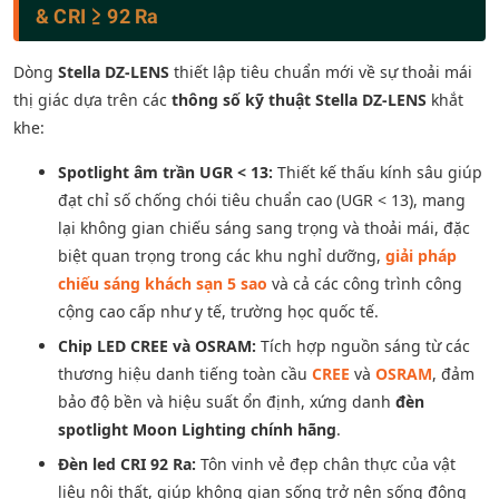
& CRI ≥ 92 Ra
Dòng
Stella DZ-LENS
thiết lập tiêu chuẩn mới về sự thoải mái
thị giác dựa trên các
thông số kỹ thuật Stella DZ-LENS
khắt
khe:
Spotlight âm trần UGR < 13:
Thiết kế thấu kính sâu giúp
đạt chỉ số chống chói tiêu chuẩn cao (UGR < 13), mang
lại không gian chiếu sáng sang trọng và thoải mái, đặc
biệt quan trọng trong các khu nghỉ dưỡng,
giải pháp
chiếu sáng khách sạn 5 sao
và cả các công trình công
cộng cao cấp như y tế, trường học quốc tế.
Chip LED CREE và OSRAM:
Tích hợp nguồn sáng từ các
thương hiệu danh tiếng toàn cầu
CREE
và
OSRAM
, đảm
bảo độ bền và hiệu suất ổn định, xứng danh
đèn
spotlight Moon Lighting chính hãng
.
Đèn led CRI 92 Ra:
Tôn vinh vẻ đẹp chân thực của vật
liệu nội thất, giúp không gian sống trở nên sống động