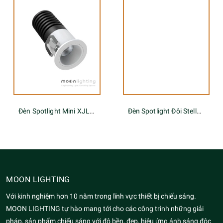
Đèn Spotlight Mini XJL Series
Đèn Spotlight Đôi Stella PK-2-LENS Series
MOON LIGHTING
Với kinh nghiệm hơn 10 năm trong lĩnh vực thiết bị chiếu sáng.
MOON LIGHTING tự hào mang tới cho các công trình những giải
pháp, sản phẩm chiếu sáng với độ bền, đẹp, hiệu ứng ánh sáng độc