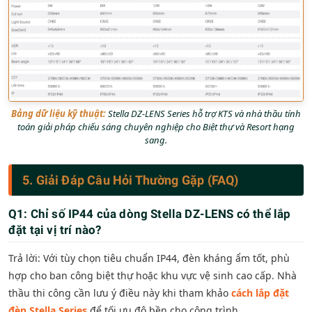
Bảng dữ liệu kỹ thuật:
Stella DZ-LENS Series hỗ trợ KTS và nhà thầu tính
toán giải pháp chiếu sáng chuyên nghiệp cho Biệt thự và Resort hạng
sang.
5. Giải Đáp Câu Hỏi Thường Gặp (FAQ)
Q1: Chỉ số IP44 của dòng Stella DZ-LENS có thể lắp
đặt tại vị trí nào?
Trả lời: Với tùy chọn tiêu chuẩn IP44, đèn kháng ẩm tốt, phù
hợp cho ban công biệt thự hoặc khu vực vệ sinh cao cấp. Nhà
thầu thi công cần lưu ý điều này khi tham khảo
cách lắp đặt
đèn Stella Series
để tối ưu độ bền cho công trình.