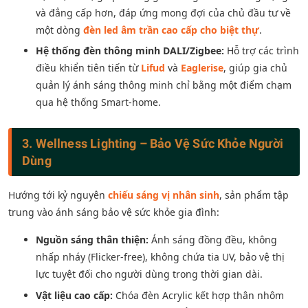
và đẳng cấp hơn, đáp ứng mong đợi của chủ đầu tư về
một dòng
đèn led âm trần cao cấp cho biệt thự
.
Hệ thống đèn thông minh DALI/Zigbee:
Hỗ trợ các trình
điều khiển tiên tiến từ
Lifud
và
Eaglerise
, giúp gia chủ
quản lý ánh sáng thông minh chỉ bằng một điểm chạm
qua hệ thống Smart-home.
3. Wellness Lighting – Bảo Vệ Sức Khỏe Người
Dùng
Hướng tới kỷ nguyên
chiếu sáng vị nhân sinh
, sản phẩm tập
trung vào ánh sáng bảo vệ sức khỏe gia đình:
Nguồn sáng thân thiện:
Ánh sáng đồng đều, không
nhấp nháy (Flicker-free), không chứa tia UV, bảo vệ thị
lực tuyệt đối cho người dùng trong thời gian dài.
Vật liệu cao cấp:
Chóa đèn Acrylic kết hợp thân nhôm