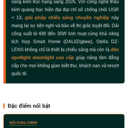
sáng kiến trúc hạng sang 2026. Với công nghệ thấu
kính quang học hiện đại đạt chỉ số chống chói UGR
< 13,
giải pháp chiếu sáng chuyên nghiệp
này
mang lại sự tiện nghi và bảo vệ thị giác tuyệt đối. Dải
công suất từ 6W đến 30W linh hoạt cùng khả năng
tích hợp Smart Home (DALI/Zigbee), Stella DZ-
LENS không chỉ là thiết bị chiếu sáng mà còn là
đèn
spotlight downlight cao cấp
giúp nâng tầm đẳng
cấp cho mọi không gian biệt thự, khách sạn và resort
quốc tế.
Đặc điểm nổi bật
NỘI DUNG CHÍNH