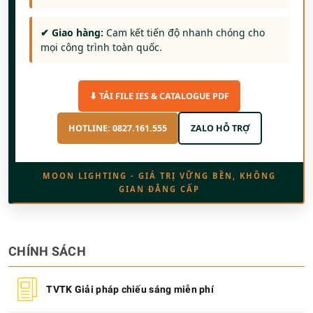
✔ Giao hàng:
Cam kết tiến độ nhanh chóng cho
mọi công trình toàn quốc.
⬇ TẢI FILE IES & CATALOGUE PDF
HOTLINE: 0827.161.555
ZALO HỖ TRỢ
MOON LIGHTING - GIÁ TRỊ VỮNG BỀN, KHÔNG
GIAN ĐẲNG CẤP
CHÍNH SÁCH
TVTK Giải pháp chiếu sáng miễn phí