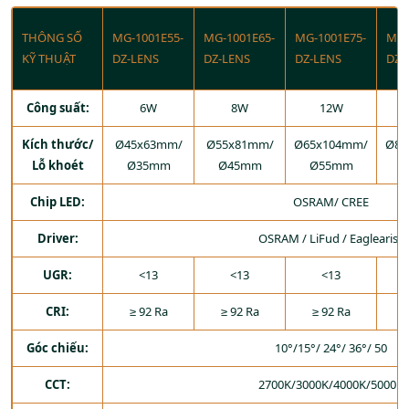
THÔNG SỐ
MG-1001E55-
MG-1001E65-
MG-1001E75-
MG-
KỸ THUẬT
DZ-LENS
DZ-LENS
DZ-LENS
DZ-
Công suất:
6W
8W
12W
Kích thước/
Ø45x63mm/
Ø55x81mm/
Ø65x104mm/
Ø86
Lỗ khoét
Ø35mm
Ø45mm
Ø55mm
Chip LED:
OSRAM/ CREE
Driver:
OSRAM / LiFud / Eaglearise
UGR:
<13
<13
<13
CRI:
≥ 92 Ra
≥ 92 Ra
≥ 92 Ra
≥
Góc chiếu:
10°/15°/ 24°/ 36°/ 50
CCT:
2700K/3000K/4000K/5000K