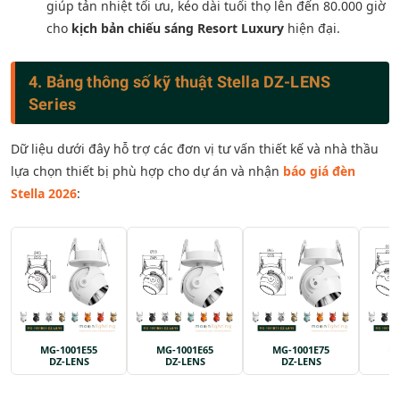
giúp tản nhiệt tối ưu, kéo dài tuổi thọ lên đến 80.000 giờ
cho
kịch bản chiếu sáng Resort Luxury
hiện đại.
4. Bảng thông số kỹ thuật Stella DZ-LENS
Series
Dữ liệu dưới đây hỗ trợ các đơn vị tư vấn thiết kế và nhà thầu
lựa chọn thiết bị phù hợp cho dự án và nhận
báo giá đèn
Stella 2026
:
MG-1001E55
MG-1001E65
MG-1001E75
MG
DZ-LENS
DZ-LENS
DZ-LENS