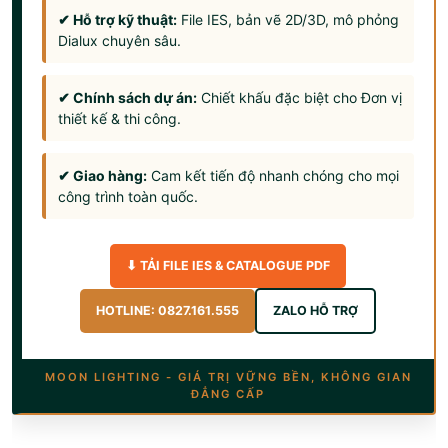
✔ Hỗ trợ kỹ thuật:
File IES, bản vẽ 2D/3D, mô phỏng
Dialux chuyên sâu.
✔ Chính sách dự án:
Chiết khấu đặc biệt cho Đơn vị
thiết kế & thi công.
✔ Giao hàng:
Cam kết tiến độ nhanh chóng cho mọi
công trình toàn quốc.
⬇ TẢI FILE IES & CATALOGUE PDF
HOTLINE: 0827.161.555
ZALO HỖ TRỢ
MOON LIGHTING - GIÁ TRỊ VỮNG BỀN, KHÔNG GIAN
ĐẲNG CẤP