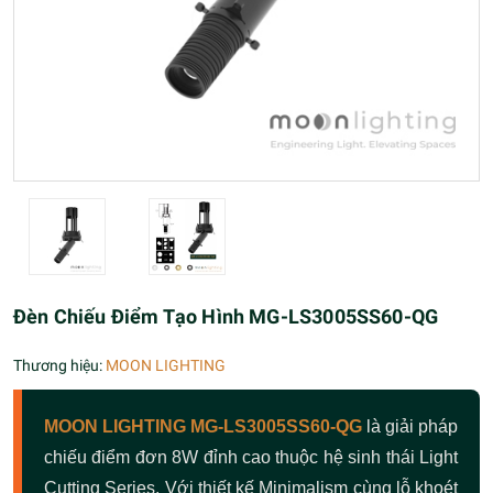
Đèn Chiếu Điểm Tạo Hình MG-LS3005SS60-QG
Thương hiệu:
MOON LIGHTING
MOON LIGHTING MG-LS3005SS60-QG
là giải pháp
chiếu điểm đơn 8W đỉnh cao thuộc hệ sinh thái Light
Cutting Series. Với thiết kế Minimalism cùng lỗ khoét