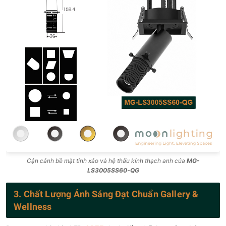
Cận cảnh bề mặt tinh xảo và hệ thấu kính thạch anh của
MG-
LS3005SS60-QG
3. Chất Lượng Ánh Sáng Đạt Chuẩn Gallery &
Wellness