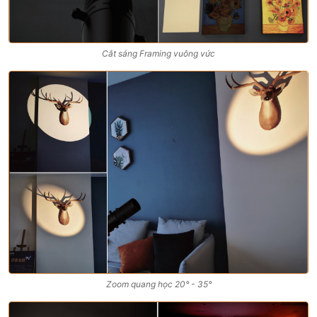
Cắt sáng Framing vuông vức
Zoom quang học 20° - 35°