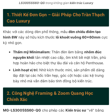
LS3005SS60-QG
trong không gian
kiến trúc Luxury
1. Thiết Kế Đơn Gọn – Giải Pháp Cho Trần Thạch
Cao Luxury
Khác với các dòng đèn phổ thông, mẫu
đèn chiếu điểm tạo
hình 8W
này sở hữu kích thước
lỗ khoét vuông 60x60mm
cực
kỳ nhỏ gọn.
Thẩm mỹ Minimalism:
Thân đèn làm bằng
nhôm đúc
nguyên khối
tản nhiệt cao cấp, ôm khít bề mặt trần, phù
hợp hoàn hảo cho biệt thự lâu đài và căn hộ Penthouse.
Linh hoạt vị trí:
Nhờ kích thước mini, sản phẩm dễ dàng
lắp đặt tại các hốc trần hẹp, góc cột hoặc các kệ trưng
bày nhỏ mà vẫn đảm bảo tính đồng bộ kiến trúc.
2. Công Nghệ Framing & Zoom Quang Học
Chính Xác
MG-LS3005SS60-QG
cho phép các
Kiến trúc sư
"vẽ" bằng