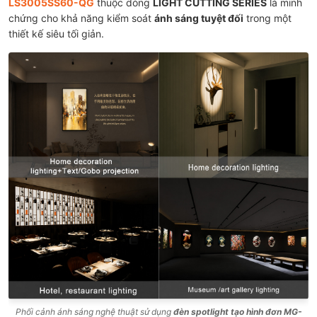
LS3005SS60-QG
thuộc dòng
LIGHT CUTTING SERIES
là minh
chứng cho khả năng kiểm soát
ánh sáng tuyệt đối
trong một
thiết kế siêu tối giản.
Phối cảnh ánh sáng nghệ thuật sử dụng
đèn spotlight tạo hình đơn MG-