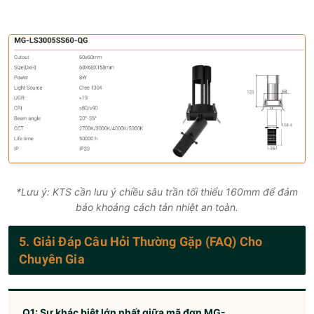
*Lưu ý: KTS cần lưu ý chiều sâu trần tối thiểu 160mm để đảm
bảo khoảng cách tản nhiệt an toàn.
5. Giải Đáp Câu Hỏi Thường Gặp (FAQ) Cho
Chuyên Gia
Q1: Sự khác biệt lớn nhất giữa mã đơn MG-