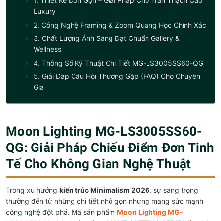
1. Thiết Kế Đơn Gọn – Giải Pháp Cho Trần Thạch Cao
Luxury
2. Công Nghệ Framing & Zoom Quang Học Chính Xác
3. Chất Lượng Ánh Sáng Đạt Chuẩn Gallery &
Wellness
4. Thông Số Kỹ Thuật Chi Tiết MG-LS3005SS60-QG
5. Giải Đáp Câu Hỏi Thường Gặp (FAQ) Cho Chuyên
Gia
Moon Lighting MG-LS3005SS60-
QG: Giải Pháp Chiếu Điểm Đơn Tinh
Tế Cho Không Gian Nghệ Thuật
Trong xu hướng
kiến trúc Minimalism 2026
, sự sang trọng
thường đến từ những chi tiết nhỏ gọn nhưng mang sức mạnh
công nghệ đột phá. Mã sản phẩm
Moon Lighting MG-