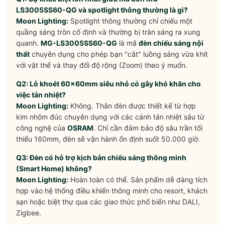
LS3005SS60-QG và spotlight thông thường là gì?
Moon Lighting:
Spotlight thông thường chỉ chiếu một
quầng sáng tròn cố định và thường bị tràn sáng ra xung
quanh.
MG-LS3005SS60-QG
là mã
đèn chiếu sáng nội
thất
chuyên dụng cho phép bạn "cắt" luồng sáng vừa khít
với vật thể và thay đổi độ rộng (Zoom) theo ý muốn.
Q2: Lỗ khoét 60x60mm siêu nhỏ có gây khó khăn cho
việc tản nhiệt?
Moon Lighting:
Không. Thân đèn được thiết kế từ hợp
kim nhôm đúc chuyên dụng với các cánh tản nhiệt sâu từ
công nghệ của
OSRAM
. Chỉ cần đảm bảo độ sâu trần tối
thiểu 160mm, đèn sẽ vận hành ổn định suốt 50.000 giờ.
Q3: Đèn có hỗ trợ kịch bản chiếu sáng thông minh
(Smart Home) không?
Moon Lighting:
Hoàn toàn có thể. Sản phẩm dễ dàng tích
hợp vào hệ thống điều khiển thông minh cho resort, khách
sạn hoặc biệt thự qua các giao thức phổ biến như DALI,
Zigbee.