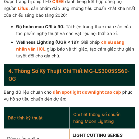
Được trang bị chip LED
CREE
danh tiếng kết hợp cùng bộ
nguồn
Lifud
, sản phẩm đáp ứng những tiêu chuẩn khắt khe nhất
của chiếu sáng bảo tàng 2026:
Độ hoàn màu CRI ≥ 90:
Tái hiện trung thực màu sắc của
tác phẩm nghệ thuật và các vật liệu nội thất xa xỉ.
Wellness Lighting (UGR < 19):
Giải pháp
chiếu sáng
nhân văn HCL
giúp bảo vệ thị giác, tạo cảm giác thư giãn
tuyệt đối cho gia chủ.
4. Thông Số Kỹ Thuật Chi Tiết MG-LS3005SS60-
QG
Bảng dữ liệu chuẩn cho
đèn spotlight downlight cao cấp
phục
vụ hồ sơ tiêu chuẩn đèn dự án:
Chi tiết thông số chuẩn
Đặc tính kỹ thuật
hãng Moon Lighting
LIGHT CUTTING SERIES
Dòng sản phẩm