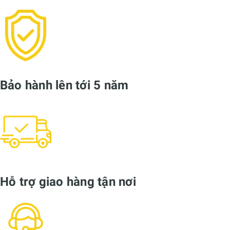
Trọng lượng:
0.4kg/m
Mặt phát sáng
30mm
Vật liệu mặt
PMMA Trắng đục
Chất liệu
Hợp kim nhôm
Màu sắc:
Bạc(Nhôm)/ Đen/ Tùy chọn
Ứng dụng:
Âm sàn trong nhà
Chính sách
TVTK Giải pháp chiếu sáng miễn phí