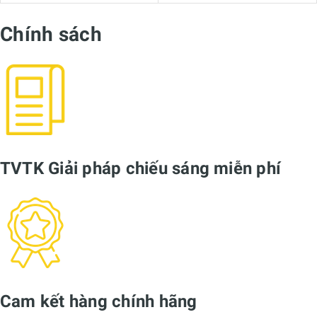
khách hàng có nhu cầu sử dụng
Đèn LED Profile thanh nhô
theo thiết kế riêng
xin vui lòng liên hệ với chúng tôi để được hợp
trợ tư vấn và cung cấp các tài liệu về sản phẩm. Hoặc Quý khách
hàng là Đại lý thương mại, Đơn vị tư vấn thiết kế nội thất, Nhà thầu
thi công nội thất xây dựng cho dự án, liên hệ hợp tác làm
Đại lý bán
Đèn LED Profile thanh nhôm
, xin vui lòng liên hệ trực tiế
HOTLINE: 0827.161.555
để được hỗ trợ chính sách
Báo giá Đè
LED Profile thanh nhôm
, và
Catalogue Đèn LED Profile than
nhôm mới nhất
.
MGA-557
Chủng loại:
Đèn thanh nhôm định hình
Mã sản phẩm
MGA-555
Kích thước:
30*25mm
Độ dày nhôm:
0.3mm