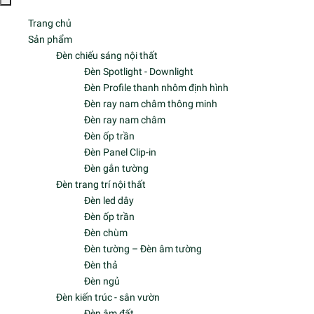
0827.161.555
info@moonlighting.vn
TIN MỚI
Xu Hướng Kiến Trúc Wellness 2026: Đưa Ánh Sáng Nhân
Văn (HCL) Vào Không Gian Sống Thượng Lưu
08/05/2026
Hệ Đèn Ray Nam Châm 48V: Giải Pháp Chiếu Sáng Kiến
Trúc Cao Cấp 2026
05/05/2026
Hướng Dẫn Chọn Đèn Spotlight Phòng Khách Đẳng Cấp &
Tinh Tế 2026
05/05/2026
FACEBOOK