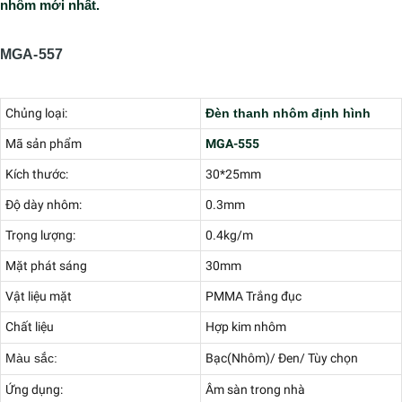
Thanh nhôm định hình Profile lắp đặt cho showroom xe
hơi phòng trưng bày
Thanh nhôm định hình Profile lắp đặt âm trần chân
tường hành lang khách sạn
Thanh nhôm định hình Profile cho vách thạch cao hắt trần
MOONLIGHTING
–
Cung cấp sản phẩm
thanh nhôm định hìn
profiles
,
Đèn thanh nhôm profile
với hơn 500 mã sản phẩm
than
nhôm Profiles
khác nhau. Hỗ trợ tư vấn thiết kế giải pháp chiếu
sáng cho mọi công trình. Để được hỗ trợ giải pháp chiếu sáng nội
thất phù hợp với ý tưởng và không gian ngôi nhà của bạn, vui lòng
liên hệ với chúng tôi
HOTLINE: 0827.161.555
.
Đặc biết chúng tô
còn nhận sản xuất
lắp đặt ĐÈN LED PROFILE THANH NHÔM
THEO YÊU CẦU
của bản thiết kế nội thất của quý khách hàng. Qu