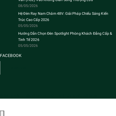
MOON LIGHTING
Với kinh nghiệm hơn 10 năm trong lĩnh vực thiết bị chiếu sáng. MOON
LIGHTING tự hào mang tới cho các công trình những giải pháp, sản
phẩm chiếu sáng với độ bền, đẹp, hiệu ứng ánh sáng độc đáo, thẩm mỹ
về kiến trúc với mức chi phí đầu tư hợp lý, cạnh tranh.
ĐỊA CHỈ LIÊN HỆ
Tòa nhà Sannam, Số 78 phố Duy Tân, Phường Cầu Giấy, Hà Nội