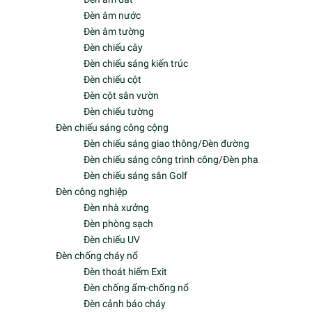
Facebook
© Bản quyền thuộc về
MOON LIGHTING
|
Cung cấp bởi
Sapo
Trang chủ
Sản phẩm
Đèn chiếu sáng nội thất
Đèn Spotlight - Downlight
Đèn Profile thanh nhôm định hình
Đèn ray nam châm thông minh
Đèn ray nam châm
Đèn ốp trần
Đèn Panel Clip-in