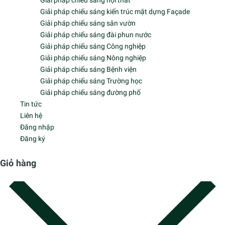
Đèn chiếu sáng sân Golf
Đèn công nghiệp
Đèn nhà xưởng
Đèn phòng sạch
Đèn chiếu UV
Đèn chống cháy nổ
Đèn thoát hiểm Exit
Đèn chống ẩm-chống nổ
Đèn cảnh báo cháy
Đèn năng lượng mặt trời
Đèn cảm biến
Đèn cầm tay
Đèn đường
Đèn pha
Đèn sân vườn
Đèn treo tường
Đèn nông nghiệp công nghệ cao
Đèn bắt côn trùng
Đèn hoa cúc