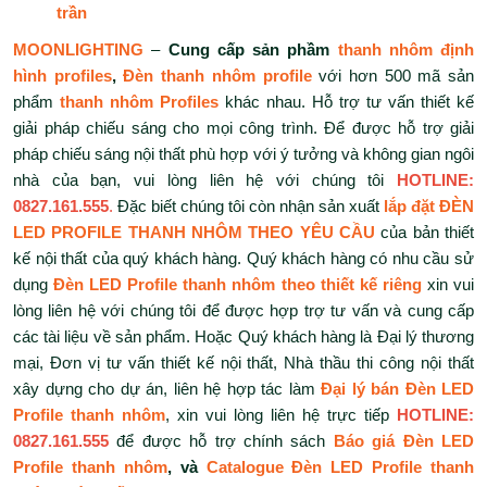
trần
MOONLIGHTING
–
Cung cấp sản phầm
thanh nhôm định
hình profiles
,
Đèn thanh nhôm profile
với hơn 500 mã sản
phẩm
thanh nhôm Profiles
khác nhau. Hỗ trợ tư vấn thiết kế
giải pháp chiếu sáng cho mọi công trình. Để được hỗ trợ giải
pháp chiếu sáng nội thất phù hợp với ý tưởng và không gian ngôi
nhà của bạn, vui lòng liên hệ với chúng tôi
HOTLINE:
0827.161.555
.
Đặc biết chúng tôi còn nhận sản xuất
lắp đặt ĐÈN
LED PROFILE THANH NHÔM THEO YÊU CẦU
của bản thiết
kế nội thất của quý khách hàng. Quý khách hàng có nhu cầu sử
dụng
Đèn LED Profile thanh nhôm theo thiết kế riêng
xin vui
lòng liên hệ với chúng tôi để được hợp trợ tư vấn và cung cấp
các tài liệu về sản phẩm. Hoặc Quý khách hàng là Đại lý thương
mại, Đơn vị tư vấn thiết kế nội thất, Nhà thầu thi công nội thất
xây dựng cho dự án, liên hệ hợp tác làm
Đại lý bán Đèn LED
Profile thanh nhôm
, xin vui lòng liên hệ trực tiếp
HOTLINE:
0827.161.555
để được hỗ trợ chính sách
Báo giá Đèn LED
Profile thanh nhôm
, và
Catalogue Đèn LED Profile thanh