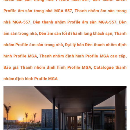
Profile âm sàn trong nhà MGA-557
,
Thanh nhôm âm sàn trong
nhà MGA-557
,
Đèn thanh nhôm Profile âm sàn MGA-557
,
Đèn
âm sàn trong nhà
,
Đèn âm sàn lối đi hành lang khách sạn
,
Thanh
nhôm Profile âm sàn trong nhà
,
Đại lý bán Đèn thanh nhôm định
hình Profile MGA
,
Thanh nhôm định hình Profile MGA cao cấp
,
Báo giá Thanh nhôm định hình Profile MGA
,
Catalogue thanh
nhôm định hình Profile MGA