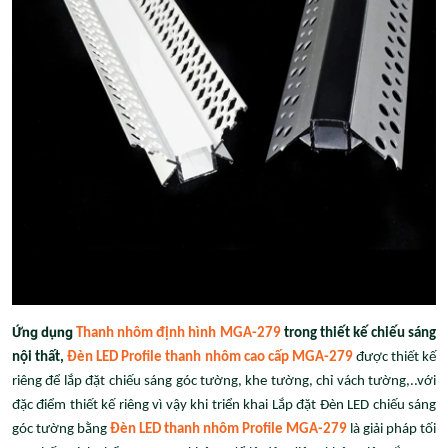
Ứng dụng
Thanh nhôm định hình MGA-279
trong thiết kế chiếu sáng
nội thất,
Đèn LED Profile thanh nhôm cao cấp MGA-279
được thiết kế
riêng để lắp đặt chiếu sáng góc tường, khe tường, chỉ vách tường,..với
đặc điểm thiết kế riêng vì vậy khi triển khai Lắp đặt Đèn LED chiếu sáng
góc tường bằng
Đèn LED thanh nhôm Profile MGA-279
là giải pháp tối